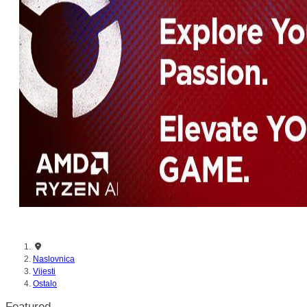
nikada prije
Naslovnica
Vijesti
Ostalo
Featured