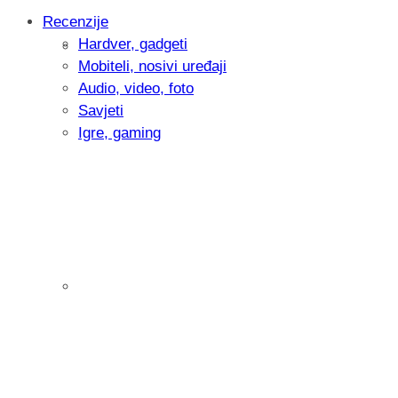
Recenzije
Hardver, gadgeti
Intervju: Goran Jović, fotograf - Hrvatsk
Mobiteli, nosivi uređaji
Audio, video, foto
Savjeti
Igre, gaming
Pitamo vas: Koliko često koristite AI al