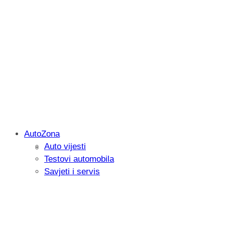
AutoZona
Auto vijesti
Savjetujemo: Što učiniti kada vaš iPad 
Testovi automobila
Savjeti i servis