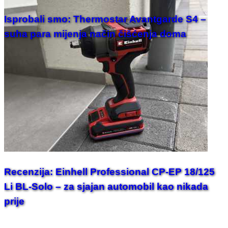
Isprobali smo: Thermostar Avantgarde S4 –
suha para mijenja način čišćenja doma
Recenzija: Einhell Professional CP-EP 18/125
Li BL-Solo – za sjajan automobil kao nikada
prije