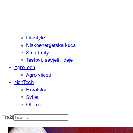
Lifestyle
Niskoenergetska kuća
Isprobali smo: Thermostar Avantgarde 
Smart city
Testovi, savjeti, ideje
AgroTech
Agro vijesti
NonTech
Hrvatska
Svijet
Off topic
Traži
Recenzija: Einhell Professional CP-EP 