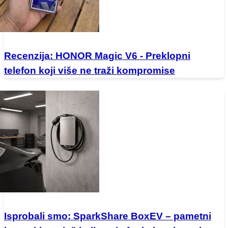
Recenzija: HONOR Magic V6 - Preklopni
telefon koji više ne traži kompromise
Isprobali smo: SparkShare BoxEV – pametni