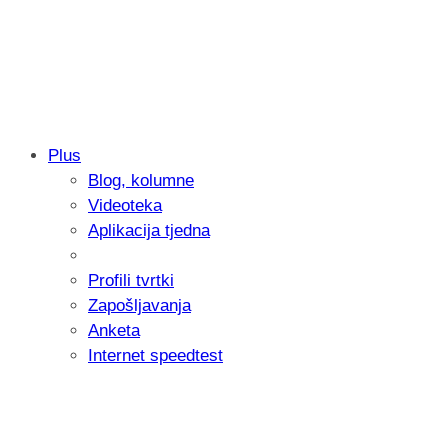
Plus
Blog, kolumne
Samsung otkrio kako je nastajala nova 
Videoteka
donijelo tanje i izdržljivije preklopne ur
Aplikacija tjedna
Profili tvrtki
Zapošljavanja
Anketa
Internet speedtest