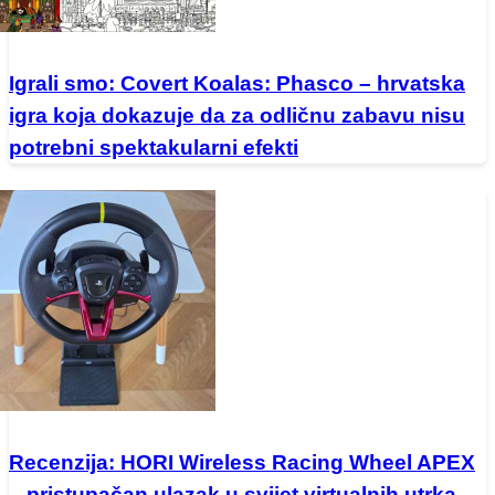
Igrali smo: Covert Koalas: Phasco – hrvatska
igra koja dokazuje da za odličnu zabavu nisu
potrebni spektakularni efekti
Recenzija: HORI Wireless Racing Wheel APEX
– pristupačan ulazak u svijet virtualnih utrka