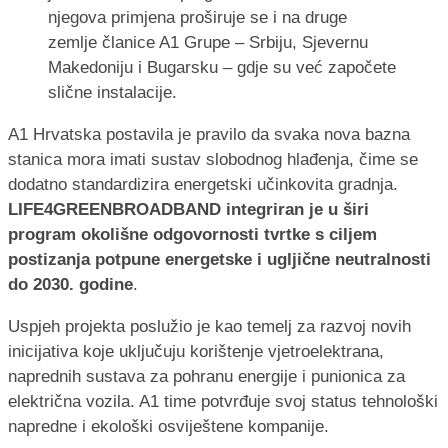
njegova primjena proširuje se i na druge
zemlje članice A1 Grupe – Srbiju, Sjevernu
Makedoniju i Bugarsku – gdje su već započete
slične instalacije.
A1 Hrvatska postavila je pravilo da svaka nova bazna
stanica mora imati sustav slobodnog hlađenja, čime se
dodatno standardizira energetski učinkovita gradnja.
LIFE4GREENBROADBAND integriran je u širi
program okolišne odgovornosti tvrtke s ciljem
postizanja potpune energetske i ugljične neutralnosti
do 2030. godine
.
Uspjeh projekta poslužio je kao temelj za razvoj novih
inicijativa koje uključuju korištenje vjetroelektrana,
naprednih sustava za pohranu energije i punionica za
električna vozila. A1 time potvrđuje svoj status tehnološki
napredne i ekološki osviještene kompanije.