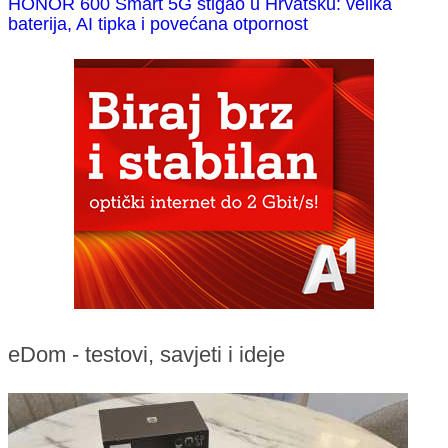
HONOR 600 Smart 5G stigao u Hrvatsku: velika
baterija, AI tipka i povećana otpornost
eDom - testovi, savjeti i ideje