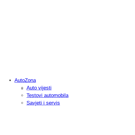
AutoZona
Auto vijesti
Savjetujemo: Što učiniti kada vaš iPad 
Testovi automobila
Savjeti i servis