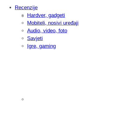
Recenzije
Hardver, gadgeti
Intervju: Goran Jović, fotograf - Hrvatsk
Mobiteli, nosivi uređaji
Audio, video, foto
Savjeti
Igre, gaming
Pitamo vas: Koliko često koristite AI al