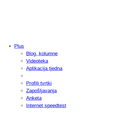
Plus
Blog, kolumne
Samsung otkrio kako je nastajala nova 
Videoteka
donijelo tanje i izdržljivije preklopne ur
Aplikacija tjedna
Profili tvrtki
Zapošljavanja
Anketa
Internet speedtest