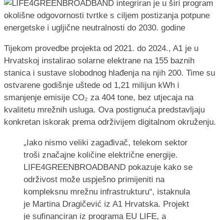
Tijekom provedbe projekta od 2021. do 2024., A1 je u
Hrvatskoj instalirao solarne elektrane na 155 baznih
stanica i sustave slobodnog hlađenja na njih 200. Time su
ostvarene godišnje uštede od 1,21 milijun kWh i
smanjenje emisije CO₂ za 404 tone, bez utjecaja na
kvalitetu mrežnih usluga. Ova postignuća predstavljaju
konkretan iskorak prema održivijem digitalnom okruženju.
„Iako nismo veliki zagađivač, telekom sektor
troši značajne količine električne energije.
LIFE4GREENBROADBAND pokazuje kako se
održivost može uspješno primijeniti na
kompleksnu mrežnu infrastrukturu“, istaknula
je Martina Dragičević iz A1 Hrvatska. Projekt
je sufinanciran iz programa EU LIFE, a