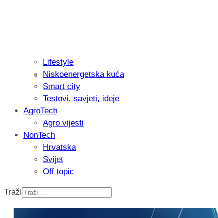
Lifestyle
Niskoenergetska kuća
Recenzija: Philips All-in-One Trimmer 
Smart city
muškarcu
Testovi, savjeti, ideje
AgroTech
Agro vijesti
NonTech
Hrvatska
Svijet
Off topic
Traži
Isprobali smo: Thermostar Avantgarde 