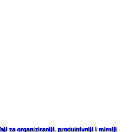
i za organiziraniji, produktivniji i mirniji