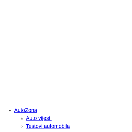
AutoZona
Auto vijesti
Savjetujemo: Što učiniti kada vaš iPa
Testovi automobila