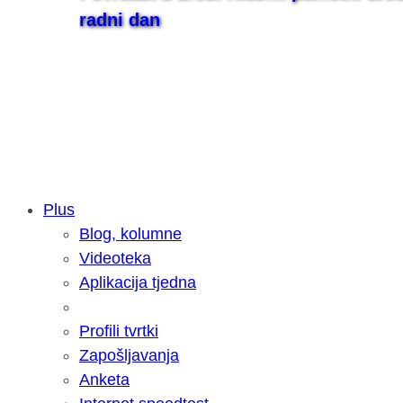
radni dan
Plus
Blog, kolumne
Samsung otkrio kako je nastajala nov
Videoteka
razvoja donijelo tanje i izdržljivije p
Aplikacija tjedna
Profili tvrtki
Zapošljavanja
Anketa