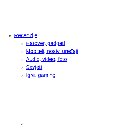
Recenzije
Hardver, gadgeti
Intervju: Goran Jović, fotograf - Hrva
Mobiteli, nosivi uređaji
Audio, video, foto
Savjeti
Igre, gaming
Pitamo vas: Koliko često koristite AI 