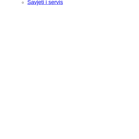
Savjeti i servis
Recenzija: HONOR Magic V6 - Preklopn