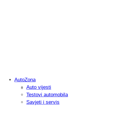
AutoZona
Auto vijesti
Savjetujemo: Što učiniti kada vaš iPad 
Testovi automobila
Savjeti i servis