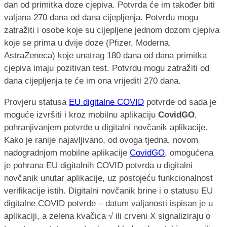
dan od primitka doze cjepiva. Potvrda će im također biti
valjana 270 dana od dana cijepljenja. Potvrdu mogu
zatražiti i osobe koje su cijepljene jednom dozom cjepiva
koje se prima u dvije doze (Pfizer, Moderna,
AstraZeneca) koje unatrag 180 dana od dana primitka
cjepiva imaju pozitivan test. Potvrdu mogu zatražiti od
dana cijepljenja te će im ona vrijediti 270 dana.
Provjeru statusa
EU digitalne COVID
potvrde od sada je
moguće izvršiti i kroz mobilnu aplikaciju
CovidGO
,
pohranjivanjem potvrde u digitalni novčanik aplikacije.
Kako je ranije najavljivano, od ovoga tjedna, novom
nadogradnjom mobilne aplikacije
CovidGO
, omogućena
je pohrana EU digitalnih COVID potvrda u digitalni
novčanik unutar aplikacije, uz postojeću funkcionalnost
verifikacije istih. Digitalni novčanik brine i o statusu EU
digitalne COVID potvrde – datum valjanosti ispisan je u
aplikaciji, a zelena kvačica √ ili crveni X signaliziraju o