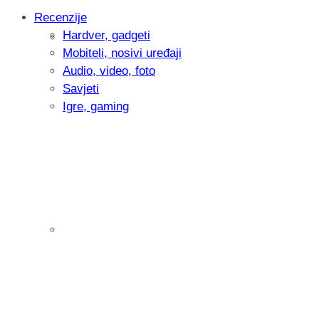
Recenzije
Hardver, gadgeti
Intervju: Goran Jović, fotograf - Hrvatsk
Mobiteli, nosivi uređaji
Audio, video, foto
Savjeti
Igre, gaming
Pitamo vas: Koliko često koristite AI al