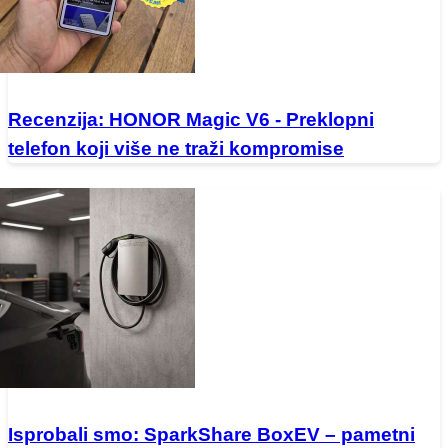
Recenzija: HONOR Magic V6 - Preklopni
telefon koji više ne traži kompromise
Isprobali smo: SparkShare BoxEV – pametni