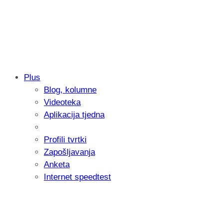
Plus
Blog, kolumne
Samsung otkrio kako je nastajala nova 
Videoteka
donijelo tanje i izdržljivije preklopne ur
Aplikacija tjedna
Profili tvrtki
Zapošljavanja
Anketa
Internet speedtest