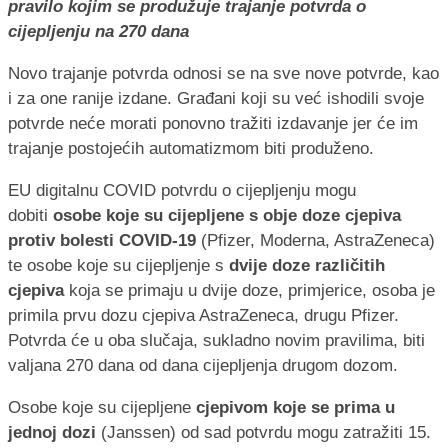
pravilo kojim se produžuje trajanje potvrda o
cijepljenju na 270 dana
Novo trajanje potvrda odnosi se na sve nove potvrde, kao
i za one ranije izdane. Građani koji su već ishodili svoje
potvrde neće morati ponovno tražiti izdavanje jer će im
trajanje postojećih automatizmom biti produženo.
EU digitalnu COVID potvrdu o cijepljenju mogu
dobiti
osobe koje su cijepljene s obje doze cjepiva
protiv bolesti COVID-19
(Pfizer, Moderna, AstraZeneca)
te osobe koje su cijepljenje s
dvije doze različitih
cjepiva
koja se primaju u dvije doze, primjerice, osoba je
primila prvu dozu cjepiva AstraZeneca, drugu Pfizer.
Potvrda će u oba slučaja, sukladno novim pravilima, biti
valjana 270 dana od dana cijepljenja drugom dozom.
Osobe koje su cijepljene
cjepivom koje se prima u
jednoj dozi
(Janssen) od sad potvrdu mogu zatražiti 15.