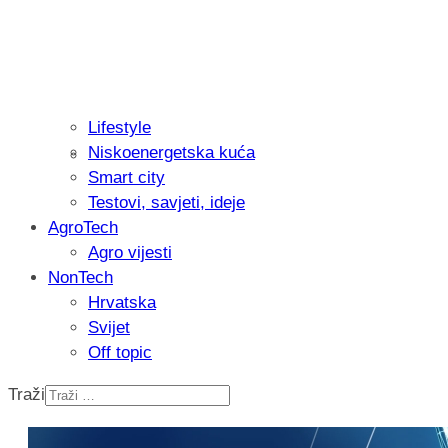
Lifestyle
Niskoenergetska kuća
Isprobali smo: Thermostar Avantgarde 
Smart city
Testovi, savjeti, ideje
AgroTech
Agro vijesti
NonTech
Hrvatska
Svijet
Off topic
Traži
Recenzija: Einhell Professional CP-EP 