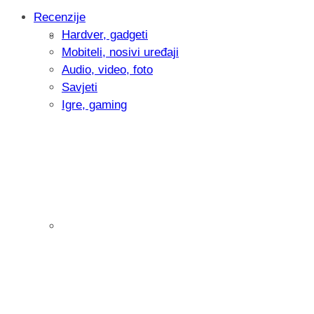
Recenzije
Hardver, gadgeti
Intervju: Goran Jović, fotograf - Hrvatsk
Mobiteli, nosivi uređaji
Audio, video, foto
Savjeti
Igre, gaming
Pitamo vas: Koliko često koristite AI al