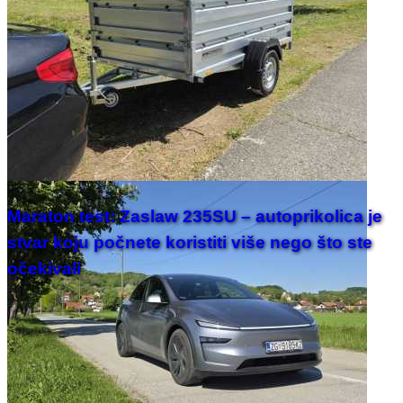
Maraton test: Zaslaw 235SU – autoprikolica je
stvar koju počnete koristiti više nego što ste
očekivali