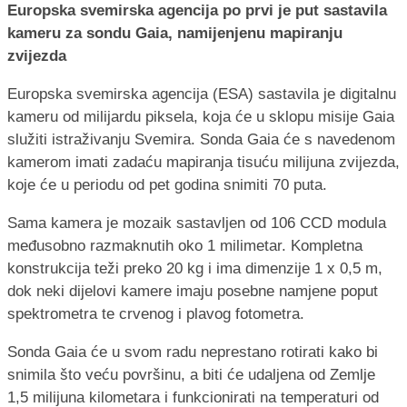
Europska svemirska agencija po prvi je put sastavila
kameru za sondu Gaia, namijenjenu mapiranju
zvijezda
Europska svemirska agencija (ESA) sastavila je digitalnu
kameru od milijardu piksela, koja će u sklopu misije Gaia
služiti istraživanju Svemira. Sonda Gaia će s navedenom
kamerom imati zadaću mapiranja tisuću milijuna zvijezda,
koje će u periodu od pet godina snimiti 70 puta.
Sama kamera je mozaik sastavljen od 106 CCD modula
međusobno razmaknutih oko 1 milimetar. Kompletna
konstrukcija teži preko 20 kg i ima dimenzije 1 x 0,5 m,
dok neki dijelovi kamere imaju posebne namjene poput
spektrometra te crvenog i plavog fotometra.
Sonda Gaia će u svom radu neprestano rotirati kako bi
snimila što veću površinu, a biti će udaljena od Zemlje
1,5 milijuna kilometara i funkcionirati na temperaturi od