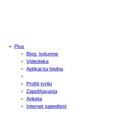
Plus
Blog, kolumne
Samsung otkrio kako je nastajala nova 
Videoteka
donijelo tanje i izdržljivije preklopne ur
Aplikacija tjedna
Profili tvrtki
Zapošljavanja
Anketa
Internet speedtest