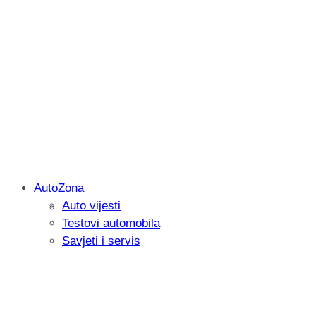
AutoZona
Auto vijesti
Savjetujemo: Što učiniti kada vaš iPad 
Testovi automobila
Savjeti i servis