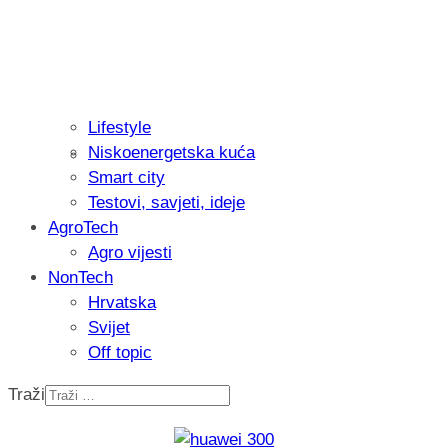
Lifestyle
Niskoenergetska kuća
Isprobali smo: Thermostar Avantgarde 
Smart city
Testovi, savjeti, ideje
AgroTech
Agro vijesti
NonTech
Hrvatska
Svijet
Off topic
Traži
Recenzija: Einhell Professional CP-EP 