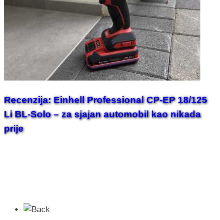
Recenzija: Einhell Professional CP-EP 18/125
Li BL-Solo – za sjajan automobil kao nikada
prije