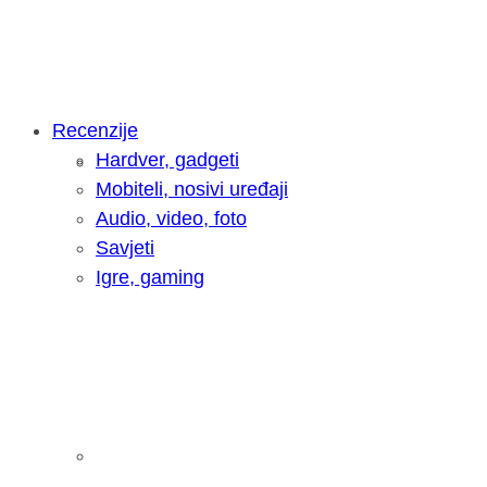
Recenzije
Hardver, gadgeti
Intervju: Goran Jović, fotograf - Hrva
Mobiteli, nosivi uređaji
Audio, video, foto
Savjeti
Igre, gaming
Pitamo vas: Koliko često koristite AI 