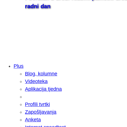
radni dan
Plus
Blog, kolumne
Samsung otkrio kako je nastajala nov
Videoteka
razvoja donijelo tanje i izdržljivije p
Aplikacija tjedna
Profili tvrtki
Zapošljavanja
Anketa