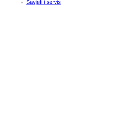
Savjeti i servis
Recenzija: HONOR Magic V6 - Preklopn