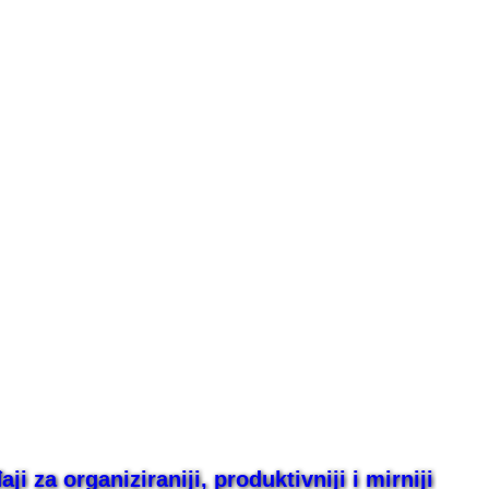
i za organiziraniji, produktivniji i mirniji