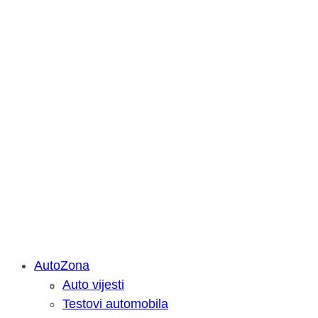
AutoZona
Auto vijesti
Savjetujemo: Što učiniti kada vaš iPa
Testovi automobila