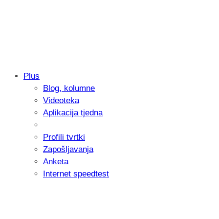
Plus
Blog, kolumne
Sony predstavlja objektiv FE 100-400m
Videoteka
654 grama
Aplikacija tjedna
Profili tvrtki
Zapošljavanja
Anketa
Internet speedtest