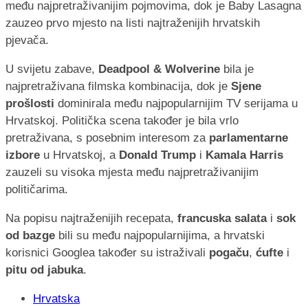
među najpretraživanijim pojmovima, dok je Baby Lasagna
zauzeo prvo mjesto na listi najtraženijih hrvatskih
pjevača.
U svijetu zabave,
Deadpool & Wolverine
bila je
najpretraživana filmska kombinacija, dok je
Sjene
prošlosti
dominirala među najpopularnijim TV serijama u
Hrvatskoj. Politička scena također je bila vrlo
pretraživana, s posebnim interesom za
parlamentarne
izbore
u Hrvatskoj, a
Donald Trump
i
Kamala Harris
zauzeli su visoka mjesta među najpretraživanijim
političarima.
Na popisu najtraženijih recepata,
francuska salata
i
sok
od bazge
bili su među najpopularnijima, a hrvatski
korisnici Googlea također su istraživali
pogaču
,
ćufte
i
pitu od jabuka
.
Hrvatska