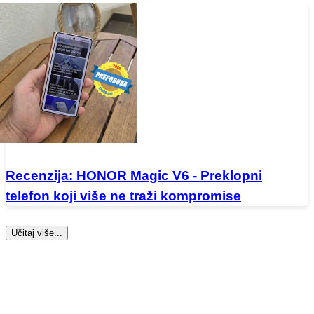
Recenzija: HONOR Magic V6 - Preklopni
telefon koji više ne traži kompromise
Učitaj više...