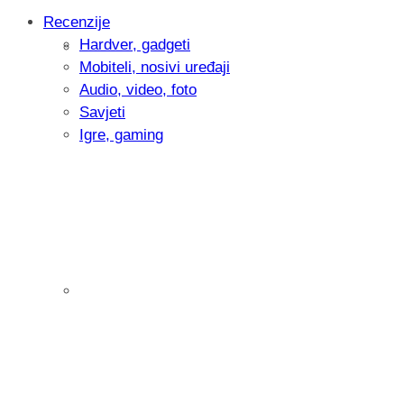
Recenzije
Hardver, gadgeti
Intervju: Goran Jović, fotograf - Hrvatsk
Mobiteli, nosivi uređaji
Audio, video, foto
Savjeti
Igre, gaming
Pitamo vas: Koliko često koristite AI al