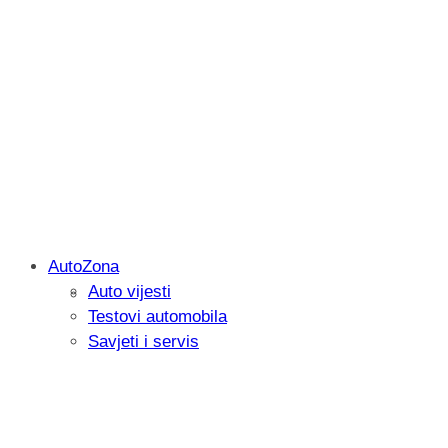
AutoZona
Auto vijesti
Savjetujemo: Što učiniti kada vaš iPad 
Testovi automobila
Savjeti i servis