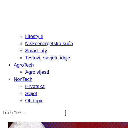
Lifestyle
Niskoenergetska kuća
Recenzija: Philips All-in-One Trimmer 
Smart city
muškarcu
Testovi, savjeti, ideje
AgroTech
Agro vijesti
NonTech
Hrvatska
Svijet
Off topic
Traži
Isprobali smo: Thermostar Avantgarde 