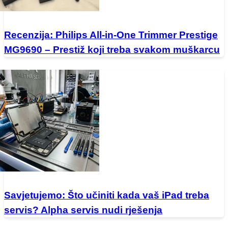
Recenzija: Philips All-in-One Trimmer Prestige
MG9690 – Prestiž koji treba svakom muškarcu
Savjetujemo: Što učiniti kada vaš iPad treba
servis? Alpha servis nudi rješenja