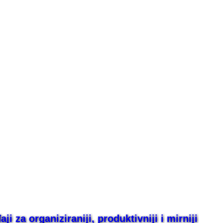
i za organiziraniji, produktivniji i mirniji