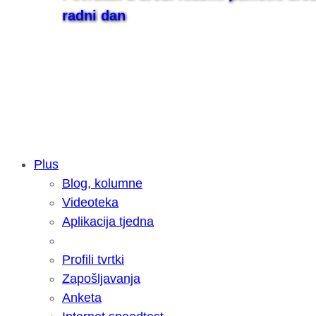
radni dan
Plus
Blog, kolumne
Samsung otkrio kako je nastajala nov
Videoteka
razvoja donijelo tanje i izdržljivije p
Aplikacija tjedna
Profili tvrtki
Zapošljavanja
Anketa