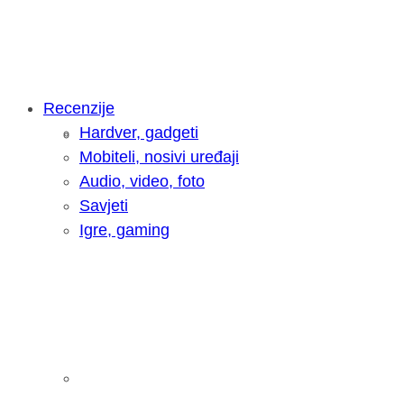
Recenzije
Hardver, gadgeti
Intervju: Goran Jović, fotograf - Hrva
Mobiteli, nosivi uređaji
Audio, video, foto
Savjeti
Igre, gaming
Pitamo vas: Koliko često koristite AI 