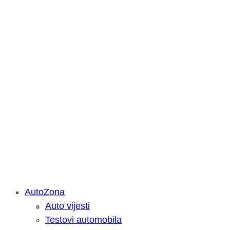
AutoZona
Auto vijesti
Savjetujemo: Što učiniti kada vaš iPa
Testovi automobila