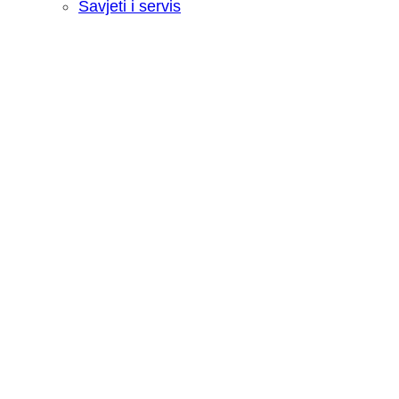
Savjeti i servis
Recenzija: HONOR Magic V6 - Preklopn