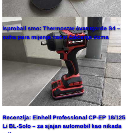
Isprobali smo: Thermostar Avantgarde S4 –
suha para mijenja način čišćenja doma
Recenzija: Einhell Professional CP-EP 18/125
Li BL-Solo – za sjajan automobil kao nikada