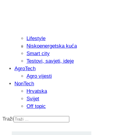
Lifestyle
Niskoenergetska kuća
Isprobali smo: Thermostar Avantgarde 
Smart city
Testovi, savjeti, ideje
AgroTech
Agro vijesti
NonTech
Hrvatska
Svijet
Off topic
Traži
Recenzija: Einhell Professional CP-EP 