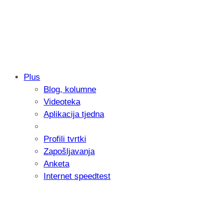
Plus
Blog, kolumne
Samsung otkrio kako je nastajala nova 
Videoteka
donijelo tanje i izdržljivije preklopne ur
Aplikacija tjedna
Profili tvrtki
Zapošljavanja
Anketa
Internet speedtest