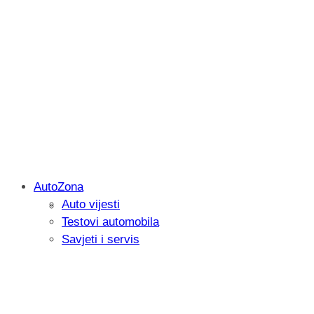
AutoZona
Auto vijesti
Savjetujemo: Što učiniti kada vaš iPad 
Testovi automobila
Savjeti i servis