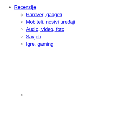
Recenzije
Hardver, gadgeti
Intervju: Goran Jović, fotograf - Hrvatsk
Mobiteli, nosivi uređaji
Audio, video, foto
Savjeti
Igre, gaming
Pitamo vas: Koliko često koristite AI al