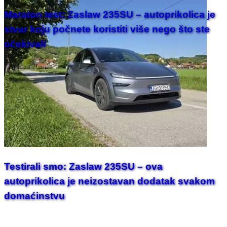
Maraton test: Zaslaw 235SU – autoprikolica je
stvar koju počnete koristiti više nego što ste
očekivali
Testirali smo: Zaslaw 235SU – ova
autoprikolica je neizostavan dodatak svakom
domaćinstvu