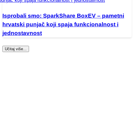
Isprobali smo: SparkShare BoxEV – pametni
hrvatski punjač koji spaja funkcionalnost i
jednostavnost
Učitaj više...