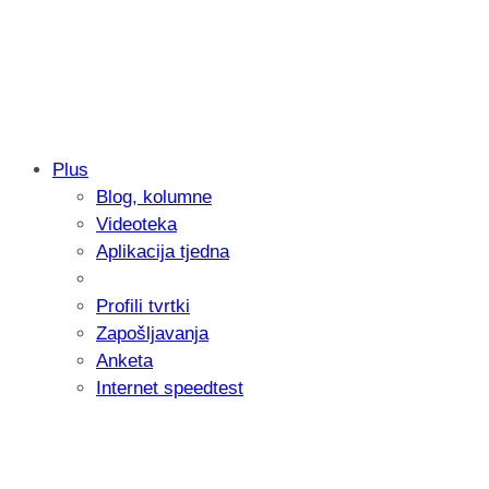
Plus
Blog, kolumne
Samsung otkrio kako je nastajala nova 
Videoteka
donijelo tanje i izdržljivije preklopne ur
Aplikacija tjedna
Profili tvrtki
Zapošljavanja
Anketa
Internet speedtest