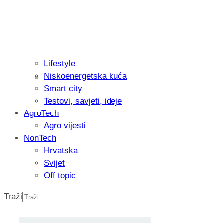
Lifestyle
Niskoenergetska kuća
Isprobali smo: Thermostar Avantgarde 
Smart city
Testovi, savjeti, ideje
AgroTech
Agro vijesti
NonTech
Hrvatska
Svijet
Off topic
Traži
Recenzija: Einhell Professional CP-EP 