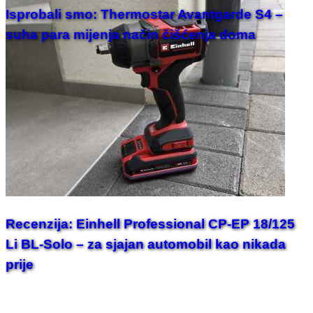
Isprobali smo: Thermostar Avantgarde S4 –
suha para mijenja način čišćenja doma
Recenzija: Einhell Professional CP-EP 18/125
Li BL-Solo – za sjajan automobil kao nikada
prije