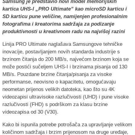
Samsung je predstavio novi model memorijskih
kartica UHS-I „PRO Ultimate” kao microSD karticu i
SD karticu pune veličine, namijenjen profesionalnim
fotografima i kreatorima sadržaja za podizanje
produktivnosti u kreativnom radu na najvišoj razini
Linija PRO Ultimate naglašava Samsungove tehničke
inovacije, postavljanjem novih standarda industrije s
brzinom čitanja do 200 MB/s, najvećom brzinom koja se
može postići sučeljem UHS-I i brzinama pisanja od 130
MB/s. Pouzdane brzine čitanja/pisanja za visoke
performanse, neovisno o kapacitetu, omogućavaju
neometan prijenos velikih datoteka, kao što su 4K
videozapisi ultravisoke razlučivosti (UHD) i pune visoke
razlučivosti (FHD) s podrškom za klasu brzine
videozapisa od 30 (V30).
Kako bi ispunila potrebe potrošača za upravljanje velikom
količinom sadržaja i brzim prijenosom na druge uređaje,