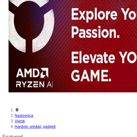
nikada prije
Naslovnica
Vijesti
Hardver, uređaji, gadgeti
Featured