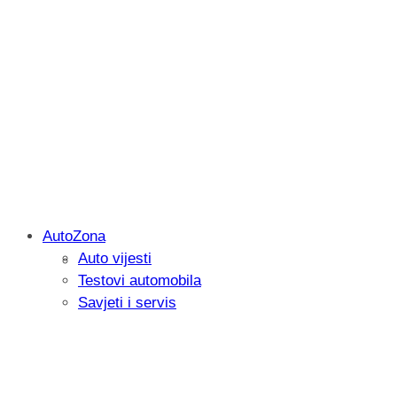
AutoZona
Auto vijesti
Savjetujemo: Što učiniti kada vaš iPad 
Testovi automobila
Savjeti i servis