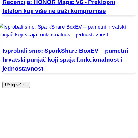
Recenzija: HONOR Magic V6 - Preklopni
telefon koji više ne traži kompromise
Isprobali smo: SparkShare BoxEV – pametni
hrvatski punjač koji spaja funkcionalnost i
jednostavnost
Učitaj više...