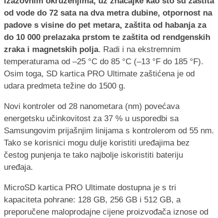
izazovnim okruženjima, uz značajke kao što su zaštita
od vode do 72 sata na dva metra dubine, otpornost na
padove s visine do pet metara, zaštita od habanja za
do 10 000 prelazaka prstom te zaštita od rendgenskih
zraka i magnetskih polja
. Radi i na ekstremnim
temperaturama od –25 °C do 85 °C (–13 °F do 185 °F).
Osim toga, SD kartica PRO Ultimate zaštićena je od
udara predmeta težine do 1500 g.
Novi kontroler od 28 nanometara (nm) povećava
energetsku učinkovitost za 37 % u usporedbi sa
Samsungovim prijašnjim linijama s kontrolerom od 55 nm.
Tako se korisnici mogu dulje koristiti uređajima bez
čestog punjenja te tako najbolje iskoristiti bateriju
uređaja.
MicroSD kartica PRO Ultimate dostupna je s tri
kapaciteta pohrane: 128 GB, 256 GB i 512 GB, a
preporučene maloprodajne cijene proizvođača iznose od