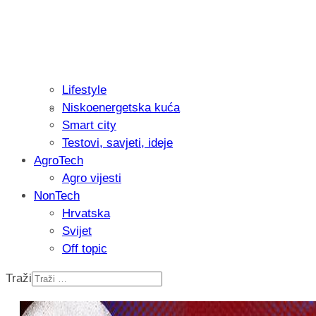
Lifestyle
Niskoenergetska kuća
Isprobali smo: Thermostar Avantgarde 
Smart city
Testovi, savjeti, ideje
AgroTech
Agro vijesti
NonTech
Hrvatska
Svijet
Off topic
Traži
Recenzija: Einhell Professional CP-EP 