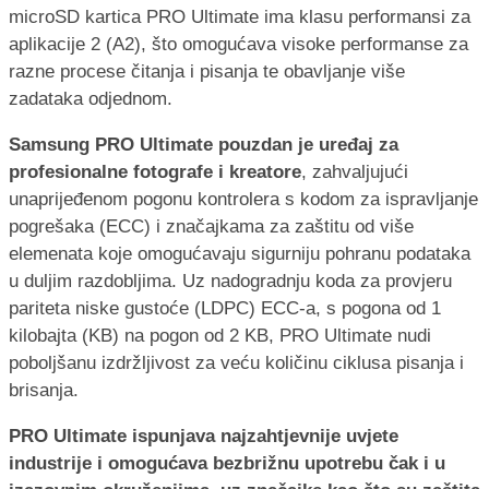
microSD kartica PRO Ultimate ima klasu performansi za
aplikacije 2 (A2), što omogućava visoke performanse za
razne procese čitanja i pisanja te obavljanje više
zadataka odjednom.
Samsung PRO Ultimate pouzdan je uređaj za
profesionalne fotografe i kreatore
, zahvaljujući
unaprijeđenom pogonu kontrolera s kodom za ispravljanje
pogrešaka (ECC) i značajkama za zaštitu od više
elemenata koje omogućavaju sigurniju pohranu podataka
u duljim razdobljima. Uz nadogradnju koda za provjeru
pariteta niske gustoće (LDPC) ECC-a, s pogona od 1
kilobajta (KB) na pogon od 2 KB, PRO Ultimate nudi
poboljšanu izdržljivost za veću količinu ciklusa pisanja i
brisanja.
PRO Ultimate ispunjava najzahtjevnije uvjete
industrije i omogućava bezbrižnu upotrebu čak i u