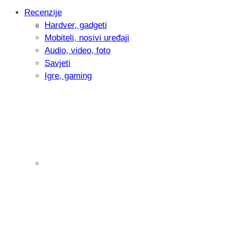
Recenzije
Hardver, gadgeti
Intervju: Goran Jović, fotograf - Hrvatsk
Mobiteli, nosivi uređaji
Audio, video, foto
Savjeti
Igre, gaming
Pitamo vas: Koliko često koristite AI al