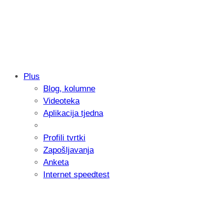
Plus
Blog, kolumne
Samsung otkrio kako je nastajala nova 
Videoteka
donijelo tanje i izdržljivije preklopne ur
Aplikacija tjedna
Profili tvrtki
Zapošljavanja
Anketa
Internet speedtest