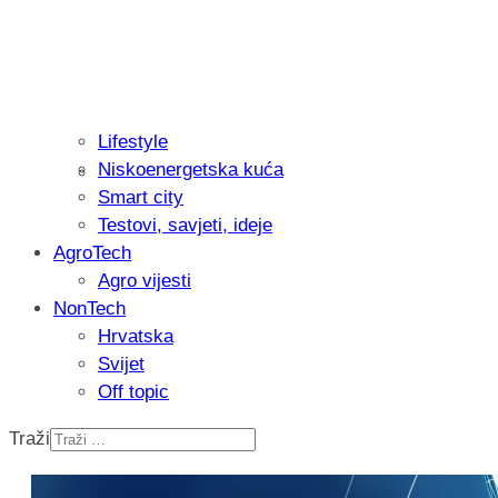
Lifestyle
Niskoenergetska kuća
Isprobali smo: Thermostar Avantgarde 
Smart city
Testovi, savjeti, ideje
AgroTech
Agro vijesti
NonTech
Hrvatska
Svijet
Off topic
Traži
Recenzija: Einhell Professional CP-EP 