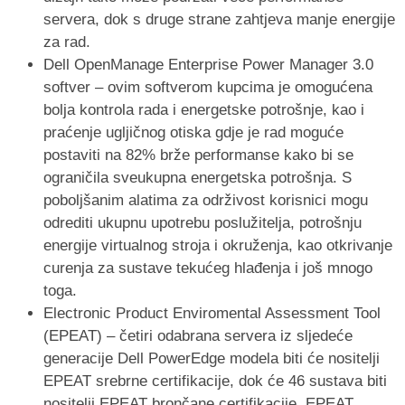
servera, dok s druge strane zahtjeva manje energije
za rad.
Dell OpenManage Enterprise Power Manager 3.0
softver – ovim softverom kupcima je omogućena
bolja kontrola rada i energetske potrošnje, kao i
praćenje ugljičnog otiska gdje je rad moguće
postaviti na 82% brže performanse kako bi se
ograničila sveukupna energetska potrošnja. S
poboljšanim alatima za održivost korisnici mogu
odrediti ukupnu upotrebu poslužitelja, potrošnju
energije virtualnog stroja i okruženja, kao otkrivanje
curenja za sustave tekućeg hlađenja i još mnogo
toga.
Electronic Product Enviromental Assessment Tool
(EPEAT) – četiri odabrana servera iz sljedeće
generacije Dell PowerEdge modela biti će nositelji
EPEAT srebrne certifikacije, dok će 46 sustava biti
nositelji EPEAT brončane certifikacije. EPEAT