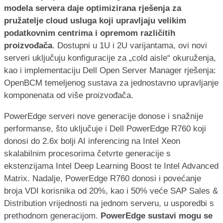
modela servera daje optimizirana rješenja za
pružatelje cloud usluga koji upravljaju velikim
podatkovnim centrima i opremom različitih
proizvođača
. Dostupni u 1U i 2U varijantama, ovi novi
serveri uključuju konfiguracije za „cold aisle“ okuruženja,
kao i implementaciju Dell Open Server Manager rješenja:
OpenBCM temeljenog sustava za jednostavno upravljanje
komponenata od više proizvođača.
PowerEdge serveri nove generacije donose i snažnije
performanse, što uključuje i Dell PowerEdge R760 koji
donosi do 2.6x bolji AI inferencing na Intel Xeon
skalabilnim procesorima četvrte generacije s
ekstenzijama Intel Deep Learning Boost te Intel Advanced
Matrix. Nadalje, PowerEdge R760 donosi i povećanje
broja VDI korisnika od 20%, kao i 50% veće SAP Sales &
Distribution vrijednosti na jednom serveru, u usporedbi s
prethodnom generacijom.
PowerEdge sustavi mogu se