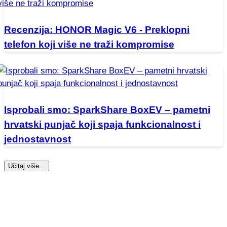
Recenzija: HONOR Magic V6 - Preklopni
telefon koji više ne traži kompromise
Isprobali smo: SparkShare BoxEV – pametni
hrvatski punjač koji spaja funkcionalnost i
jednostavnost
Učitaj više...