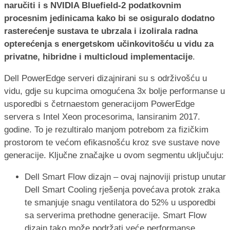
naručiti i s NVIDIA Bluefield-2 podatkovnim
procesnim jedinicama kako bi se osiguralo dodatno
rasterećenje sustava te ubrzala i izolirala radna
opterećenja s energetskom učinkovitošću u vidu za
privatne, hibridne i multicloud implementacije
.
Dell PowerEdge serveri dizajnirani su s održivošću u
vidu, gdje su kupcima omogućena 3x bolje performanse u
usporedbi s četrnaestom generacijom PowerEdge
servera s Intel Xeon procesorima, lansiranim 2017.
godine. To je rezultiralo manjom potrebom za fizičkim
prostorom te većom efikasnošću kroz sve sustave nove
generacije. Ključne značajke u ovom segmentu uključuju:
Dell Smart Flow dizajn – ovaj najnoviji pristup unutar
Dell Smart Cooling rješenja povećava protok zraka
te smanjuje snagu ventilatora do 52% u usporedbi
sa serverima prethodne generacije. Smart Flow
dizajn tako može podržati veće performanse