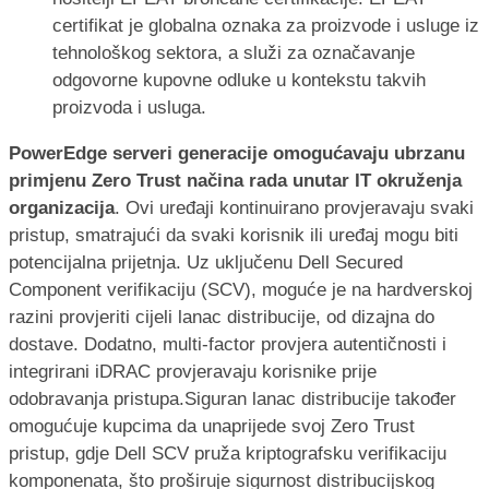
certifikat je globalna oznaka za proizvode i usluge iz
tehnološkog sektora, a služi za označavanje
odgovorne kupovne odluke u kontekstu takvih
proizvoda i usluga.
PowerEdge serveri generacije omogućavaju ubrzanu
primjenu Zero Trust načina rada unutar IT okruženja
organizacija
. Ovi uređaji kontinuirano provjeravaju svaki
pristup, smatrajući da svaki korisnik ili uređaj mogu biti
potencijalna prijetnja. Uz uključenu Dell Secured
Component verifikaciju (SCV), moguće je na hardverskoj
razini provjeriti cijeli lanac distribucije, od dizajna do
dostave. Dodatno, multi-factor provjera autentičnosti i
integrirani iDRAC provjeravaju korisnike prije
odobravanja pristupa.Siguran lanac distribucije također
omogućuje kupcima da unaprijede svoj Zero Trust
pristup, gdje Dell SCV pruža kriptografsku verifikaciju
komponenata, što proširuje sigurnost distribucijskog