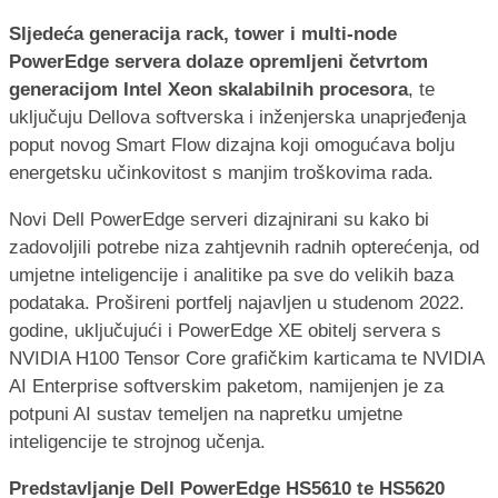
Sljedeća generacija rack, tower i multi-node
PowerEdge servera dolaze opremljeni četvrtom
generacijom Intel Xeon skalabilnih procesora
, te
uključuju Dellova softverska i inženjerska unaprjeđenja
poput novog Smart Flow dizajna koji omogućava bolju
energetsku učinkovitost s manjim troškovima rada.
Novi Dell PowerEdge serveri dizajnirani su kako bi
zadovoljili potrebe niza zahtjevnih radnih opterećenja, od
umjetne inteligencije i analitike pa sve do velikih baza
podataka. Prošireni portfelj najavljen u studenom 2022.
godine, uključujući i PowerEdge XE obitelj servera s
NVIDIA H100 Tensor Core grafičkim karticama te NVIDIA
AI Enterprise softverskim paketom, namijenjen je za
potpuni AI sustav temeljen na napretku umjetne
inteligencije te strojnog učenja.
Predstavljanje Dell PowerEdge HS5610 te HS5620