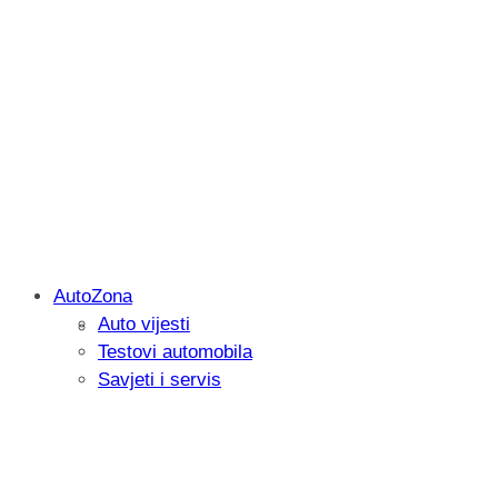
AutoZona
Auto vijesti
Savjetujemo: Što učiniti kada vaš iPad 
Testovi automobila
Savjeti i servis