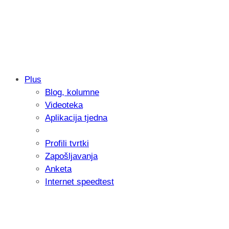
Plus
Blog, kolumne
Samsung otkrio kako je nastajala nova 
Videoteka
donijelo tanje i izdržljivije preklopne ur
Aplikacija tjedna
Profili tvrtki
Zapošljavanja
Anketa
Internet speedtest