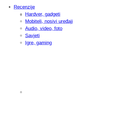
Recenzije
Hardver, gadgeti
Intervju: Goran Jović, fotograf - Hrvatsk
Mobiteli, nosivi uređaji
Audio, video, foto
Savjeti
Igre, gaming
Pitamo vas: Koliko često koristite AI al