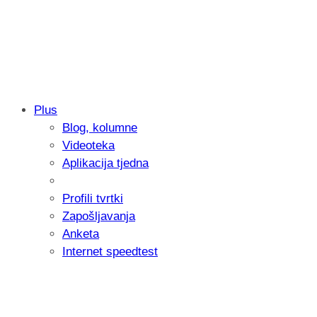
Plus
Blog, kolumne
Samsung otkrio kako je nastajala nova 
Videoteka
donijelo tanje i izdržljivije preklopne ur
Aplikacija tjedna
Profili tvrtki
Zapošljavanja
Anketa
Internet speedtest