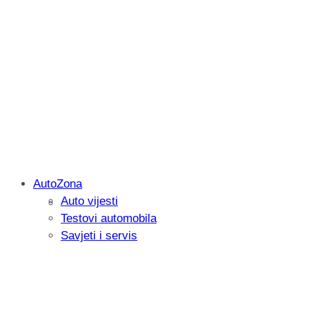
AutoZona
Auto vijesti
Savjetujemo: Što učiniti kada vaš iPad 
Testovi automobila
Savjeti i servis