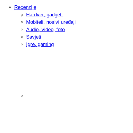
Recenzije
Hardver, gadgeti
Intervju: Goran Jović, fotograf - Hrvatsk
Mobiteli, nosivi uređaji
Audio, video, foto
Savjeti
Igre, gaming
Pitamo vas: Koliko često koristite AI al