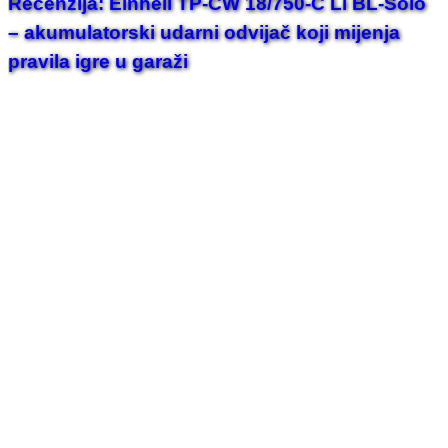
Recenzija: Einhell TP-CW 18/750-C Li BL-Solo
– akumulatorski udarni odvijač koji mijenja
pravila igre u garaži