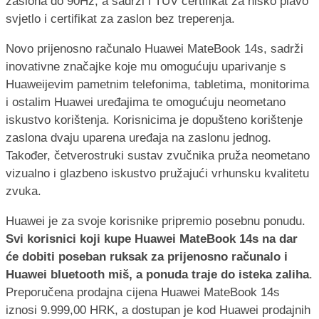
zaslona do 90Hz, a sadrži i TÜV certifikat za nisko plavo
svjetlo i certifikat za zaslon bez treperenja.
Novo prijenosno računalo Huawei MateBook 14s, sadrži
inovativne značajke koje mu omogućuju uparivanje s
Huaweijevim pametnim telefonima, tabletima, monitorima
i ostalim Huawei uređajima te omogućuju neometano
iskustvo korištenja. Korisnicima je dopušteno korištenje
zaslona dvaju uparena uređaja na zaslonu jednog.
Također, četverostruki sustav zvučnika pruža neometano
vizualno i glazbeno iskustvo pružajući vrhunsku kvalitetu
zvuka.
Huawei je za svoje korisnike pripremio posebnu ponudu.
Svi korisnici koji kupe Huawei MateBook 14s na dar
će dobiti poseban ruksak za prijenosno računalo i
Huawei bluetooth miš, a ponuda traje do isteka zaliha
.
Preporučena prodajna cijena Huawei MateBook 14s
iznosi 9.999,00 HRK, a dostupan je kod Huawei prodajnih