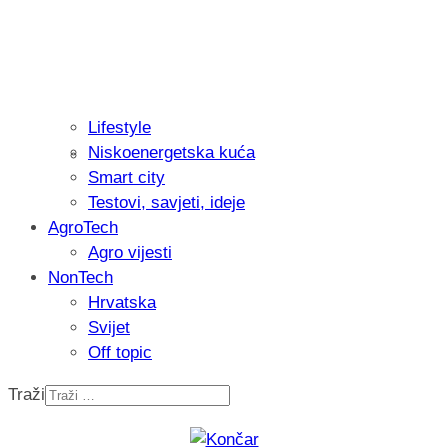
Lifestyle
Niskoenergetska kuća
Isprobali smo: Thermostar Avantgarde 
Smart city
Testovi, savjeti, ideje
AgroTech
Agro vijesti
NonTech
Hrvatska
Svijet
Off topic
Traži
Recenzija: Einhell Professional CP-EP 