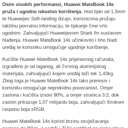
Osim visokih performansi, Huawei MateBook 14s
pruža i ugodno iskustvo korištenja
. Hod tipki od 1,5mm
te Huaweijev Soft-landing dizajn, korisnicima pružaju
taktilnu povratnu informaciju, te tipkanje čine vrlo
ugodnim. Zahvaljujući Huaweijevom Shark fin sustavom
hlađenja, Huawei MateBook 14s učinkovito i tiho hladi
uređaj te korisniku omogućuje ugodnije korištenje.
Kućište Huawei MateBook 14s prijenosnog računala,
izgrađeno je od laganog, ali čvrstog aluminijskog
materijala, zahvaljujući kojem uređaj teži tek 1,43kg.
Zbog toga je Huawei MateBook 14s lako prenosiv i
korisniku omogućuje neprekidnu povezanost. Omjer
zaslona i kućišta iznosi 90%, a omjer stranica 3:2, dok
zaslon prikazuje 1,07 milijardu boja, zahvaljujući širokom
rasponu boja sRGB.
Huawei MateBook 14s koristi brzinu osvježavanja