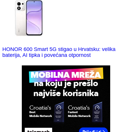
HONOR 600 Smart 5G stigao u Hrvatsku: velika
baterija, AI tipka i povećana otpornost