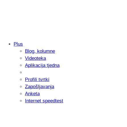
Plus
Blog, kolumne
Samsung otkrio kako je nastajala nova 
Videoteka
donijelo tanje i izdržljivije preklopne ur
Aplikacija tjedna
Profili tvrtki
Zapošljavanja
Anketa
Internet speedtest