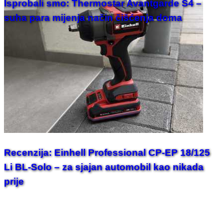
Isprobali smo: Thermostar Avantgarde S4 –
suha para mijenja način čišćenja doma
Recenzija: Einhell Professional CP-EP 18/125
Li BL-Solo – za sjajan automobil kao nikada
prije