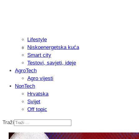
Lifestyle
Niskoenergetska kuća
Isprobali smo: Thermostar Avantgarde 
Smart city
Testovi, savjeti, ideje
AgroTech
Agro vijesti
NonTech
Hrvatska
Svijet
Off topic
Traži
Recenzija: Einhell Professional CP-EP 