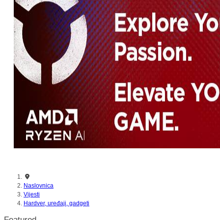
nikada prije
Naslovnica
Vijesti
Hardver, uređaji, gadgeti
Featured