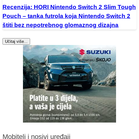
Recenzija: HORI Nintendo Switch 2 Slim Tough
Pouch – tanka futrola koja Nintendo Switch 2
štiti bez nepotrebnog glomaznog dizajna
Učitaj više...
Mobiteli i nosivi uređaji