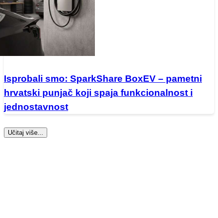
Isprobali smo: SparkShare BoxEV – pametni
hrvatski punjač koji spaja funkcionalnost i
jednostavnost
Učitaj više...