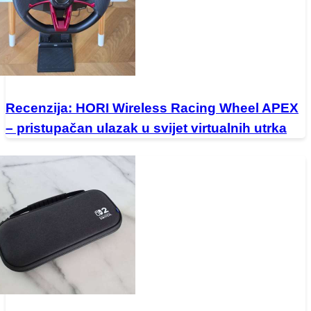
Recenzija: HORI Wireless Racing Wheel APEX
– pristupačan ulazak u svijet virtualnih utrka