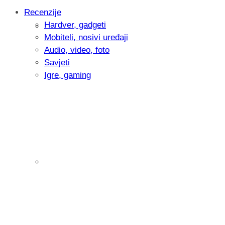
Recenzije
Hardver, gadgeti
Intervju: Goran Jović, fotograf - Hrvatsk
Mobiteli, nosivi uređaji
Audio, video, foto
Savjeti
Igre, gaming
Pitamo vas: Koliko često koristite AI al