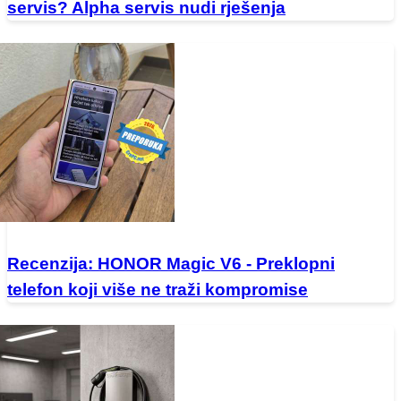
servis? Alpha servis nudi rješenja
Recenzija: HONOR Magic V6 - Preklopni
telefon koji više ne traži kompromise