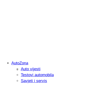
AutoZona
Auto vijesti
Savjetujemo: Što učiniti kada vaš iPad 
Testovi automobila
Savjeti i servis