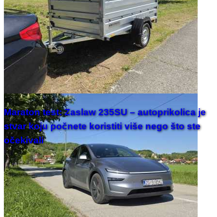
Maraton test: Zaslaw 235SU – autoprikolica je
stvar koju počnete koristiti više nego što ste
očekivali