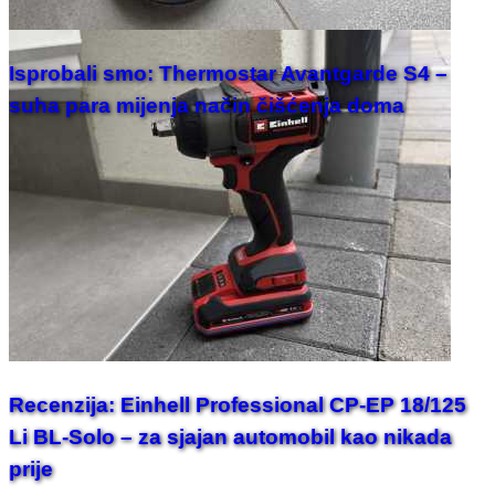
Isprobali smo: Thermostar Avantgarde S4 –
suha para mijenja način čišćenja doma
Recenzija: Einhell Professional CP-EP 18/125
Li BL-Solo – za sjajan automobil kao nikada
prije