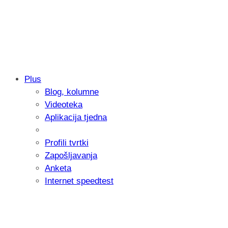
Plus
Blog, kolumne
Samsung otkrio kako je nastajala nova 
Videoteka
donijelo tanje i izdržljivije preklopne ur
Aplikacija tjedna
Profili tvrtki
Zapošljavanja
Anketa
Internet speedtest