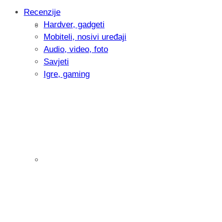
Recenzije
Hardver, gadgeti
Intervju: Goran Jović, fotograf - Hrvatsk
Mobiteli, nosivi uređaji
Audio, video, foto
Savjeti
Igre, gaming
Pitamo vas: Koliko često koristite AI al