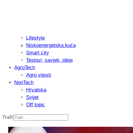
Lifestyle
Niskoenergetska kuća
Isprobali smo: Thermostar Avantgarde 
Smart city
Testovi, savjeti, ideje
AgroTech
Agro vijesti
NonTech
Hrvatska
Svijet
Off topic
Traži
Recenzija: Einhell Professional CP-EP 