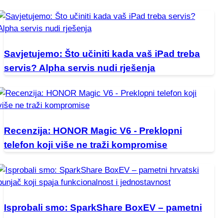
Savjetujemo: Što učiniti kada vaš iPad treba
servis? Alpha servis nudi rješenja
Recenzija: HONOR Magic V6 - Preklopni
telefon koji više ne traži kompromise
Isprobali smo: SparkShare BoxEV – pametni