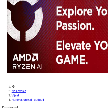
nikada prije
Naslovnica
Vijesti
Hardver, uređaji, gadgeti
Featured