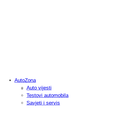
AutoZona
Auto vijesti
Savjetujemo: Što učiniti kada vaš iPad 
Testovi automobila
Savjeti i servis