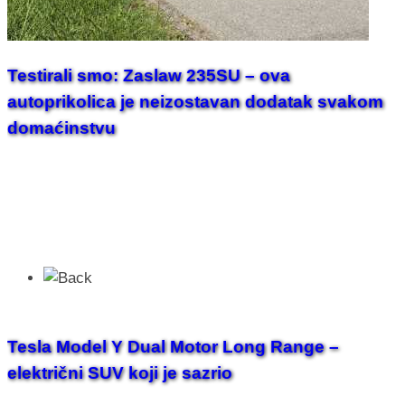
Testirali smo: Zaslaw 235SU – ova
autoprikolica je neizostavan dodatak svakom
domaćinstvu
Tesla Model Y Dual Motor Long Range –
električni SUV koji je sazrio