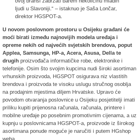
ovoj branši zadržati barem nekolicinu mladih
ljudi u Slavoniji.“ – istaknuo je Saša Lončar,
direktor HGSPOT-a.
U novom poslovnom prostoru u Osijeku građani će
moći birati između najnovijih modela uređaja i
opreme nekih od najvećih svjetskih brendova, poput
Applea, Samsunga, HP-a, Acera, Asusa, Della te
drugih
proizvođača informatičke robe, elektronike i
telefonije. Osim što svojim kupcima nudi široki asortiman
vrhunskih proizvoda, HGSPOT osigurava niz vlastitih
brendova i proizvoda te visoku uslugu stručnog osoblja
na prodajnim mjestima diljem Hrvatske. Upravo će
povodom otvaranja poslovnice u Osijeku posjetitelji imati
priliku kupiti prijenosna računala, računala, printere i
mobilne uređaje po posebnim promotivnim cijenama, a uz
kupnju u poslovnicama HGSPOT-a, proizvode iz širokog
asortimana ponude moguće je naručiti i putem HGshop
weba.