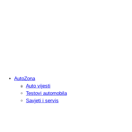
AutoZona
Auto vijesti
Savjetujemo: Što učiniti kada vaš iPad 
Testovi automobila
Savjeti i servis