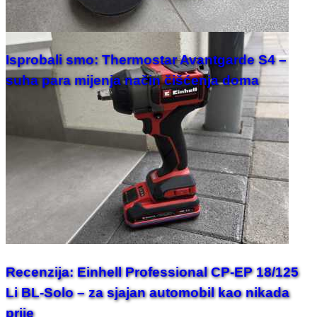
Isprobali smo: Thermostar Avantgarde S4 –
suha para mijenja način čišćenja doma
Recenzija: Einhell Professional CP-EP 18/125
Li BL-Solo – za sjajan automobil kao nikada
prije