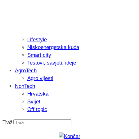
Lifestyle
Niskoenergetska kuća
Isprobali smo: Thermostar Avantgarde 
Smart city
Testovi, savjeti, ideje
AgroTech
Agro vijesti
NonTech
Hrvatska
Svijet
Off topic
Traži
Recenzija: Einhell Professional CP-EP 