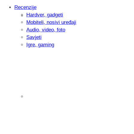
Recenzije
Hardver, gadgeti
Intervju: Goran Jović, fotograf - Hrvatsk
Mobiteli, nosivi uređaji
Audio, video, foto
Savjeti
Igre, gaming
Pitamo vas: Koliko često koristite AI al