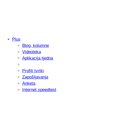
Plus
Blog, kolumne
Samsung otkrio kako je nastajala nova 
Videoteka
donijelo tanje i izdržljivije preklopne ur
Aplikacija tjedna
Profili tvrtki
Zapošljavanja
Anketa
Internet speedtest