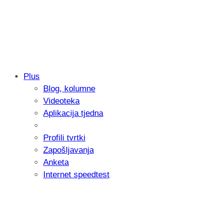
Plus
Blog, kolumne
Samsung otkrio kako je nastajala nova 
Videoteka
donijelo tanje i izdržljivije preklopne ur
Aplikacija tjedna
Profili tvrtki
Zapošljavanja
Anketa
Internet speedtest