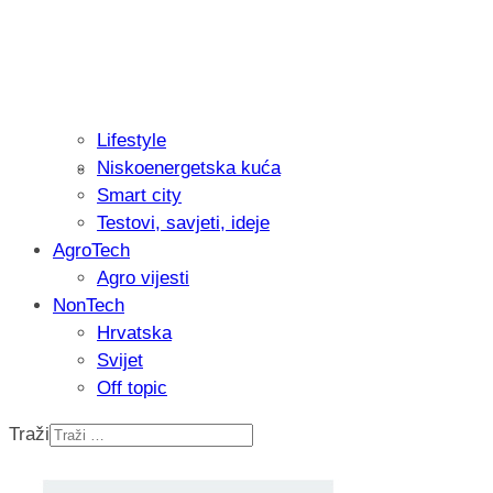
Lifestyle
Niskoenergetska kuća
Isprobali smo: Thermostar Avantgarde 
Smart city
Testovi, savjeti, ideje
AgroTech
Agro vijesti
NonTech
Hrvatska
Svijet
Off topic
Traži
Recenzija: Einhell Professional CP-EP 