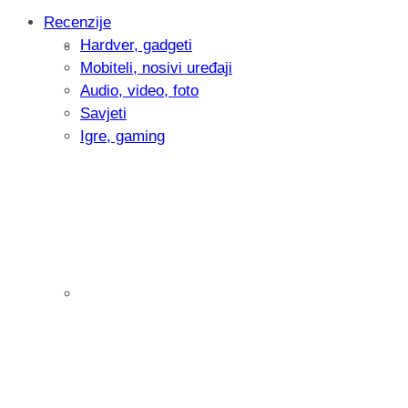
Recenzije
Hardver, gadgeti
Intervju: Goran Jović, fotograf - Hrvatsk
Mobiteli, nosivi uređaji
Audio, video, foto
Savjeti
Igre, gaming
Pitamo vas: Koliko često koristite AI al