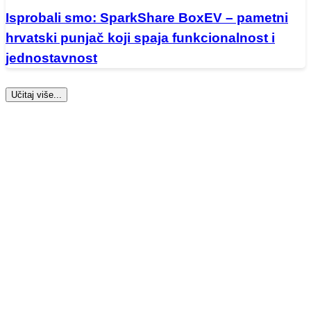
Isprobali smo: SparkShare BoxEV – pametni
hrvatski punjač koji spaja funkcionalnost i
jednostavnost
Učitaj više...