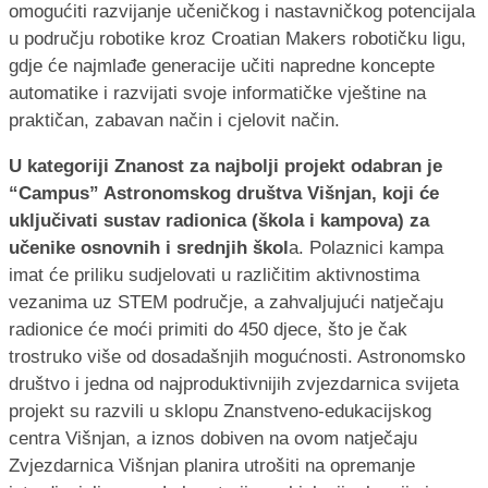
omogućiti razvijanje učeničkog i nastavničkog potencijala
u području robotike kroz Croatian Makers robotičku ligu,
gdje će najmlađe generacije učiti napredne koncepte
automatike i razvijati svoje informatičke vještine na
praktičan, zabavan način i cjelovit način.
U kategoriji Znanost za najbolji projekt odabran je
“Campus” Astronomskog društva Višnjan, koji će
uključivati sustav radionica (škola i kampova) za
učenike osnovnih i srednjih škol
a. Polaznici kampa
imat će priliku sudjelovati u različitim aktivnostima
vezanima uz STEM područje, a zahvaljujući natječaju
radionice će moći primiti do 450 djece, što je čak
trostruko više od dosadašnjih mogućnosti. Astronomsko
društvo i jedna od najproduktivnijih zvjezdarnica svijeta
projekt su razvili u sklopu Znanstveno-edukacijskog
centra Višnjan, a iznos dobiven na ovom natječaju
Zvjezdarnica Višnjan planira utrošiti na opremanje