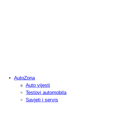
AutoZona
Auto vijesti
Savjetujemo: Što učiniti kada vaš iPad 
Testovi automobila
Savjeti i servis