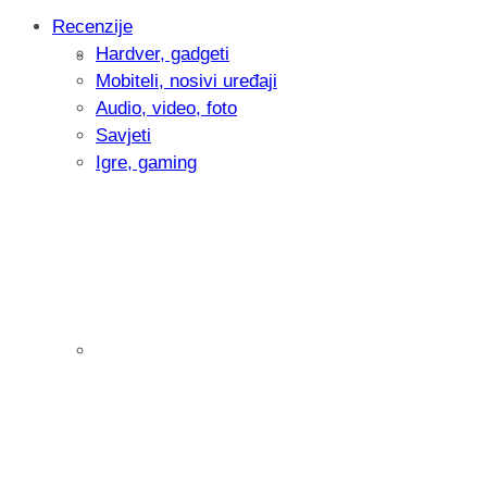
Recenzije
Hardver, gadgeti
Intervju: Goran Jović, fotograf - Hrvatsk
Mobiteli, nosivi uređaji
Audio, video, foto
Savjeti
Igre, gaming
Pitamo vas: Koliko često koristite AI al