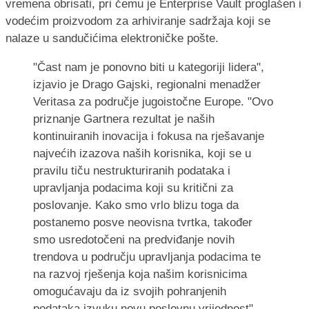
vremena obrisati, pri čemu je Enterprise Vault proglašen i
vodećim proizvodom za arhiviranje sadržaja koji se
nalaze u sandučićima elektroničke pošte.
"Čast nam je ponovno biti u kategoriji lidera",
izjavio je Drago Gajski, regionalni menadžer
Veritasa za područje jugoistočne Europe. "Ovo
priznanje Gartnera rezultat je naših
kontinuiranih inovacija i fokusa na rješavanje
najvećih izazova naših korisnika, koji se u
pravilu tiču nestrukturiranih podataka i
upravljanja podacima koji su kritični za
poslovanje. Kako smo vrlo blizu toga da
postanemo posve neovisna tvrtka, također
smo usredotočeni na predviđanje novih
trendova u području upravljanja podacima te
na razvoj rješenja koja našim korisnicima
omogućavaju da iz svojih pohranjenih
podataka izvuku novu poslovnu vrijednost",