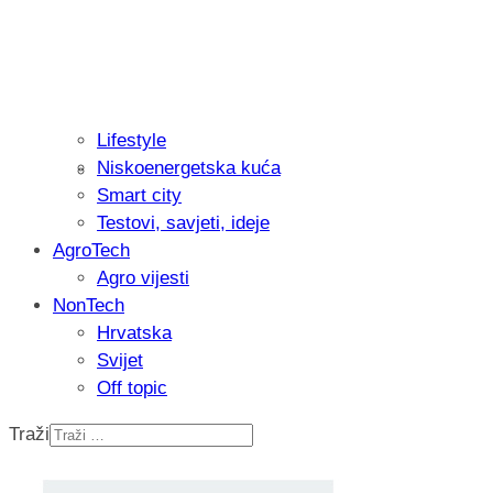
Lifestyle
Niskoenergetska kuća
Isprobali smo: Thermostar Avantgarde 
Smart city
Testovi, savjeti, ideje
AgroTech
Agro vijesti
NonTech
Hrvatska
Svijet
Off topic
Traži
Recenzija: Einhell Professional CP-EP 