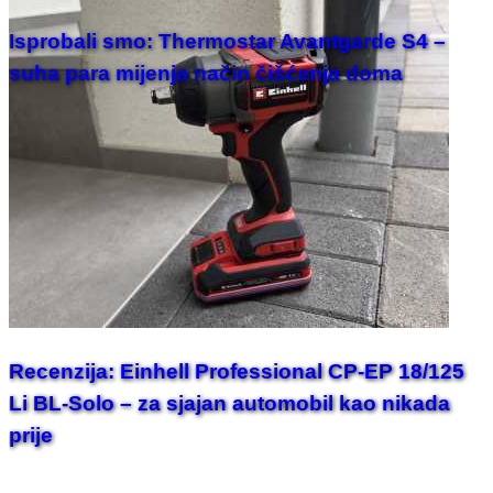
Isprobali smo: Thermostar Avantgarde S4 –
suha para mijenja način čišćenja doma
Recenzija: Einhell Professional CP-EP 18/125
Li BL-Solo – za sjajan automobil kao nikada
prije