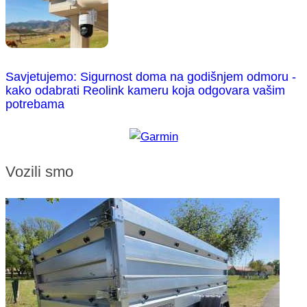
Savjetujemo: Sigurnost doma na godišnjem odmoru -
kako odabrati Reolink kameru koja odgovara vašim
potrebama
Vozili smo