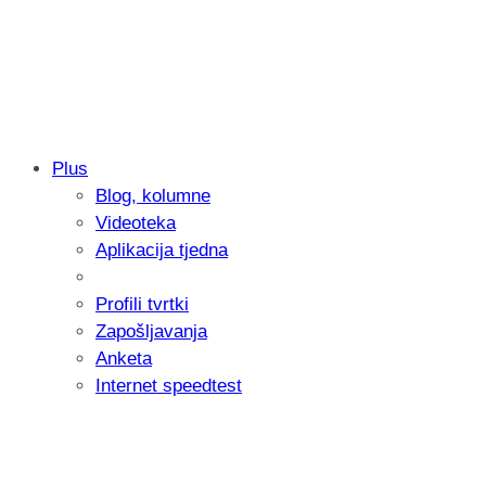
Plus
Blog, kolumne
Samsung otkrio kako je nastajala nova 
Videoteka
donijelo tanje i izdržljivije preklopne ur
Aplikacija tjedna
Profili tvrtki
Zapošljavanja
Anketa
Internet speedtest