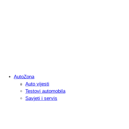
AutoZona
Auto vijesti
Savjetujemo: Što učiniti kada vaš iPad 
Testovi automobila
Savjeti i servis