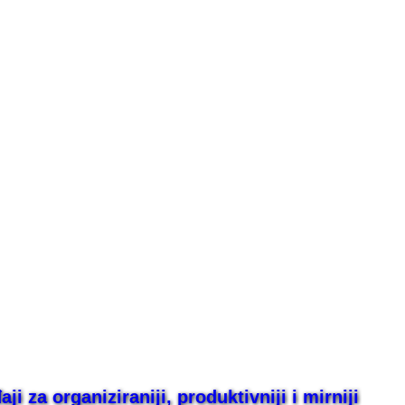
i za organiziraniji, produktivniji i mirniji