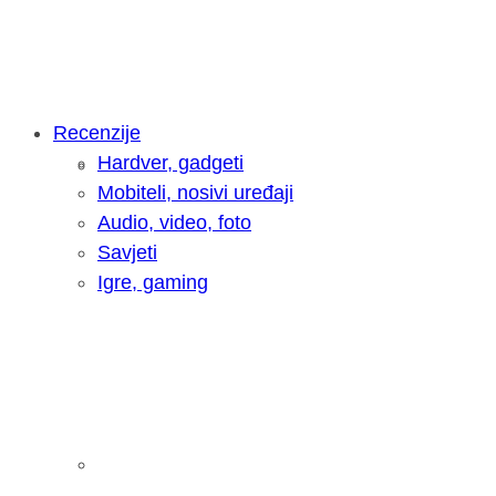
Recenzije
Hardver, gadgeti
Intervju: Goran Jović, fotograf - Hrva
Mobiteli, nosivi uređaji
Audio, video, foto
Savjeti
Igre, gaming
Pitamo vas: Koliko često koristite AI 