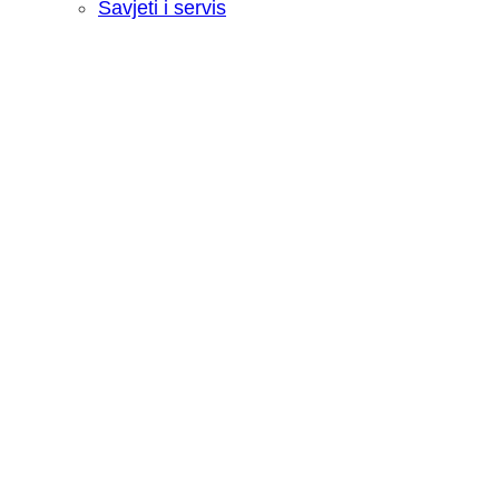
Savjeti i servis
Recenzija: HONOR Magic V6 - Preklopn