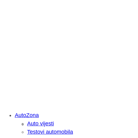
AutoZona
Auto vijesti
Savjetujemo: Što učiniti kada vaš iPa
Testovi automobila