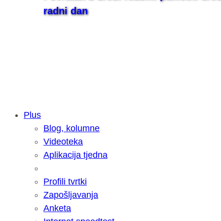
radni dan
Plus
Blog, kolumne
Samsung otkrio kako je nastajala nov
Videoteka
razvoja donijelo tanje i izdržljivije p
Aplikacija tjedna
Profili tvrtki
Zapošljavanja
Anketa