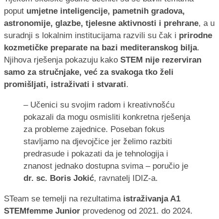
poput
umjetne inteligencije, pametnih gradova,
astronomije, glazbe, tjelesne aktivnosti i prehrane
, a u
suradnji s lokalnim institucijama razvili su čak i
prirodne
kozmetičke preparate na bazi mediteranskog bilja
.
Njihova rješenja pokazuju kako
STEM nije rezerviran
samo za stručnjake, već za svakoga tko želi
promišljati, istraživati i stvarati
.
– Učenici su svojim radom i kreativnošću
pokazali da mogu osmisliti konkretna rješenja
za probleme zajednice. Poseban fokus
stavljamo na djevojčice jer želimo razbiti
predrasude i pokazati da je tehnologija i
znanost jednako dostupna svima – poručio je
dr. sc. Boris Jokić
, ravnatelj IDIZ-a.
STeam se temelji na rezultatima
istraživanja A1
STEMfemme Junior
provedenog od 2021. do 2024.