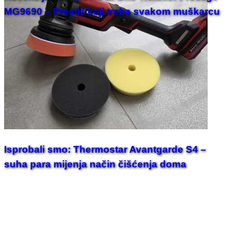
MG9690 – Prestiž koji treba svakom muškarcu
Isprobali smo: Thermostar Avantgarde S4 –
suha para mijenja način čišćenja doma