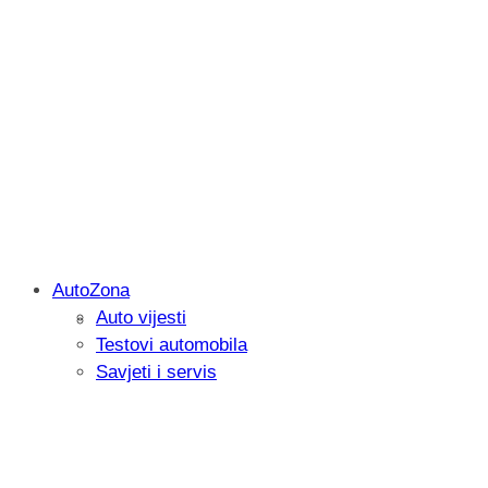
AutoZona
Auto vijesti
Igrali smo: Marvel Tōkon: Fighting Soul
Testovi automobila
kako privući igrača
Savjeti i servis