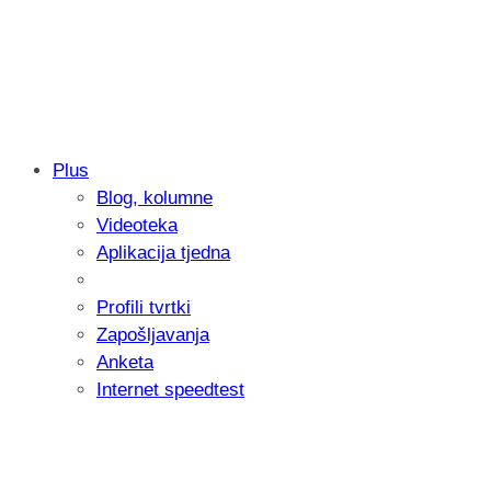
Plus
Blog, kolumne
Sony predstavlja objektiv FE 100-400m
Videoteka
654 grama
Aplikacija tjedna
Profili tvrtki
Zapošljavanja
Anketa
Internet speedtest