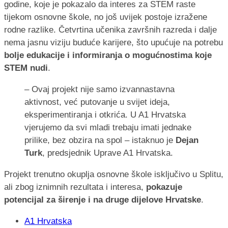
godine, koje je pokazalo da interes za STEM raste
tijekom osnovne škole, no još uvijek postoje izražene
rodne razlike. Četvrtina učenika završnih razreda i dalje
nema jasnu viziju buduće karijere, što upućuje na potrebu
bolje edukacije i informiranja o mogućnostima koje
STEM nudi
.
– Ovaj projekt nije samo izvannastavna
aktivnost, već putovanje u svijet ideja,
eksperimentiranja i otkrića. U A1 Hrvatska
vjerujemo da svi mladi trebaju imati jednake
prilike, bez obzira na spol – istaknuo je
Dejan
Turk
, predsjednik Uprave A1 Hrvatska.
Projekt trenutno okuplja osnovne škole isključivo u Splitu,
ali zbog iznimnih rezultata i interesa,
pokazuje
potencijal za širenje i na druge dijelove Hrvatske
.
A1 Hrvatska