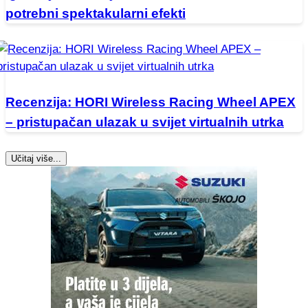
potrebni spektakularni efekti
Recenzija: HORI Wireless Racing Wheel APEX
– pristupačan ulazak u svijet virtualnih utrka
Učitaj više...