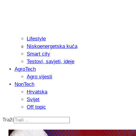
Lifestyle
Niskoenergetska kuća
Recenzija: Philips All-in-One Trimmer 
Smart city
muškarcu
Testovi, savjeti, ideje
AgroTech
Agro vijesti
NonTech
Hrvatska
Svijet
Off topic
Traži
Isprobali smo: Thermostar Avantgarde 