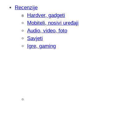
Recenzije
Hardver, gadgeti
Intervju: Goran Jović, fotograf - Hrvatsk
Mobiteli, nosivi uređaji
Audio, video, foto
Savjeti
Igre, gaming
Pitamo vas: Koliko često koristite AI al