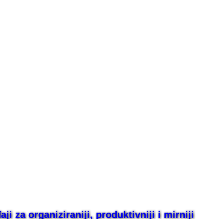
i za organiziraniji, produktivniji i mirniji