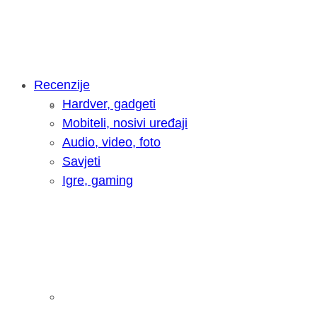
Recenzije
Hardver, gadgeti
Intervju: Goran Jović, fotograf - Hrva
Mobiteli, nosivi uređaji
Audio, video, foto
Savjeti
Igre, gaming
Pitamo vas: Koliko često koristite AI 