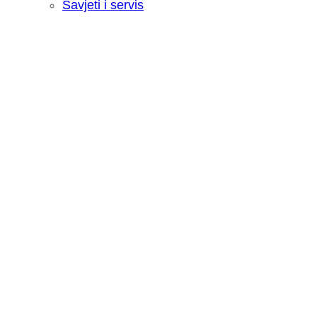
Savjeti i servis
Recenzija: HONOR Magic V6 - Preklopn