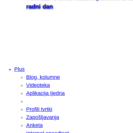
radni dan
Plus
Blog, kolumne
Samsung otkrio kako je nastajala nov
Videoteka
razvoja donijelo tanje i izdržljivije p
Aplikacija tjedna
Profili tvrtki
Zapošljavanja
Anketa