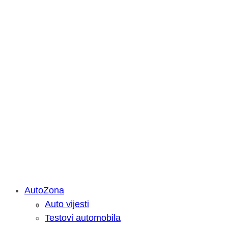
AutoZona
Auto vijesti
Savjetujemo: Što učiniti kada vaš iPa
Testovi automobila