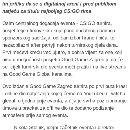
im priliku da se u digitalnoj areni i pred publikom
natječu za titulu najboljeg CS:GO tima
Osim centralnog događaja eventa - CS:GO turnira,
posjetitelje i timove očekuje puno dodatnog gaming i
sponzorskog sadržaja, odličan izbor hrane i pića, te
nezaobilazni after partyji nakon turnirskog djela dana.
Prvi mečevi kreću već ujutro, a dobra vijest za one koji
nisu u mogućnosti posjetiti Good Game Zagreb je da će
se cijeli turnirski dio eventa moći pratiti i na live streamu
na Good Game Global kanalima.
Ovo izdanje Good Game Zagreb turnira po prvi puta krasi
i online dio natjecanja kojeg ćemo na YouTubeu i Twitchu
gledati u tjednu prije eventa, a čija je svrha pozicioniranje
timova u bracket za offline dio te dodatno podizanje
atmosfere prije samog eventa.
Nikola Stolnik, idejni začetnik eventa i direktor