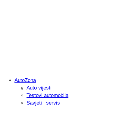
AutoZona
Auto vijesti
Savjetujemo: Što učiniti kada vaš iPad 
Testovi automobila
Savjeti i servis