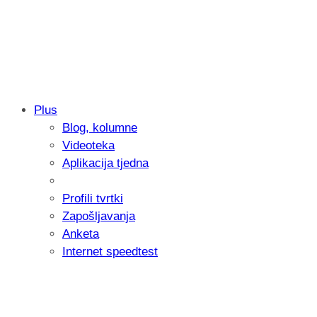
Plus
Blog, kolumne
Samsung otkrio kako je nastajala nova 
Videoteka
donijelo tanje i izdržljivije preklopne ur
Aplikacija tjedna
Profili tvrtki
Zapošljavanja
Anketa
Internet speedtest