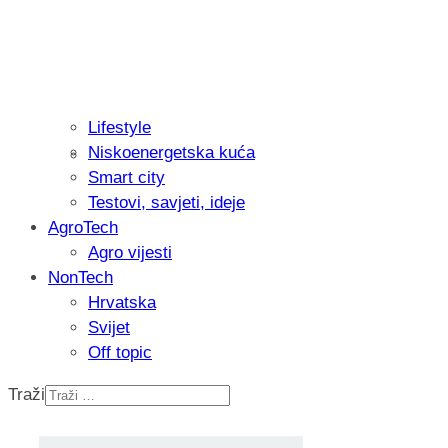
Lifestyle
Niskoenergetska kuća
Isprobali smo: Thermostar Avantgarde 
Smart city
Testovi, savjeti, ideje
AgroTech
Agro vijesti
NonTech
Hrvatska
Svijet
Off topic
Traži
Recenzija: Einhell Professional CP-EP 