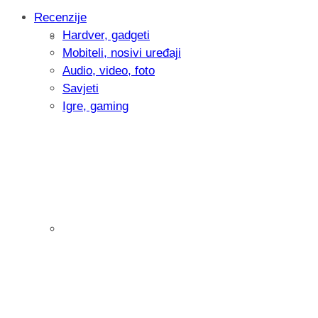
Recenzije
Hardver, gadgeti
Intervju: Goran Jović, fotograf - Hrvatsk
Mobiteli, nosivi uređaji
Audio, video, foto
Savjeti
Igre, gaming
Pitamo vas: Koliko često koristite AI al