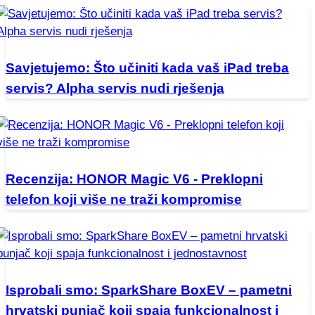
Savjetujemo: Što učiniti kada vaš iPad treba
servis? Alpha servis nudi rješenja
Recenzija: HONOR Magic V6 - Preklopni
telefon koji više ne traži kompromise
Isprobali smo: SparkShare BoxEV – pametni
hrvatski punjač koji spaja funkcionalnost i