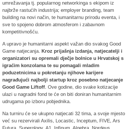
umrežavanja tj. popularnog networkinga s ekipom iz
najbrže rastućih industrija; employer branding, team
building na novi način, te humanitarnu prirodu eventa, i
sve to spojeno dobrom atmosferom i zabavnom
kompetitivnošću.
A upravo je humanitarni aspekt važan dio svakog Good
Game natjecanja.
Kroz prijašnja izdanja, natjecatelji i
organizatori su opremali dječje bolnice u Hrvatskoj s
igraćim konzolama te su pomagali mladim
poduzetnicima u pokretanju njihove karijere
nagrađujući najbolji startup kroz posebno natjecanje
Good Game Liftoff
. Ove godine, dio svake kotizacije
ulazi u nagradni fond te će on biti doniran humanitarnim
udrugama po izboru pobjednika.
Na turniru će se ukupno natjecati 32 tima, a svoje mjesto
već su rezervirali Axilis, Locastic, Inceptum, FIVE, Ars
Futura, Superology, A1, Infinum, Algebra, Nordeus,