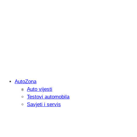
AutoZona
Auto vijesti
Savjetujemo: Što učiniti kada vaš iPad 
Testovi automobila
Savjeti i servis