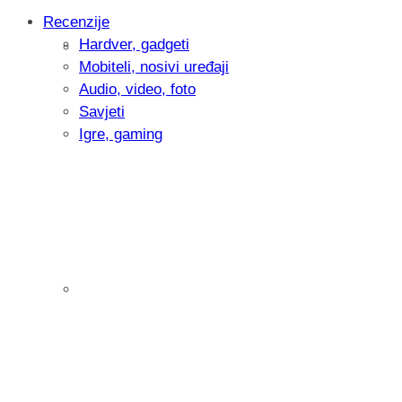
Recenzije
Hardver, gadgeti
Intervju: Goran Jović, fotograf - Hrvatsk
Mobiteli, nosivi uređaji
Audio, video, foto
Savjeti
Igre, gaming
Pitamo vas: Koliko često koristite AI al