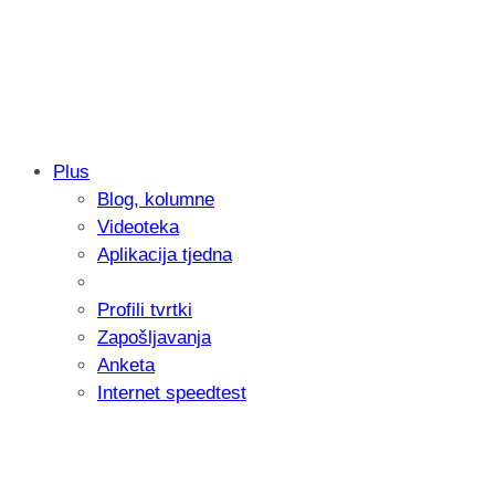
Plus
Blog, kolumne
Samsung otkrio kako je nastajala nova 
Videoteka
donijelo tanje i izdržljivije preklopne ur
Aplikacija tjedna
Profili tvrtki
Zapošljavanja
Anketa
Internet speedtest