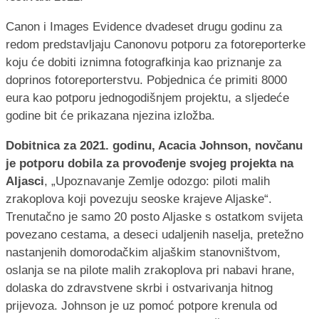
Canon i Images Evidence dvadeset drugu godinu za
redom predstavljaju Canonovu potporu za fotoreporterke
koju će dobiti iznimna fotografkinja kao priznanje za
doprinos fotoreporterstvu. Pobjednica će primiti 8000
eura kao potporu jednogodišnjem projektu, a sljedeće
godine bit će prikazana njezina izložba.
Dobitnica za 2021. godinu, Acacia Johnson, novčanu
je potporu dobila za provođenje svojeg projekta na
Aljasci
, „Upoznavanje Zemlje odozgo: piloti malih
zrakoplova koji povezuju seoske krajeve Aljaske“.
Trenutačno je samo 20 posto Aljaske s ostatkom svijeta
povezano cestama, a deseci udaljenih naselja, pretežno
nastanjenih domorodačkim aljaškim stanovništvom,
oslanja se na pilote malih zrakoplova pri nabavi hrane,
dolaska do zdravstvene skrbi i ostvarivanja hitnog
prijevoza. Johnson je uz pomoć potpore krenula od