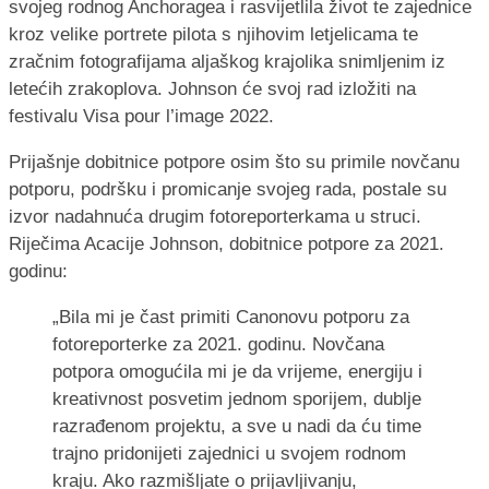
svojeg rodnog Anchoragea i rasvijetlila život te zajednice
kroz velike portrete pilota s njihovim letjelicama te
zračnim fotografijama aljaškog krajolika snimljenim iz
letećih zrakoplova. Johnson će svoj rad izložiti na
festivalu Visa pour l’image 2022.
Prijašnje dobitnice potpore osim što su primile novčanu
potporu, podršku i promicanje svojeg rada, postale su
izvor nadahnuća drugim fotoreporterkama u struci.
Riječima Acacije Johnson, dobitnice potpore za 2021.
godinu:
„Bila mi je čast primiti Canonovu potporu za
fotoreporterke za 2021. godinu. Novčana
potpora omogućila mi je da vrijeme, energiju i
kreativnost posvetim jednom sporijem, dublje
razrađenom projektu, a sve u nadi da ću time
trajno pridonijeti zajednici u svojem rodnom
kraju. Ako razmišljate o prijavljivanju,