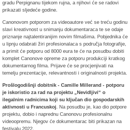
gradu Perpignanu tijekom rujna, a njihovi će se radovi
prikazati sljedeće godine.
Canonovom potporom za videoautore već se treću godinu
slavi kreativnost u snimanju dokumentaraca te se odaje
priznanje najtalentiranijim novim filmašima. Pobjednika će
u lipnju odabrati žiri profesionalaca s područja fotografije,
a primit će potporu od 8000 eura te će na posudbu dobiti
komplet Canonove opreme za potporu produkciji kratkog
dokumentarnog filma. Prijave će se procjenjivati na
temelju prezentacije, relevantnosti i originalnosti projekta.
Prošlogodišnji dobitnik - Camille Millerand - potporu
je iskoristio za rad na projektu „Nevidljivi“ o
ilegalnim radnicima koji su ključan dio gospodarskih
aktivnosti u Francuskoj
. Na posudbu je, kao dio potpore
projektu, dobio i naprednu Canonovu profesionalnu
videoopremu. Njegov će dokumentarac biti prikazan na
festivalu 2022.