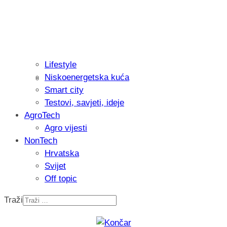
Lifestyle
Niskoenergetska kuća
Isprobali smo: Thermostar Avantgarde 
Smart city
Testovi, savjeti, ideje
AgroTech
Agro vijesti
NonTech
Hrvatska
Svijet
Off topic
Traži
Recenzija: Einhell Professional CP-EP 