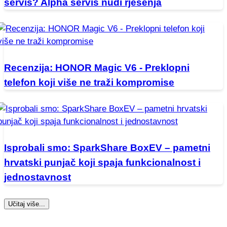
servis? Alpha servis nudi rješenja
Recenzija: HONOR Magic V6 - Preklopni
telefon koji više ne traži kompromise
Isprobali smo: SparkShare BoxEV – pametni
hrvatski punjač koji spaja funkcionalnost i
jednostavnost
Učitaj više...