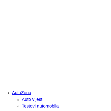
AutoZona
Auto vijesti
Savjetujemo: Što učiniti kada vaš iPa
Testovi automobila