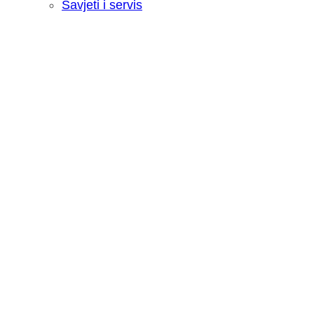
Savjeti i servis
Recenzija: HONOR Magic V6 - Preklopn