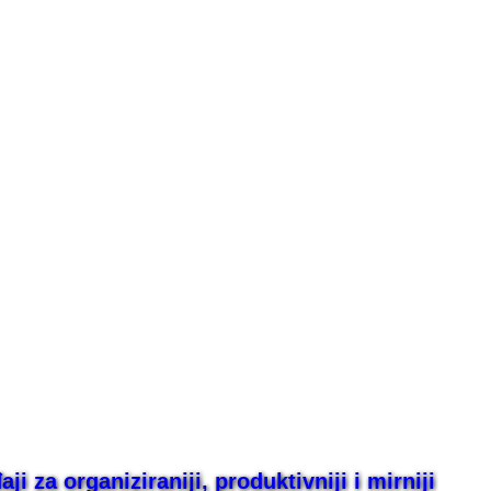
i za organiziraniji, produktivniji i mirniji