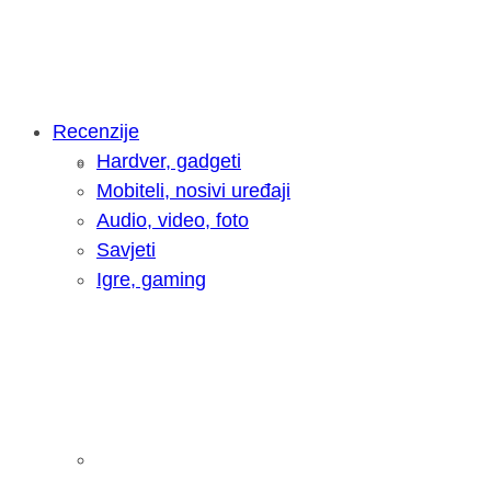
Recenzije
Hardver, gadgeti
Intervju: Goran Jović, fotograf - Hrva
Mobiteli, nosivi uređaji
Audio, video, foto
Savjeti
Igre, gaming
Pitamo vas: Koliko često koristite AI 