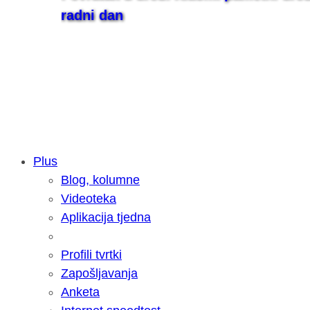
radni dan
Plus
Blog, kolumne
Samsung otkrio kako je nastajala nov
Videoteka
razvoja donijelo tanje i izdržljivije p
Aplikacija tjedna
Profili tvrtki
Zapošljavanja
Anketa