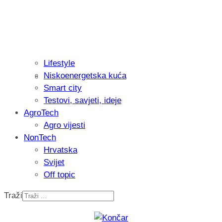
Lifestyle
Niskoenergetska kuća
Isprobali smo: Thermostar Avantgarde 
Smart city
Testovi, savjeti, ideje
AgroTech
Agro vijesti
NonTech
Hrvatska
Svijet
Off topic
Traži
Recenzija: Einhell Professional CP-EP 