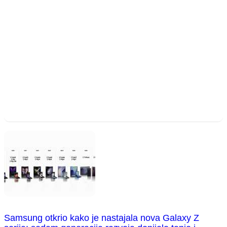
Samsung otkrio kako je nastajala nova Galaxy Z