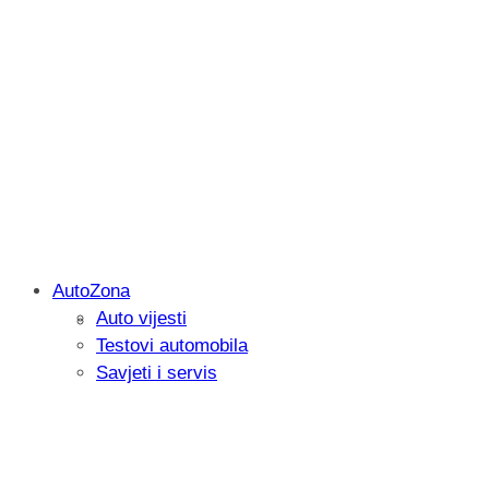
AutoZona
Auto vijesti
Savjetujemo: Što učiniti kada vaš iPad 
Testovi automobila
Savjeti i servis