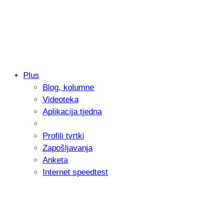
Plus
Blog, kolumne
Samsung otkrio kako je nastajala nova 
Videoteka
donijelo tanje i izdržljivije preklopne ur
Aplikacija tjedna
Profili tvrtki
Zapošljavanja
Anketa
Internet speedtest