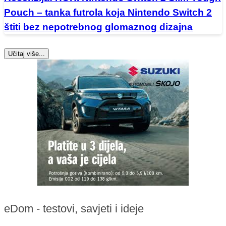
Pouch – tanka futrola koja Nintendo Switch 2
štiti bez nepotrebnog glomaznog dizajna
Učitaj više...
eDom - testovi, savjeti i ideje