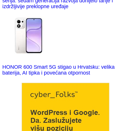
serija: sedam generacija razvoja donijelo tanje i
izdržljivije preklopne uređaje
HONOR 600 Smart 5G stigao u Hrvatsku: velika
baterija, AI tipka i povećana otpornost