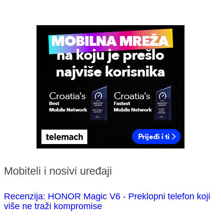
Mobiteli i nosivi uređaji
Recenzija: HONOR Magic V6 - Preklopni telefon koji
više ne traži kompromise