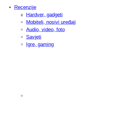
Recenzije
Hardver, gadgeti
Intervju: Goran Jović, fotograf - Hrvatsk
Mobiteli, nosivi uređaji
Audio, video, foto
Savjeti
Igre, gaming
Pitamo vas: Koliko često koristite AI al