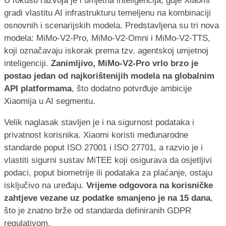
U fokusu razvoja je i umjetna inteligencija, gdje Xiaomi
gradi vlastitu AI infrastrukturu temeljenu na kombinaciji
osnovnih i scenarijskih modela. Predstavljena su tri nova
modela: MiMo-V2-Pro, MiMo-V2-Omni i MiMo-V2-TTS,
koji označavaju iskorak prema tzv. agentskoj umjetnoj
inteligenciji.
Zanimljivo, MiMo-V2-Pro vrlo brzo je
postao jedan od najkorištenijih modela na globalnim
API platformama
, što dodatno potvrđuje ambicije
Xiaomija u AI segmentu.
Velik naglasak stavljen je i na sigurnost podataka i
privatnost korisnika. Xiaomi koristi međunarodne
standarde poput ISO 27001 i ISO 27701, a razvio je i
vlastiti sigurni sustav MiTEE koji osigurava da osjetljivi
podaci, poput biometrije ili podataka za plaćanje, ostaju
isključivo na uređaju.
Vrijeme odgovora na korisničke
zahtjeve vezane uz podatke smanjeno je na 15 dana
,
što je znatno brže od standarda definiranih GDPR
regulativom.