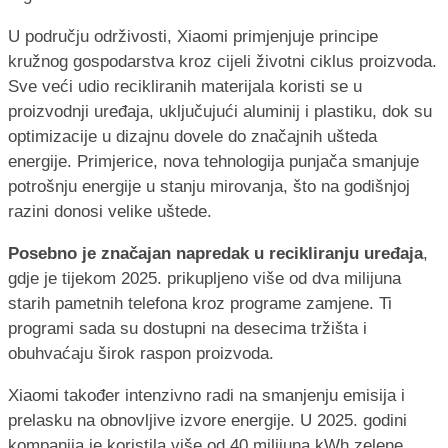
U području održivosti, Xiaomi primjenjuje principe
kružnog gospodarstva kroz cijeli životni ciklus proizvoda.
Sve veći udio recikliranih materijala koristi se u
proizvodnji uređaja, uključujući aluminij i plastiku, dok su
optimizacije u dizajnu dovele do značajnih ušteda
energije. Primjerice, nova tehnologija punjača smanjuje
potrošnju energije u stanju mirovanja, što na godišnjoj
razini donosi velike uštede.
Posebno je značajan napredak u recikliranju uređaja
,
gdje je tijekom 2025. prikupljeno više od dva milijuna
starih pametnih telefona kroz programe zamjene. Ti
programi sada su dostupni na desecima tržišta i
obuhvaćaju širok raspon proizvoda.
Xiaomi također intenzivno radi na smanjenju emisija i
prelasku na obnovljive izvore energije. U 2025. godini
kompanija je koristila više od 40 milijuna kWh zelene