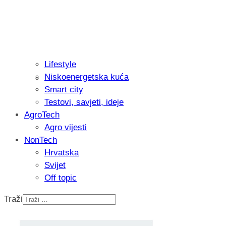
Lifestyle
Niskoenergetska kuća
Isprobali smo: Thermostar Avantgarde 
Smart city
Testovi, savjeti, ideje
AgroTech
Agro vijesti
NonTech
Hrvatska
Svijet
Off topic
Traži
Recenzija: Einhell Professional CP-EP 