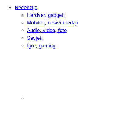
Recenzije
Hardver, gadgeti
Intervju: Goran Jović, fotograf - Hrvatsk
Mobiteli, nosivi uređaji
Audio, video, foto
Savjeti
Igre, gaming
Pitamo vas: Koliko često koristite AI al