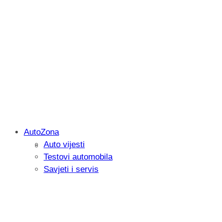
AutoZona
Auto vijesti
Savjetujemo: Što učiniti kada vaš iPad 
Testovi automobila
Savjeti i servis