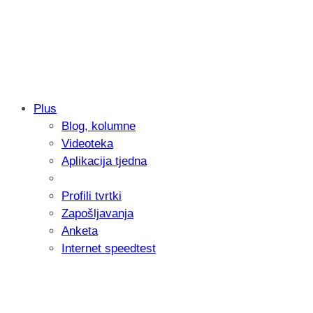
Plus
Blog, kolumne
Samsung otkrio kako je nastajala nova 
Videoteka
donijelo tanje i izdržljivije preklopne ur
Aplikacija tjedna
Profili tvrtki
Zapošljavanja
Anketa
Internet speedtest