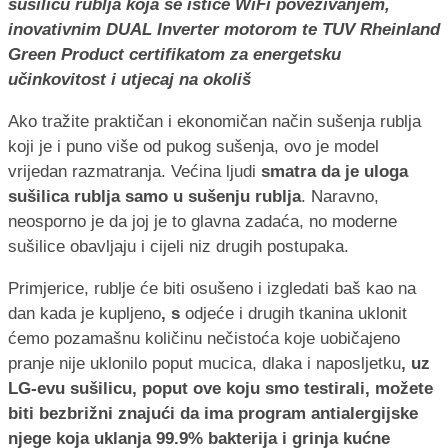
sušilicu rublja koja se ističe WiFi povezivanjem,
inovativnim DUAL Inverter motorom te TUV Rheinland
Green Product certifikatom za energetsku
učinkovitost i utjecaj na okoliš
Ako tražite praktičan i ekonomičan način sušenja rublja
koji je i puno više od pukog sušenja, ovo je model
vrijedan razmatranja. Većina ljudi
smatra da je uloga
sušilica rublja samo u sušenju rublja
. Naravno,
neosporno je da joj je to glavna zadaća, no moderne
sušilice obavljaju i cijeli niz drugih postupaka.
Primjerice, rublje će biti osušeno i izgledati baš kao na
dan kada je kupljeno
, s
odjeće i drugih tkanina uklonit
ćemo pozamašnu količinu nečistoća koje uobičajeno
pranje nije uklonilo poput mucica, dlaka i naposljetku
, uz
LG-evu sušilicu, poput ove koju smo testirali, možete
biti bezbrižni znajući da ima program antialergijske
njege koja uklanja 99.9% bakterija i grinja kućne