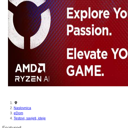
nikada prije
Naslovnica
eDom
Testovi, savjeti, ideje
Featured