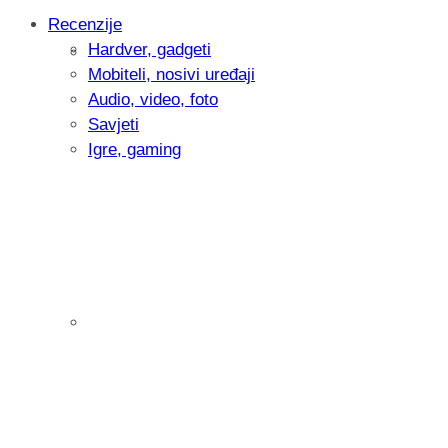
Recenzije
Hardver, gadgeti
Intervju: Goran Jović, fotograf - Hrvatsk
Mobiteli, nosivi uređaji
Audio, video, foto
Savjeti
Igre, gaming
Pitamo vas: Koliko često koristite AI al