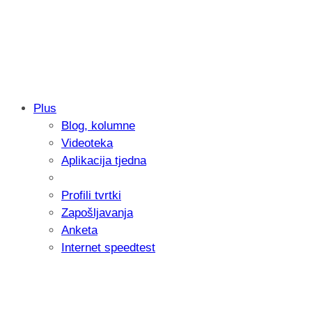
Plus
Blog, kolumne
Samsung otkrio kako je nastajala nova 
Videoteka
donijelo tanje i izdržljivije preklopne ur
Aplikacija tjedna
Profili tvrtki
Zapošljavanja
Anketa
Internet speedtest