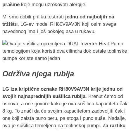
prašine
koje mogu uzrokovati alergije.
Mi smo dobili priliku testirati
jednu od najboljih na
tržištu
, LG-ev model RH80V9AV3N koji osim svega
navedenog ima i još pokojeg asa u rukavu.
Održiva njega rublja
LG iza kriptične oznake RH80V9AV3N krije jednu od
svojih najnaprednijih sušilica rublja
. Krenut ćemo od
osnova, a one govore kako je ova sušilica kapaciteta čak
8 kg. To znači da će svojim kapacitetom zadovoljiti čak i
one koji zaista puno peru, pa stoga i puno suše. Nadalje,
ova je sušilica temeljena na toplinskoj pumpi.
Za razliku