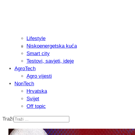
Lifestyle
Niskoenergetska kuća
Isprobali smo: Thermostar Avantgarde 
Smart city
Testovi, savjeti, ideje
AgroTech
Agro vijesti
NonTech
Hrvatska
Svijet
Off topic
Traži
Recenzija: Einhell Professional CP-EP 