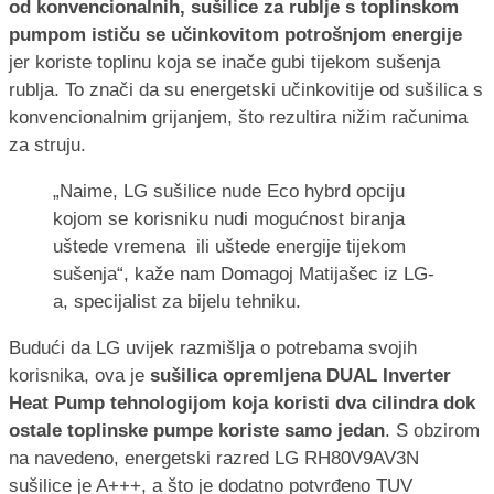
od konvencionalnih, sušilice za rublje s toplinskom
pumpom ističu se učinkovitom potrošnjom energije
jer koriste toplinu koja se inače gubi tijekom sušenja
rublja. To znači da su energetski učinkovitije od sušilica s
konvencionalnim grijanjem, što rezultira nižim računima
za struju.
„Naime, LG sušilice nude Eco hybrd opciju
kojom se korisniku nudi mogućnost biranja
uštede vremena ili uštede energije tijekom
sušenja“, kaže nam Domagoj Matijašec iz LG-
a, specijalist za bijelu tehniku.
Budući da LG uvijek razmišlja o potrebama svojih
korisnika, ova je
sušilica opremljena DUAL Inverter
Heat Pump tehnologijom koja koristi dva cilindra dok
ostale toplinske pumpe koriste samo jedan
. S obzirom
na navedeno, energetski razred LG RH80V9AV3N
sušilice je A+++, a što je dodatno potvrđeno TUV