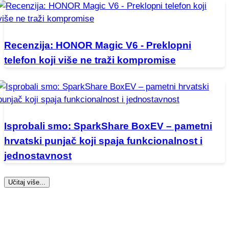
Recenzija: HONOR Magic V6 - Preklopni
telefon koji više ne traži kompromise
Isprobali smo: SparkShare BoxEV – pametni
hrvatski punjač koji spaja funkcionalnost i
jednostavnost
Učitaj više...