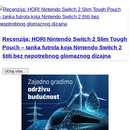
Recenzija: HORI Nintendo Switch 2 Slim Tough
Pouch – tanka futrola koja Nintendo Switch 2
štiti bez nepotrebnog glomaznog dizajna
Učitaj više...