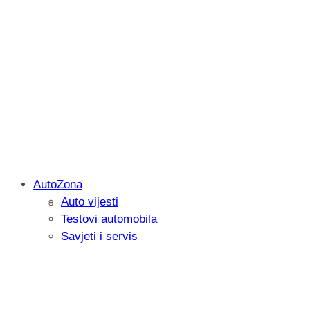
AutoZona
Auto vijesti
Savjetujemo: Što učiniti kada vaš iPad 
Testovi automobila
Savjeti i servis