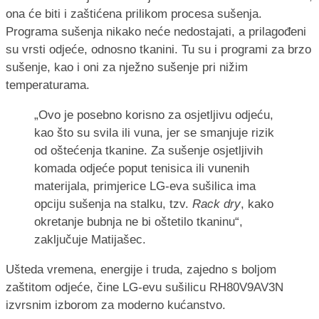
ona će biti i zaštićena prilikom procesa sušenja.
Programa sušenja nikako neće nedostajati, a prilagođeni
su vrsti odjeće, odnosno tkanini. Tu su i programi za brzo
sušenje, kao i oni za nježno sušenje pri nižim
temperaturama.
„Ovo je posebno korisno za osjetljivu odjeću,
kao što su svila ili vuna, jer se smanjuje rizik
od oštećenja tkanine. Za sušenje osjetljivih
komada odjeće poput tenisica ili vunenih
materijala, primjerice LG-eva sušilica ima
opciju sušenja na stalku, tzv.
Rack dry
, kako
okretanje bubnja ne bi oštetilo tkaninu“,
zaključuje Matijašec.
Ušteda vremena, energije i truda, zajedno s boljom
zaštitom odjeće, čine LG-evu sušilicu RH80V9AV3N
izvrsnim izborom za moderno kućanstvo.