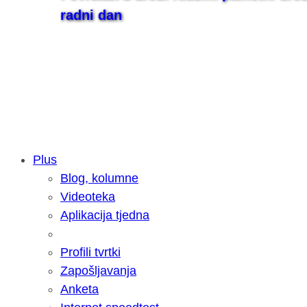
radni dan
Plus
Blog, kolumne
Samsung otkrio kako je nastajala nov
Videoteka
razvoja donijelo tanje i izdržljivije p
Aplikacija tjedna
Profili tvrtki
Zapošljavanja
Anketa