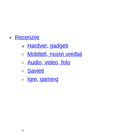
Recenzije
Hardver, gadgeti
Intervju: Goran Jović, fotograf - Hrva
Mobiteli, nosivi uređaji
Audio, video, foto
Savjeti
Igre, gaming
Pitamo vas: Koliko često koristite AI 