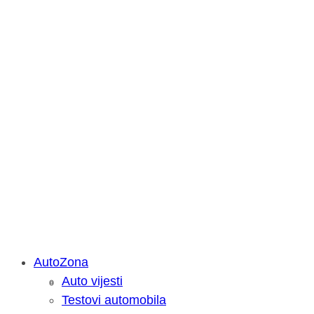
AutoZona
Auto vijesti
Savjetujemo: Što učiniti kada vaš iPa
Testovi automobila