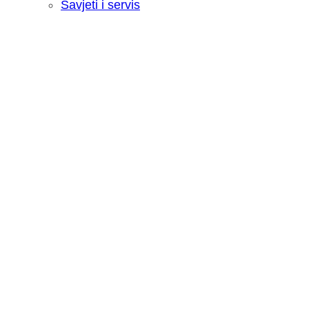
Savjeti i servis
Recenzija: HONOR Magic V6 - Preklopn