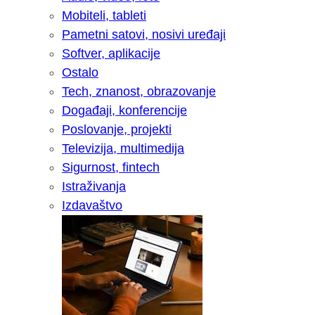
Mobiteli, tableti
Pametni satovi, nosivi uređaji
Softver, aplikacije
Ostalo
Tech, znanost, obrazovanje
Događaji, konferencije
Poslovanje, projekti
Televizija, multimedija
Sigurnost, fintech
Istraživanja
Izdavaštvo