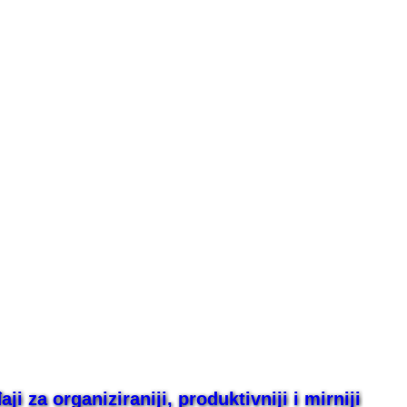
i za organiziraniji, produktivniji i mirniji