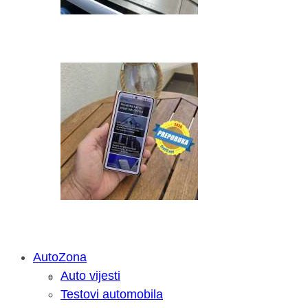
AutoZona
Auto vijesti
Savjetujemo: Što učiniti kada vaš iPa
Testovi automobila