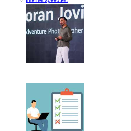
Internet speedtest
Microsoft predstavio Project Percepti