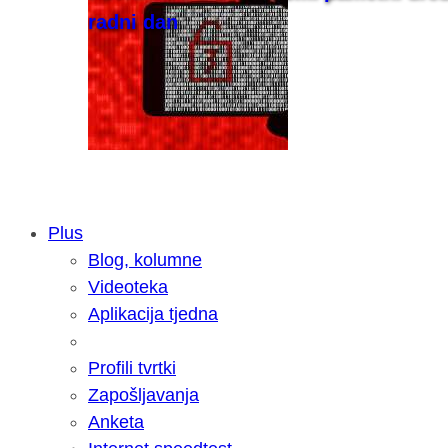
radni dan
Plus
Blog, kolumne
Samsung otkrio kako je nastajala nov
Videoteka
razvoja donijelo tanje i izdržljivije p
Aplikacija tjedna
Profili tvrtki
Zapošljavanja
Anketa