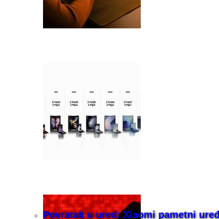
Povratak u ured: Xiaomi pametni uređaj