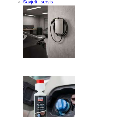
Savjeti i servis
Recenzija: HONOR Magic V6 - Preklopn