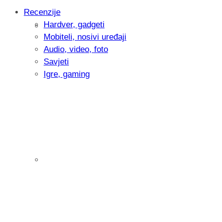
Recenzije
Hardver, gadgeti
Intervju: Goran Jović, fotograf - Hrvatsk
Mobiteli, nosivi uređaji
Audio, video, foto
Savjeti
Igre, gaming
Pitamo vas: Koliko često koristite AI al