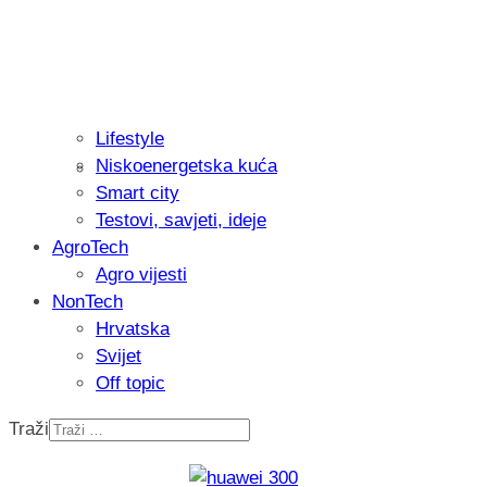
Lifestyle
Niskoenergetska kuća
Isprobali smo: Thermostar Avantgarde 
Smart city
Testovi, savjeti, ideje
AgroTech
Agro vijesti
NonTech
Hrvatska
Svijet
Off topic
Traži
Recenzija: Einhell Professional CP-EP 