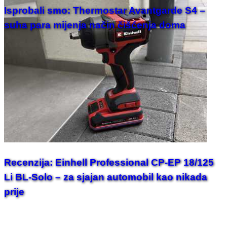
Isprobali smo: Thermostar Avantgarde S4 –
suha para mijenja način čišćenja doma
Recenzija: Einhell Professional CP-EP 18/125
Li BL-Solo – za sjajan automobil kao nikada
prije