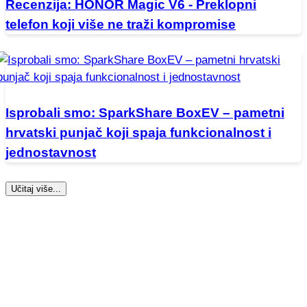
Recenzija: HONOR Magic V6 - Preklopni
telefon koji više ne traži kompromise
Isprobali smo: SparkShare BoxEV – pametni
hrvatski punjač koji spaja funkcionalnost i
jednostavnost
Učitaj više...