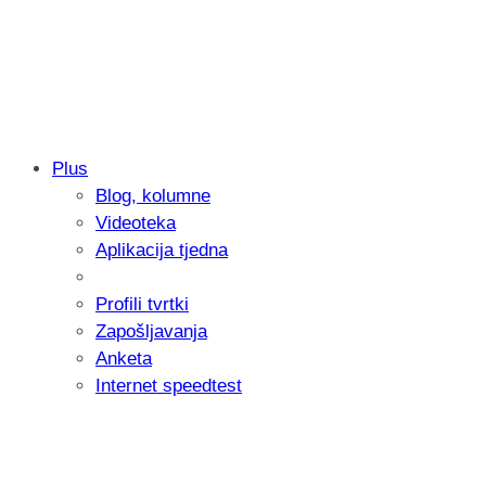
Plus
Blog, kolumne
Samsung otkrio kako je nastajala nova 
Videoteka
donijelo tanje i izdržljivije preklopne ur
Aplikacija tjedna
Profili tvrtki
Zapošljavanja
Anketa
Internet speedtest