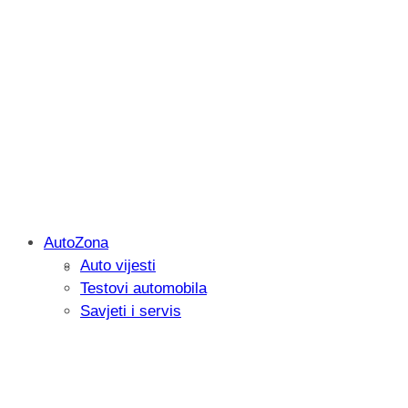
AutoZona
Auto vijesti
Savjetujemo: Što učiniti kada vaš iPad 
Testovi automobila
Savjeti i servis