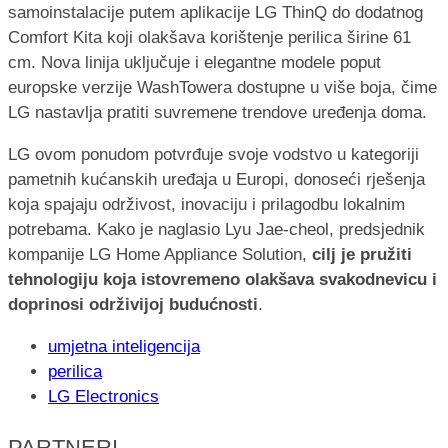
samoinstalacije putem aplikacije LG ThinQ do dodatnog
Comfort Kita koji olakšava korištenje perilica širine 61
cm. Nova linija uključuje i elegantne modele poput
europske verzije WashTowera dostupne u više boja, čime
LG nastavlja pratiti suvremene trendove uređenja doma.
LG ovom ponudom potvrđuje svoje vodstvo u kategoriji
pametnih kućanskih uređaja u Europi, donoseći rješenja
koja spajaju održivost, inovaciju i prilagodbu lokalnim
potrebama. Kako je naglasio Lyu Jae-cheol, predsjednik
kompanije LG Home Appliance Solution,
cilj je pružiti
tehnologiju koja istovremeno olakšava svakodnevicu i
doprinosi održivijoj budućnosti
.
umjetna inteligencija
perilica
LG Electronics
PARTNERI