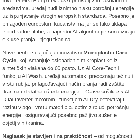
Inverter HeatPump i ekološki prihvatljivim rashladnim
sredstvima, uređaj nudi iznimno nisku potrošnju energije
uz ispunjavanje strogih europskih standarda. Posebno je
prilagođen europskim kućanstvima jer se lako uklapa
ispod radne plohe, a napredni AI algoritmi personaliziraju
cikluse pranja i njegu tkanina.
Nove perilice uključuju i inovativni
Microplastic Care
Cycle
, koji smanjuje oslobađanje mikroplastike iz
sintetičkih vlakana do 60 posto. Uz AI Core-Tech i
funkciju AI Wash, uređaji automatski prepoznaju težinu i
vrstu rublja, prilagođavajući način pranja radi zaštite
tkanina i dodatne uštede energije. LG-ove sušilice s AI
Dual Inverter motorom i funkcijom AI Dry detektiraju
razinu vlage i vrstu materijala, optimizirajući potrošnju
energije i osiguravajući posebno pažljivo sušenje
osjetljivih tkanina.
Naglasak je stavljen i na praktičnost
– od mogućnosti