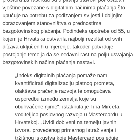
vještine povezane s digitalnim načinima plaćanja što
upućuje na potrebu za podizanjem svijesti i daljnjim
obrazovanjem stanovništva o prednostima
bezgotovinskog plaćanja. Podindeks upotrebe od 55, u
kojem je Hrvatska ostvarila najbolji rezultat od svih
država uključenih u mjerenje, također potvrđuje
postojanje temelja da se nedavni rast na polju usvajanja
bezgotovinskih načina plaćanja nastavi.
„Indeks digitalnih plaćanja pomaže nam
kvantificirati digitalizaciju platnog prometa,
olakšava praćenje razvoja te omogućava
usporedbu između zemalja koje su
obuhvaćene njime“, istaknula je Tina Mirčeta,
voditeljica poslovnog razvoja u Mastercardu u
Hrvatskoj. „Uvidi dobiveni na temelju javnih
izvora, provedenog primarnog istraživanja i
tržišnog iskustva koje Mastercard posjeduje