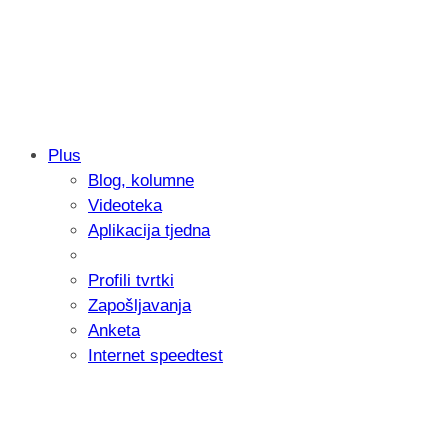
Plus
Blog, kolumne
Samsung otkrio kako je nastajala nova 
Videoteka
donijelo tanje i izdržljivije preklopne ur
Aplikacija tjedna
Profili tvrtki
Zapošljavanja
Anketa
Internet speedtest