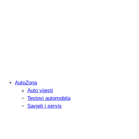
AutoZona
Auto vijesti
Savjetujemo: Što učiniti kada vaš iPad 
Testovi automobila
Savjeti i servis