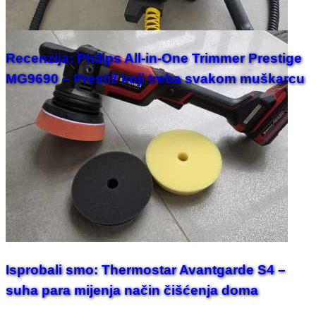
Recenzija: Philips All-in-One Trimmer Prestige
MG9690 – Prestiž koji treba svakom muškarcu
Isprobali smo: Thermostar Avantgarde S4 –
suha para mijenja način čišćenja doma