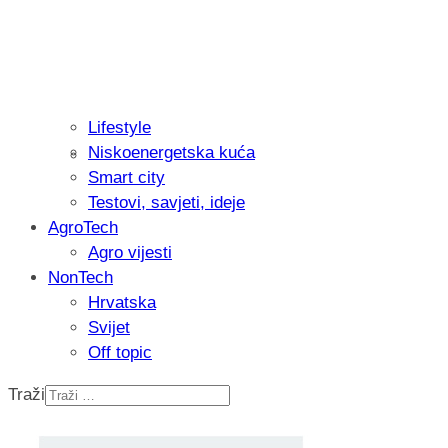
Lifestyle
Niskoenergetska kuća
Recenzija: Philips All-in-One Trimmer 
Smart city
muškarcu
Testovi, savjeti, ideje
AgroTech
Agro vijesti
NonTech
Hrvatska
Svijet
Off topic
Traži
Isprobali smo: Thermostar Avantgarde 