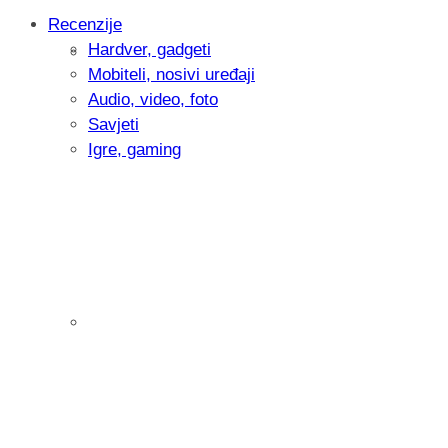
Recenzije
Hardver, gadgeti
Intervju: Goran Jović, fotograf - Hrvatsk
Mobiteli, nosivi uređaji
Audio, video, foto
Savjeti
Igre, gaming
Pitamo vas: Koliko često koristite AI al