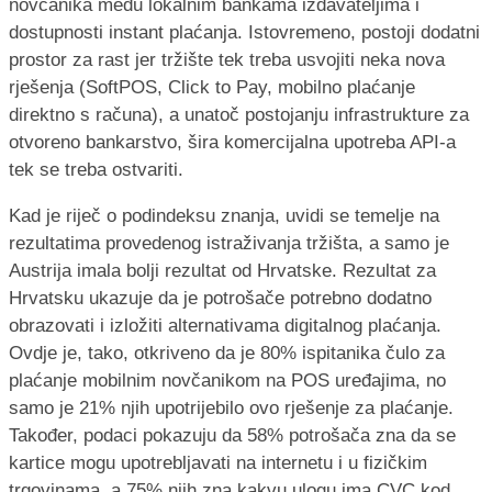
novčanika među lokalnim bankama izdavateljima i
dostupnosti instant plaćanja. Istovremeno, postoji dodatni
prostor za rast jer tržište tek treba usvojiti neka nova
rješenja (SoftPOS, Click to Pay, mobilno plaćanje
direktno s računa), a unatoč postojanju infrastrukture za
otvoreno bankarstvo, šira komercijalna upotreba API-a
tek se treba ostvariti.
Kad je riječ o podindeksu znanja, uvidi se temelje na
rezultatima provedenog istraživanja tržišta, a samo je
Austrija imala bolji rezultat od Hrvatske. Rezultat za
Hrvatsku ukazuje da je potrošače potrebno dodatno
obrazovati i izložiti alternativama digitalnog plaćanja.
Ovdje je, tako, otkriveno da je 80% ispitanika čulo za
plaćanje mobilnim novčanikom na POS uređajima, no
samo je 21% njih upotrijebilo ovo rješenje za plaćanje.
Također, podaci pokazuju da 58% potrošača zna da se
kartice mogu upotrebljavati na internetu i u fizičkim
trgovinama, a 75% njih zna kakvu ulogu ima CVC kod.