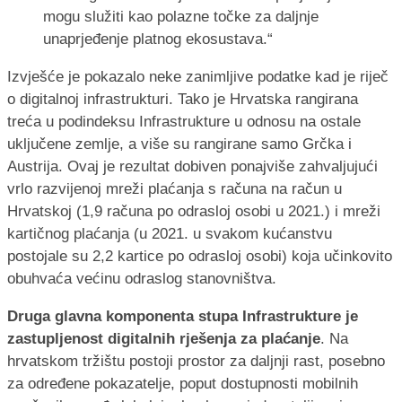
mogu služiti kao polazne točke za daljnje
unaprjeđenje platnog ekosustava.“
Izvješće je pokazalo neke zanimljive podatke kad je riječ
o digitalnoj infrastrukturi. Tako je Hrvatska rangirana
treća u podindeksu Infrastrukture u odnosu na ostale
uključene zemlje, a više su rangirane samo Grčka i
Austrija. Ovaj je rezultat dobiven ponajviše zahvaljujući
vrlo razvijenoj mreži plaćanja s računa na račun u
Hrvatskoj (1,9 računa po odrasloj osobi u 2021.) i mreži
kartičnog plaćanja (u 2021. u svakom kućanstvu
postojale su 2,2 kartice po odrasloj osobi) koja učinkovito
obuhvaća većinu odraslog stanovništva.
Druga glavna komponenta stupa Infrastrukture je
zastupljenost digitalnih rješenja za plaćanje
. Na
hrvatskom tržištu postoji prostor za daljnji rast, posebno
za određene pokazatelje, poput dostupnosti mobilnih