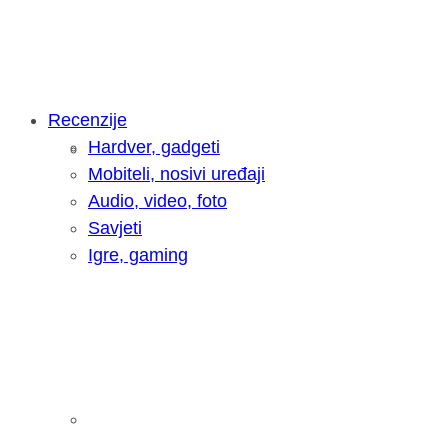
Recenzije
Hardver, gadgeti
Intervju: Goran Jović, fotograf - Hrva
Mobiteli, nosivi uređaji
Audio, video, foto
Savjeti
Igre, gaming
Pitamo vas: Koliko često koristite AI 