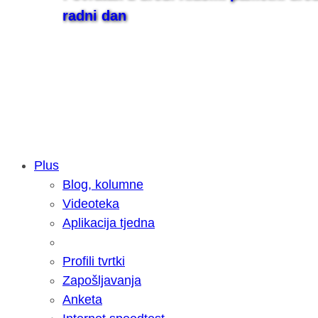
radni dan
Plus
Blog, kolumne
Samsung otkrio kako je nastajala nov
Videoteka
razvoja donijelo tanje i izdržljivije p
Aplikacija tjedna
Profili tvrtki
Zapošljavanja
Anketa