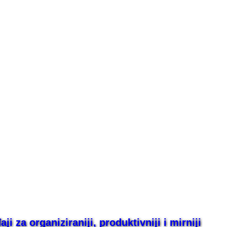
i za organiziraniji, produktivniji i mirniji