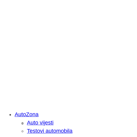
AutoZona
Auto vijesti
Savjetujemo: Što učiniti kada vaš iPa
Testovi automobila