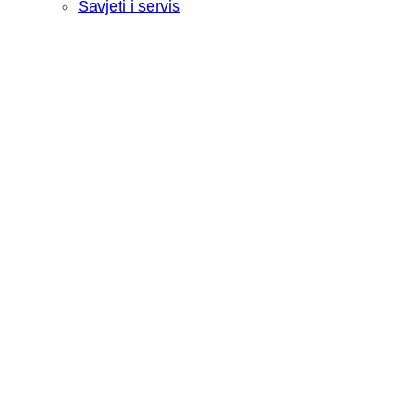
Savjeti i servis
Recenzija: HONOR Magic V6 - Preklopn