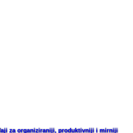
i za organiziraniji, produktivniji i mirniji