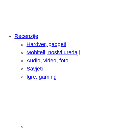
Recenzije
Hardver, gadgeti
Intervju: Goran Jović, fotograf - Hrva
Mobiteli, nosivi uređaji
Audio, video, foto
Savjeti
Igre, gaming
Pitamo vas: Koliko često koristite AI 