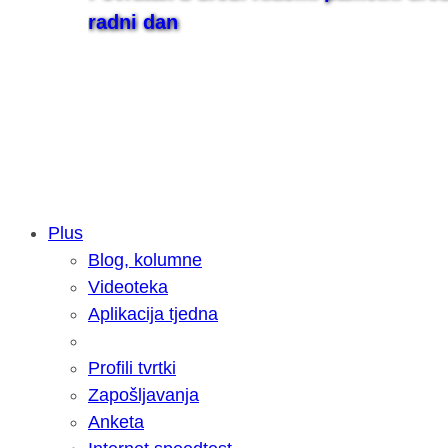
radni dan
Plus
Blog, kolumne
Samsung otkrio kako je nastajala nov
Videoteka
razvoja donijelo tanje i izdržljivije p
Aplikacija tjedna
Profili tvrtki
Zapošljavanja
Anketa