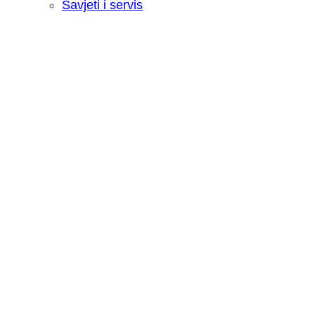
Savjeti i servis
Recenzija: HONOR Magic V6 - Preklopn