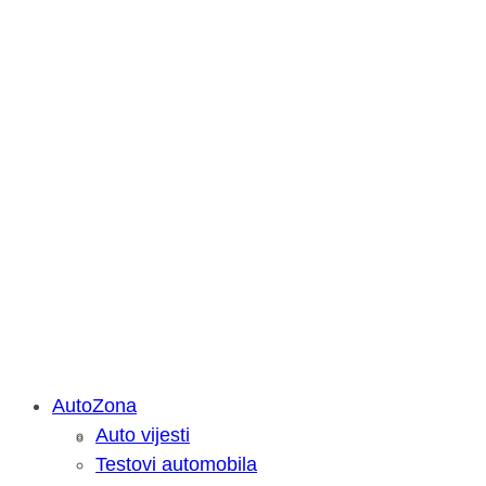
AutoZona
Auto vijesti
Savjetujemo: Što učiniti kada vaš iPa
Testovi automobila