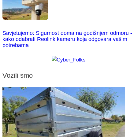
Savjetujemo: Sigurnost doma na godišnjem odmoru -
kako odabrati Reolink kameru koja odgovara vašim
potrebama
Vozili smo