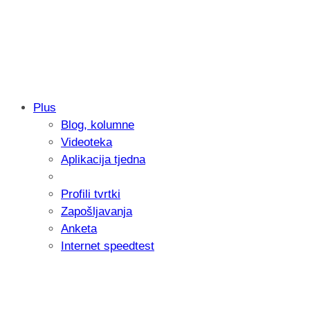
Plus
Blog, kolumne
Samsung otkrio kako je nastajala nova 
Videoteka
donijelo tanje i izdržljivije preklopne ur
Aplikacija tjedna
Profili tvrtki
Zapošljavanja
Anketa
Internet speedtest