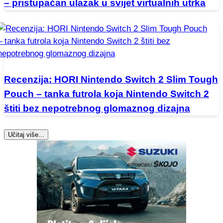
– pristupačan ulazak u svijet virtualnih utrka
Recenzija: HORI Nintendo Switch 2 Slim Tough
Pouch – tanka futrola koja Nintendo Switch 2
štiti bez nepotrebnog glomaznog dizajna
Učitaj više...