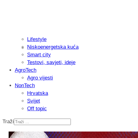
Lifestyle
Niskoenergetska kuća
Recenzija: Philips All-in-One Trimmer 
Smart city
muškarcu
Testovi, savjeti, ideje
AgroTech
Agro vijesti
NonTech
Hrvatska
Svijet
Off topic
Traži
Isprobali smo: Thermostar Avantgarde 