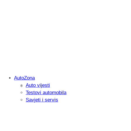
AutoZona
Auto vijesti
Savjetujemo: Što učiniti kada vaš iPad 
Testovi automobila
Savjeti i servis