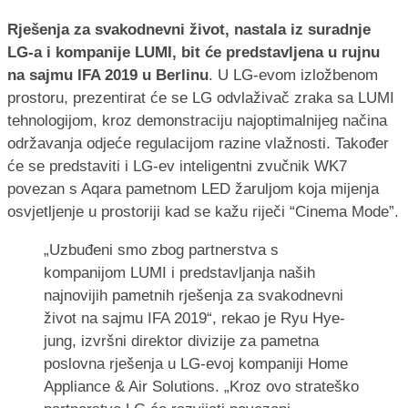
Rješenja za svakodnevni život, nastala iz suradnje
LG-a i kompanije LUMI, bit će predstavljena u rujnu
na sajmu IFA 2019 u Berlinu
. U LG-evom izložbenom
prostoru, prezentirat će se LG odvlaživač zraka sa LUMI
tehnologijom, kroz demonstraciju najoptimalnijeg načina
održavanja odjeće regulacijom razine vlažnosti. Također
će se predstaviti i LG-ev inteligentni zvučnik WK7
povezan s Aqara pametnom LED žaruljom koja mijenja
osvjetljenje u prostoriji kad se kažu riječi “Cinema Mode”.
„Uzbuđeni smo zbog partnerstva s
kompanijom LUMI i predstavljanja naših
najnovijih pametnih rješenja za svakodnevni
život na sajmu IFA 2019“, rekao je Ryu Hye-
jung, izvršni direktor divizije za pametna
poslovna rješenja u LG-evoj kompaniji Home
Appliance & Air Solutions. „Kroz ovo strateško