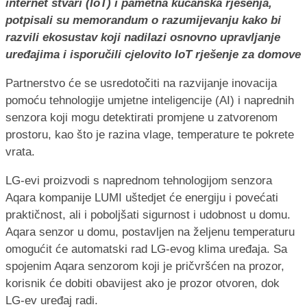
internet stvari (IoT) i pametna kućanska rješenja,
potpisali su memorandum o razumijevanju kako bi
razvili ekosustav koji nadilazi osnovno upravljanje
uređajima i isporučili cjelovito IoT rješenje za domove
Partnerstvo će se usredotočiti na razvijanje inovacija
pomoću tehnologije umjetne inteligencije (AI) i naprednih
senzora koji mogu detektirati promjene u zatvorenom
prostoru, kao što je razina vlage, temperature te pokrete
vrata.
LG-evi proizvodi s naprednom tehnologijom senzora
Aqara kompanije LUMI uštedjet će energiju i povećati
praktičnost, ali i poboljšati sigurnost i udobnost u domu.
Aqara senzor u domu, postavljen na željenu temperaturu
omogućit će automatski rad LG-evog klima uređaja. Sa
spojenim Aqara senzorom koji je pričvršćen na prozor,
korisnik će dobiti obavijest ako je prozor otvoren, dok
LG-ev uređaj radi.