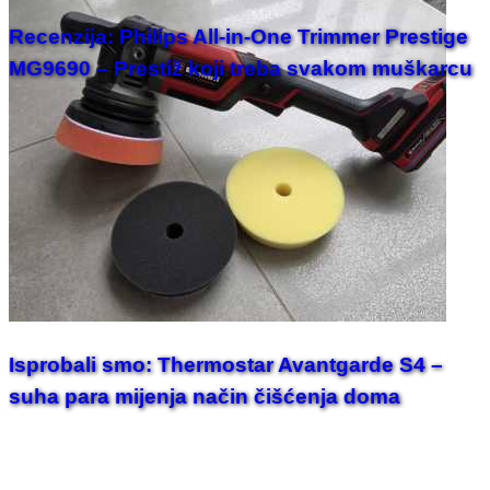
Recenzija: Philips All-in-One Trimmer Prestige
MG9690 – Prestiž koji treba svakom muškarcu
Isprobali smo: Thermostar Avantgarde S4 –
suha para mijenja način čišćenja doma