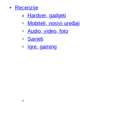
Recenzije
Hardver, gadgeti
Intervju: Goran Jović, fotograf - Hrvatsk
Mobiteli, nosivi uređaji
Audio, video, foto
Savjeti
Igre, gaming
Pitamo vas: Koliko često koristite AI al