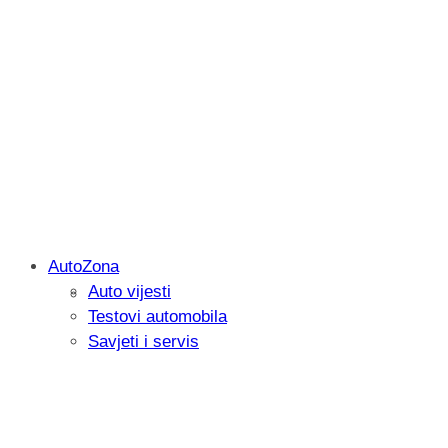
AutoZona
Auto vijesti
Savjetujemo: Što učiniti kada vaš iPad 
Testovi automobila
Savjeti i servis