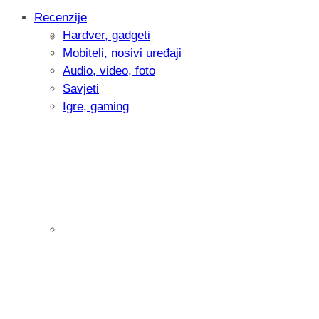
Recenzije
Hardver, gadgeti
Intervju: Goran Jović, fotograf - Hrvatsk
Mobiteli, nosivi uređaji
Audio, video, foto
Savjeti
Igre, gaming
Pitamo vas: Koliko često koristite AI al