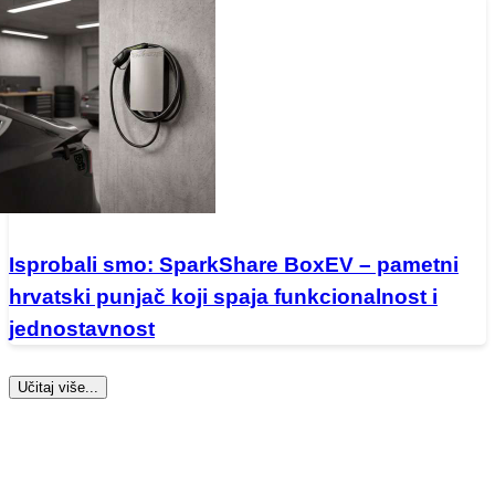
Isprobali smo: SparkShare BoxEV – pametni
hrvatski punjač koji spaja funkcionalnost i
jednostavnost
Učitaj više...