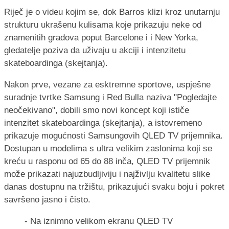
Riječ je o videu kojim se, dok Barros klizi kroz unutarnju
strukturu ukrašenu kulisama koje prikazuju neke od
znamenitih gradova poput Barcelone i i New Yorka,
gledatelje poziva da uživaju u akciji i intenzitetu
skateboardinga (skejtanja).
Nakon prve, vezane za esktremne sportove, uspješne
suradnje tvrtke Samsung i Red Bulla naziva "Pogledajte
neočekivano", dobili smo novi koncept koji ističe
intenzitet skateboardinga (skejtanja), a istovremeno
prikazuje mogućnosti Samsungovih QLED TV prijemnika.
Dostupan u modelima s ultra velikim zaslonima koji se
kreću u rasponu od 65 do 88 inča, QLED TV prijemnik
može prikazati najuzbudljiviju i najživlju kvalitetu slike
danas dostupnu na tržištu, prikazujući svaku boju i pokret
savršeno jasno i čisto.
- Na iznimno velikom ekranu QLED TV