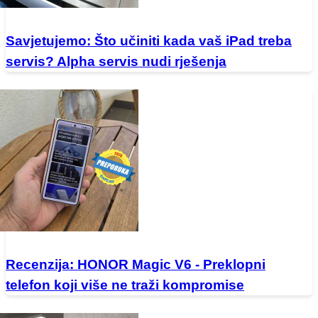
Savjetujemo: Što učiniti kada vaš iPad treba
servis? Alpha servis nudi rješenja
Recenzija: HONOR Magic V6 - Preklopni
telefon koji više ne traži kompromise