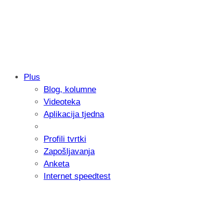
Plus
Blog, kolumne
Samsung otkrio kako je nastajala nova 
Videoteka
donijelo tanje i izdržljivije preklopne ur
Aplikacija tjedna
Profili tvrtki
Zapošljavanja
Anketa
Internet speedtest