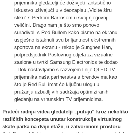
prijemnika gledatelji će doživjeti fantastično
iskustvo uživajući u videozapisu „Vidite širu
sliku“ s Pedrom Barrosom u svoj njegovoj
veličini. Drago nam je što smo ponovo
surađivali s Red Bullom kako bismo na ekranu
uspješno istaknuli svu briljantnost ekstremnih
sportova na ekranu - rekao je Sunghee Han,
potpredsjednik Poslovnog odjela za vizualne
zaslone u tvrtki Samsung Electronics te dodao
- Dok nastavljamo s razvojem linije QLED TV
prijemnika naša partnerstva s brendovima kao
što je Red Bull imat će ključnu ulogu u
pružanju uzbudljivih sadržaja optimiziranih
gledanju na vrhunskim TV prijemnicima.
Prateći radnju videa gledatelji „putuju“ kroz nekoliko
različitih koncepata unutar konstrukcije virtualnog
skate parka na dvije etaže, u zatvorenom prostoru
.