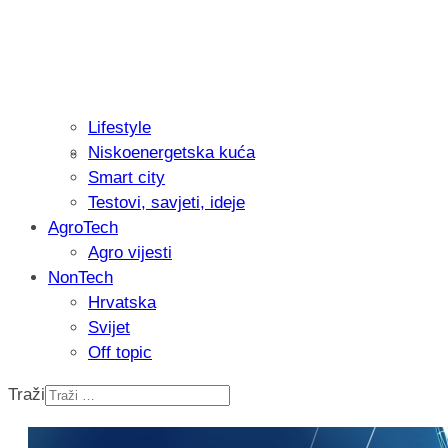
Lifestyle
Niskoenergetska kuća
Isprobali smo: Thermostar Avantgarde 
Smart city
Testovi, savjeti, ideje
AgroTech
Agro vijesti
NonTech
Hrvatska
Svijet
Off topic
Traži
Recenzija: Einhell Professional CP-EP 