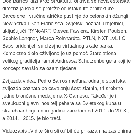
Dok Barros klizi kroz strukturu, otkriva se nova estetska
dimenzija koja se proteže od istaknute arhitekture
Barcelone i vrućine afričke pustinje do betonskih džungli
New Yorka i San Francisca. Svjetski poznati umjetnici,
uključujući RYNoART, Stevea Fawlera, Kirsten Poulsen,
Sophie Langner, Marca Reinhardta, PTLN, NXT LVL i C-
Bass pridonijeli su dizajnu virtualnog skate parka.
Kompletno djelo oživljeno je uz pomoć Starelationa i
velikog graditelja rampi Andreasa Schutzenbergera koji je
koncept završio za osam tjedana.
Zvijezda videa, Pedro Barros međunarodna je sportska
zvijezda poznata po osvajanju šest zlatnih, tri srebrne i
jedne brončane medalje na X-Gamesu. Također je i
sveukupni glavni nositelj pehara sa Svjetskog kupa u
skateboardingu četiri godine zaredom od 2010. do 2013.,
a 2014. i 2015. je bio treći.
Videozapis „Vidite širu sliku' bit će prikazan na zaslonima