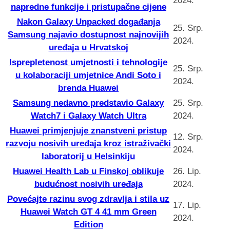
2024.
napredne funkcije i pristupačne cijene
Nakon Galaxy Unpacked događanja
25. Srp.
Samsung najavio dostupnost najnovijih
2024.
uređaja u Hrvatskoj
Isprepletenost umjetnosti i tehnologije
25. Srp.
u kolaboraciji umjetnice Andi Soto i
2024.
brenda Huawei
Samsung nedavno predstavio Galaxy
25. Srp.
Watch7 i Galaxy Watch Ultra
2024.
Huawei primjenjuje znanstveni pristup
12. Srp.
razvoju nosivih uređaja kroz istraživački
2024.
laboratorij u Helsinkiju
Huawei Health Lab u Finskoj oblikuje
26. Lip.
budućnost nosivih uređaja
2024.
Povećajte razinu svog zdravlja i stila uz
17. Lip.
Huawei Watch GT 4 41 mm Green
2024.
Edition