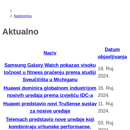
Naslovnica
Aktualno
Datum
Naziv
objavljivanja
Samsung Galaxy Watch pokazao visoku
19. Ruj.
točnost u fitness praćenju prema studiji
2024.
Sveučilišta u Michiganu
Huawei dominira globalnom industrijom
16. Ruj.
nosivih uređaja prema izvješću IDC-a
2024.
Huawei predstavio novi TruSense sustav
11. Ruj.
za nosive uređaje
2024.
Telemach predstavio nove uređaje koji
03. Ruj.
kombiniraju vrhunske performanse,