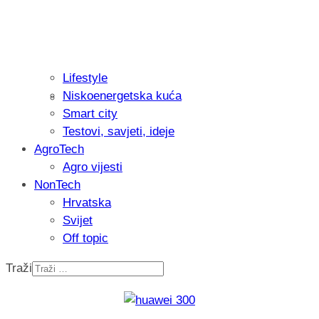
Lifestyle
Niskoenergetska kuća
Isprobali smo: Thermostar Avantgarde 
Smart city
Testovi, savjeti, ideje
AgroTech
Agro vijesti
NonTech
Hrvatska
Svijet
Off topic
Traži
Recenzija: Einhell Professional CP-EP 
nikada prije