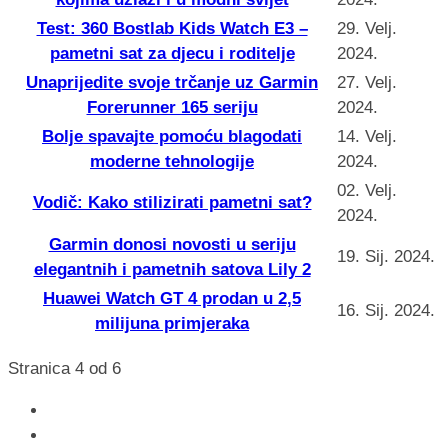
Test: 360 Bostlab Kids Watch E3 –
29. Velj.
pametni sat za djecu i roditelje
2024.
Unaprijedite svoje trčanje uz Garmin
27. Velj.
Forerunner 165 seriju
2024.
Bolje spavajte pomoću blagodati
14. Velj.
moderne tehnologije
2024.
02. Velj.
Vodič: Kako stilizirati pametni sat?
2024.
Garmin donosi novosti u seriju
19. Sij. 2024.
elegantnih i pametnih satova Lily 2
Huawei Watch GT 4 prodan u 2,5
16. Sij. 2024.
milijuna primjeraka
Stranica 4 od 6