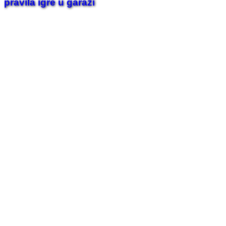
pravila igre u garaži