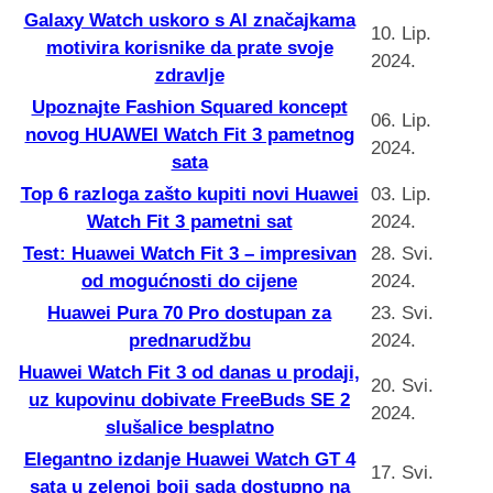
Galaxy Watch uskoro s AI značajkama
10. Lip.
motivira korisnike da prate svoje
2024.
zdravlje
Upoznajte Fashion Squared koncept
06. Lip.
novog HUAWEI Watch Fit 3 pametnog
2024.
sata
Top 6 razloga zašto kupiti novi Huawei
03. Lip.
Watch Fit 3 pametni sat
2024.
Test: Huawei Watch Fit 3 – impresivan
28. Svi.
od mogućnosti do cijene
2024.
Huawei Pura 70 Pro dostupan za
23. Svi.
prednarudžbu
2024.
Huawei Watch Fit 3 od danas u prodaji,
20. Svi.
uz kupovinu dobivate FreeBuds SE 2
2024.
slušalice besplatno
Elegantno izdanje Huawei Watch GT 4
17. Svi.
sata u zelenoj boji sada dostupno na