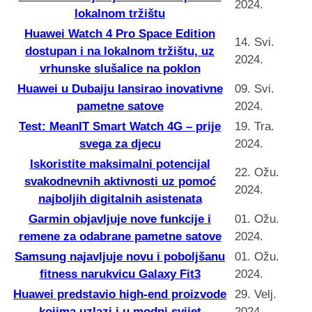
2024.
lokalnom tržištu
Huawei Watch 4 Pro Space Edition
14. Svi.
dostupan i na lokalnom tržištu, uz
2024.
vrhunske slušalice na poklon
Huawei u Dubaiju lansirao inovativne
09. Svi.
pametne satove
2024.
Test: MeanIT Smart Watch 4G – prije
19. Tra.
svega za djecu
2024.
Iskoristite maksimalni potencijal
22. Ožu.
svakodnevnih aktivnosti uz pomoć
2024.
najboljih digitalnih asistenata
Garmin objavljuje nove funkcije i
01. Ožu.
remene za odabrane pametne satove
2024.
Samsung najavljuje novu i poboljšanu
01. Ožu.
fitness narukvicu Galaxy Fit3
2024.
Huawei predstavio high-end proizvode
29. Velj.
kojima uzlazi i u modni svijet
2024.