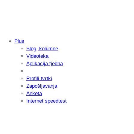
Plus
Blog, kolumne
Samsung otkrio kako je nastajala nova 
Videoteka
donijelo tanje i izdržljivije preklopne ur
Aplikacija tjedna
Profili tvrtki
Zapošljavanja
Anketa
Internet speedtest
Microsoft predstavio Project Perception