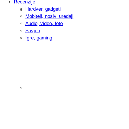
Recenzije
Hardver, gadgeti
Intervju: Goran Jović, fotograf - Hrvatsk
Mobiteli, nosivi uređaji
Audio, video, foto
Savjeti
Igre, gaming
Pitamo vas: Koliko često koristite AI al