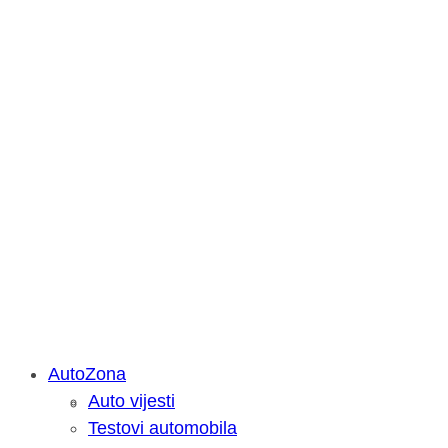
AutoZona
Auto vijesti
Savjetujemo: Što učiniti kada vaš iPa
Testovi automobila