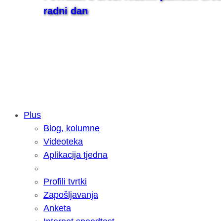
radni dan
Plus
Blog, kolumne
Samsung otkrio kako je nastajala nov
Videoteka
razvoja donijelo tanje i izdržljivije p
Aplikacija tjedna
Profili tvrtki
Zapošljavanja
Anketa