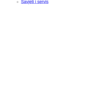
Savjeti i servis
Recenzija: HONOR Magic V6 - Preklopn