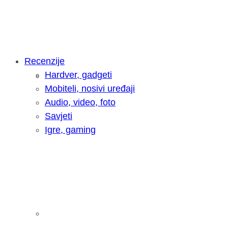
Recenzije
Hardver, gadgeti
Intervju: Goran Jović, fotograf - Hrva
Mobiteli, nosivi uređaji
Audio, video, foto
Savjeti
Igre, gaming
Pitamo vas: Koliko često koristite AI 