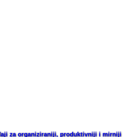
i za organiziraniji, produktivniji i mirniji