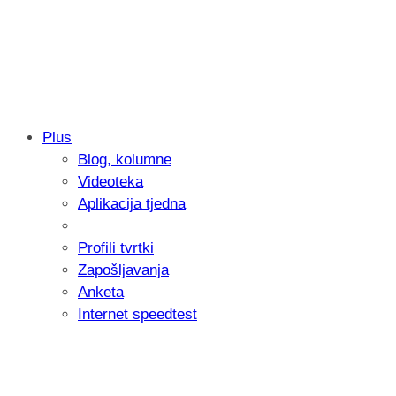
Plus
Blog, kolumne
Samsung otkrio kako je nastajala nova 
Videoteka
donijelo tanje i izdržljivije preklopne ur
Aplikacija tjedna
Profili tvrtki
Zapošljavanja
Anketa
Internet speedtest