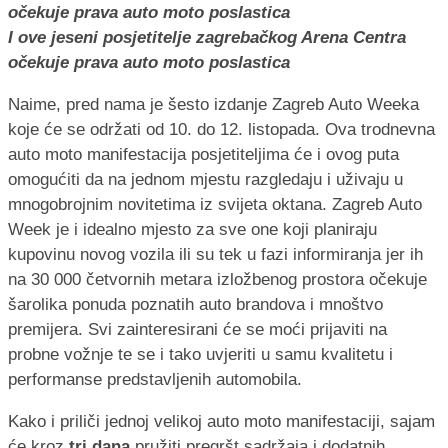
I ove jeseni posjetitelje zagrebačkog Arena Centra
očekuje prava auto moto poslastica
Naime, pred nama je šesto izdanje Zagreb Auto Weeka
koje će se održati od 10. do 12. listopada. Ova trodnevna
auto moto manifestacija posjetiteljima će i ovog puta
omogućiti da na jednom mjestu razgledaju i uživaju u
mnogobrojnim novitetima iz svijeta oktana. Zagreb Auto
Week je i idealno mjesto za sve one koji planiraju
kupovinu novog vozila ili su tek u fazi informiranja jer ih
na 30 000 četvornih metara izložbenog prostora očekuje
šarolika ponuda poznatih auto brandova i mnoštvo
premijera. Svi zainteresirani će se moći prijaviti na
probne vožnje te se i tako uvjeriti u samu kvalitetu i
performanse predstavljenih automobila.
Kako i priliči jednoj velikoj auto moto manifestaciji, sajam
će kroz
tri dana
pružiti pregršt sadržaja i dodatnih