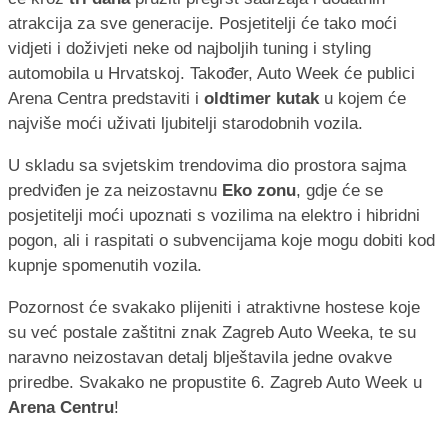
atrakcija za sve generacije. Posjetitelji će tako moći
vidjeti i doživjeti neke od najboljih tuning i styling
automobila u Hrvatskoj. Također, Auto Week će publici
Arena Centra predstaviti i
oldtimer kutak
u kojem će
najviše moći uživati ljubitelji starodobnih vozila.
U skladu sa svjetskim trendovima dio prostora sajma
predviđen je za neizostavnu
Eko zonu
, gdje će se
posjetitelji moći upoznati s vozilima na elektro i hibridni
pogon, ali i raspitati o subvencijama koje mogu dobiti kod
kupnje spomenutih vozila.
Pozornost će svakako plijeniti i atraktivne hostese koje
su već postale zaštitni znak Zagreb Auto Weeka, te su
naravno neizostavan detalj blještavila jedne ovakve
priredbe. Svakako ne propustite 6. Zagreb Auto Week u
Arena Centru
!