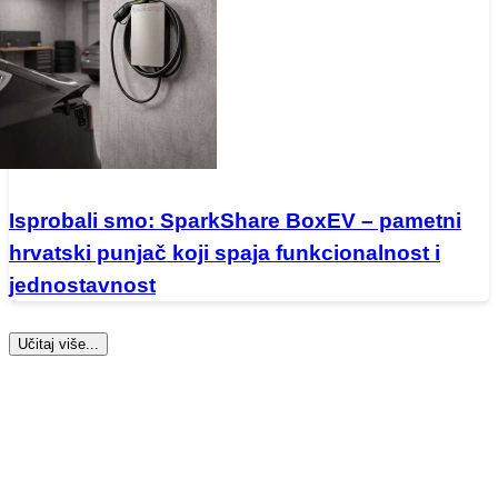
Isprobali smo: SparkShare BoxEV – pametni
hrvatski punjač koji spaja funkcionalnost i
jednostavnost
Učitaj više...