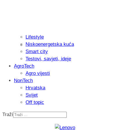
Lifestyle
Niskoenergetska kuća
Isprobali smo: Thermostar Avantgarde 
Smart city
Testovi, savjeti, ideje
AgroTech
Agro vijesti
NonTech
Hrvatska
Svijet
Off topic
Traži
Recenzija: Einhell Professional CP-EP 