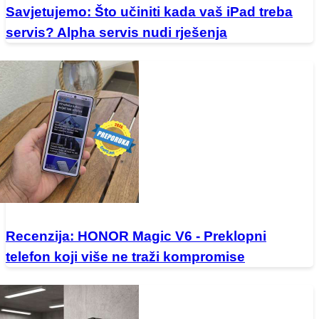
Savjetujemo: Što učiniti kada vaš iPad treba
servis? Alpha servis nudi rješenja
Recenzija: HONOR Magic V6 - Preklopni
telefon koji više ne traži kompromise