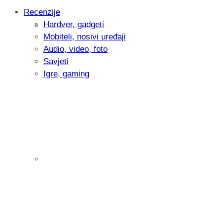
Recenzije
Hardver, gadgeti
Intervju: Goran Jović, fotograf - Hrvatsk
Mobiteli, nosivi uređaji
Audio, video, foto
Savjeti
Igre, gaming
Pitamo vas: Koliko često koristite AI al