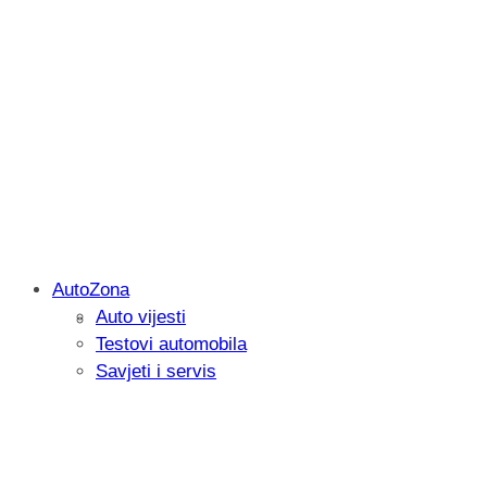
AutoZona
Auto vijesti
Savjetujemo: Što učiniti kada vaš iPad 
Testovi automobila
Savjeti i servis