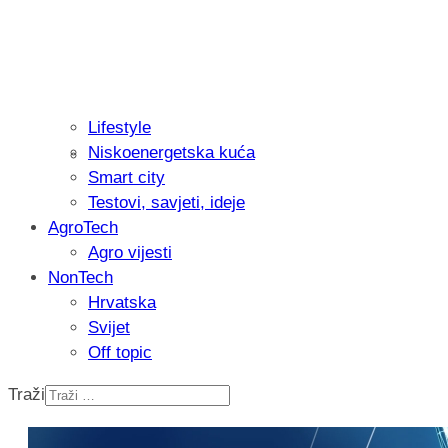
Lifestyle
Niskoenergetska kuća
Recenzija: Philips All-in-One Trimmer 
Smart city
muškarcu
Testovi, savjeti, ideje
AgroTech
Agro vijesti
NonTech
Hrvatska
Svijet
Off topic
Traži
Isprobali smo: Thermostar Avantgarde 