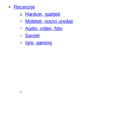
Recenzije
Hardver, gadgeti
Intervju: Goran Jović, fotograf - Hrvatsk
Mobiteli, nosivi uređaji
Audio, video, foto
Savjeti
Igre, gaming
Pitamo vas: Koliko često koristite AI al