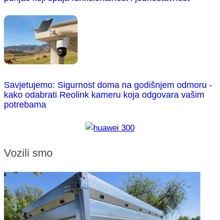
Savjetujemo: Sigurnost doma na godišnjem odmoru -
kako odabrati Reolink kameru koja odgovara vašim
potrebama
Vozili smo