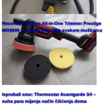
Recenzija: Philips All-in-One Trimmer Prestige
MG9690 – Prestiž koji treba svakom muškarcu
Isprobali smo: Thermostar Avantgarde S4 –
suha para mijenja način čišćenja doma