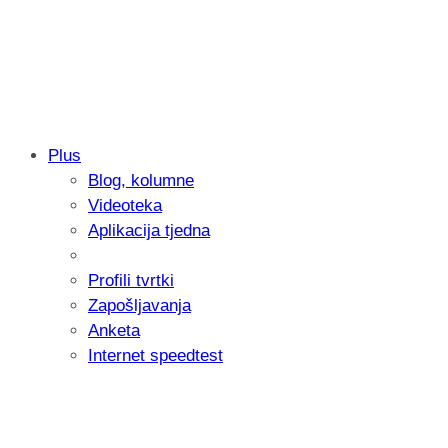
Plus
Blog, kolumne
Samsung otkrio kako je nastajala nova 
Videoteka
donijelo tanje i izdržljivije preklopne ur
Aplikacija tjedna
Profili tvrtki
Zapošljavanja
Anketa
Internet speedtest