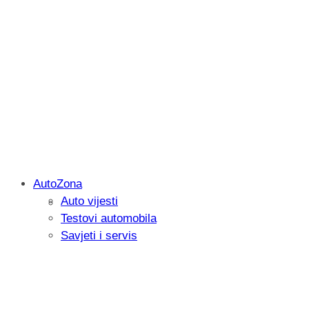
AutoZona
Auto vijesti
Savjetujemo: Što učiniti kada vaš iPad 
Testovi automobila
Savjeti i servis