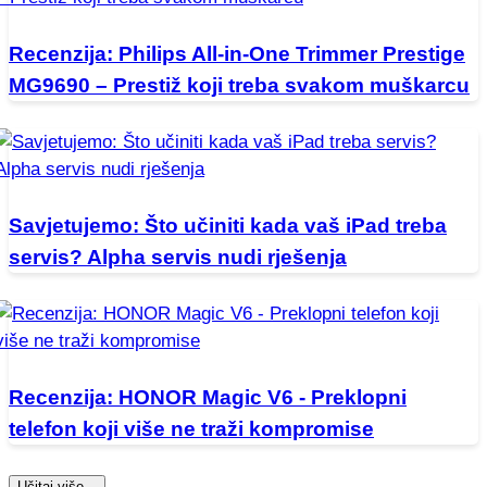
Recenzija: Philips All-in-One Trimmer Prestige
MG9690 – Prestiž koji treba svakom muškarcu
Savjetujemo: Što učiniti kada vaš iPad treba
servis? Alpha servis nudi rješenja
Recenzija: HONOR Magic V6 - Preklopni
telefon koji više ne traži kompromise
Učitaj više...