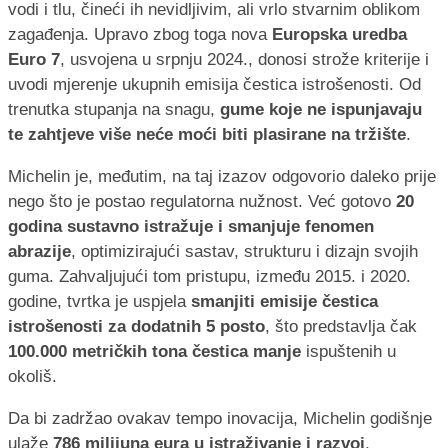
vodi i tlu, čineći ih nevidljivim, ali vrlo stvarnim oblikom
zagađenja. Upravo zbog toga nova
Europska uredba
Euro 7
, usvojena u srpnju 2024., donosi strože kriterije i
uvodi mjerenje ukupnih emisija čestica istrošenosti. Od
trenutka stupanja na snagu,
gume koje ne ispunjavaju
te zahtjeve više neće moći biti plasirane na tržište
.
Michelin je, međutim, na taj izazov odgovorio daleko prije
nego što je postao regulatorna nužnost. Već gotovo
20
godina sustavno istražuje i smanjuje fenomen
abrazije
, optimizirajući sastav, strukturu i dizajn svojih
guma. Zahvaljujući tom pristupu, između 2015. i 2020.
godine, tvrtka je uspjela
smanjiti emisije čestica
istrošenosti za dodatnih 5 posto
, što predstavlja čak
100.000 metričkih tona čestica manje
ispuštenih u
okoliš.
Da bi zadržao ovakav tempo inovacija, Michelin godišnje
ulaže
786 milijuna eura u istraživanje i razvoj
,