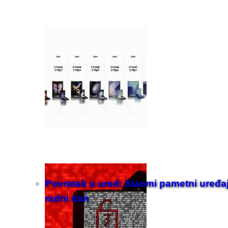
Povratak u ured: Xiaomi pametni uređaji z
radni dan