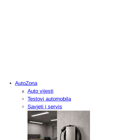
AutoZona
Auto vijesti
Savjetujemo: Što učiniti kada vaš iPad 
Testovi automobila
Savjeti i servis