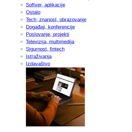
Softver, aplikacije
Ostalo
Tech, znanost, obrazovanje
Događaji, konferencije
Poslovanje, projekti
Televizija, multimedija
Sigurnost, fintech
Istraživanja
Izdavaštvo