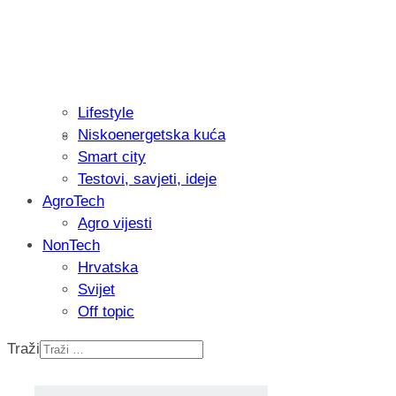
Lifestyle
Niskoenergetska kuća
Isprobali smo: Thermostar Avantgarde 
Smart city
Testovi, savjeti, ideje
AgroTech
Agro vijesti
NonTech
Hrvatska
Svijet
Off topic
Traži
Recenzija: Einhell Professional CP-EP 