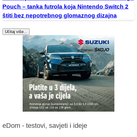
Pouch – tanka futrola koja Nintendo Switch 2
štiti bez nepotrebnog glomaznog dizajna
Učitaj više...
eDom - testovi, savjeti i ideje