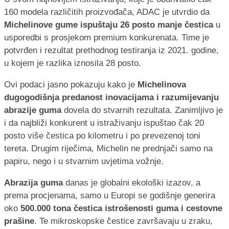
160 modela različitih proizvođača, ADAC je utvrdio da
Michelinove gume ispuštaju 26 posto manje čestica
u
usporedbi s prosjekom premium konkurenata. Time je
potvrđen i rezultat prethodnog testiranja iz 2021. godine,
u kojem je razlika iznosila 28 posto.
Ovi podaci jasno pokazuju kako je
Michelinova
dugogodišnja predanost inovacijama i razumijevanju
abrazije guma
dovela do stvarnih rezultata. Zanimljivo je
i da najbliži konkurent u istraživanju ispuštao čak 20
posto više čestica po kilometru i po prevezenoj toni
tereta. Drugim riječima, Michelin ne prednjači samo na
papiru, nego i u stvarnim uvjetima vožnje.
Abrazija guma
danas je globalni ekološki izazov, a
prema procjenama, samo u Europi se godišnje generira
oko
500.000 tona čestica istrošenosti guma i cestovne
prašine
. Te mikroskopske čestice završavaju u zraku,