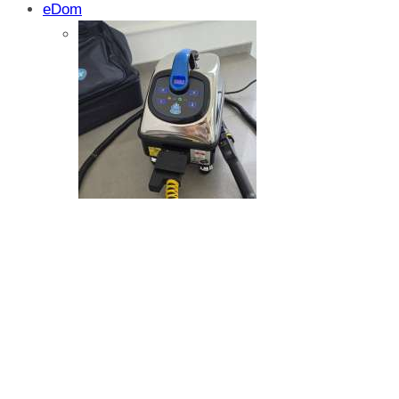
eDom
Isprobali smo: SparkShare BoxEV – pam
funkcionalnost i jednostavnost
Zašto dolazi do kristalizacije AdBlue su