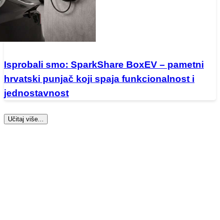
Isprobali smo: SparkShare BoxEV – pametni
hrvatski punjač koji spaja funkcionalnost i
jednostavnost
Učitaj više...