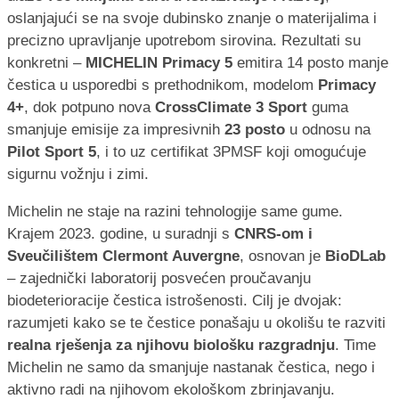
oslanjajući se na svoje dubinsko znanje o materijalima i
precizno upravljanje upotrebom sirovina. Rezultati su
konkretni –
MICHELIN Primacy 5
emitira 14 posto manje
čestica u usporedbi s prethodnikom, modelom
Primacy
4+
, dok potpuno nova
CrossClimate 3 Sport
guma
smanjuje emisije za impresivnih
23 posto
u odnosu na
Pilot Sport 5
, i to uz certifikat 3PMSF koji omogućuje
sigurnu vožnju i zimi.
Michelin ne staje na razini tehnologije same gume.
Krajem 2023. godine, u suradnji s
CNRS-om i
Sveučilištem Clermont Auvergne
, osnovan je
BioDLab
– zajednički laboratorij posvećen proučavanju
biodeterioracije čestica istrošenosti. Cilj je dvojak:
razumjeti kako se te čestice ponašaju u okolišu te razviti
realna rješenja za njihovu biološku razgradnju
. Time
Michelin ne samo da smanjuje nastanak čestica, nego i
aktivno radi na njihovom ekološkom zbrinjavanju.