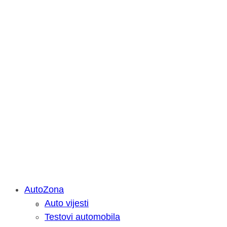
AutoZona
Auto vijesti
Savjetujemo: Što učiniti kada vaš iPa
Testovi automobila