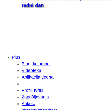
radni dan
Plus
Blog, kolumne
Samsung otkrio kako je nastajala nov
Videoteka
razvoja donijelo tanje i izdržljivije p
Aplikacija tjedna
Profili tvrtki
Zapošljavanja
Anketa