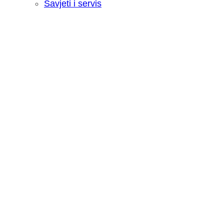
Savjeti i servis
Recenzija: HONOR Magic V6 - Preklopn