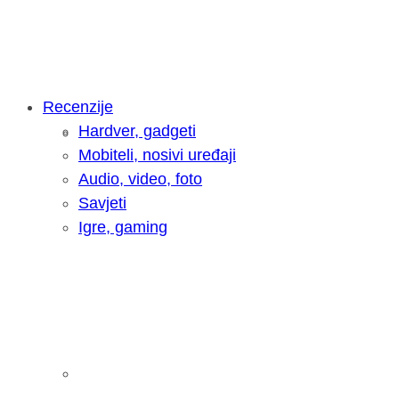
Recenzije
Hardver, gadgeti
Intervju: Goran Jović, fotograf - Hrva
Mobiteli, nosivi uređaji
Audio, video, foto
Savjeti
Igre, gaming
Pitamo vas: Koliko često koristite AI 