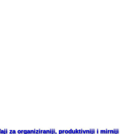
i za organiziraniji, produktivniji i mirniji