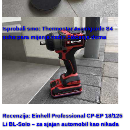
Isprobali smo: Thermostar Avantgarde S4 –
suha para mijenja način čišćenja doma
Recenzija: Einhell Professional CP-EP 18/125
Li BL-Solo – za sjajan automobil kao nikada