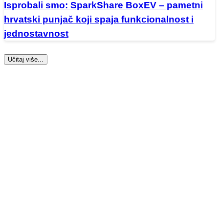
Isprobali smo: SparkShare BoxEV – pametni
hrvatski punjač koji spaja funkcionalnost i
jednostavnost
Učitaj više...