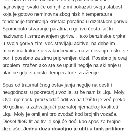
najnovijeg, svaki će od njih zimi pokazati svoju slabost
koja je gotovo neminovna zbog niskih temperatura i
tendencije formiranja kristala parafina u dizelskom gorivu.
Spomenuto stvaranje parafina u gorivu često laički
nazivamo i „smrzavanjem goriva“. Iako benzinske crpke
u svoja goriva zimi već stavljaju aditive, na debelim
minusima kakvi su svakodnevnica na zimovanju teško se
bori i posebno za zimu pripremljen dizel. Posebno je ovaj
problem izražen ako ste se uputili negdje na skijanje u
planine gdje su niske temperature izraženije.
Spas od traumatičnog ostavljanja negdje na cesti i
neugodnosti u pokretanju vozila, stiže nam iz Liqui Moly.
Ovaj njemački proizvođač aditiva na tržištu je već preko
50 godina, a zahvaljujući poznatoj njemačkoj kvaliteti
Liqui Moly je omiljeni proizvođač kod brojnih vozača.
Diesel fließ-fit aditiv je koji će doći kao spas za brojne
dizelaše.
Jednu dozu dovoljno je uliti u tank prilikom