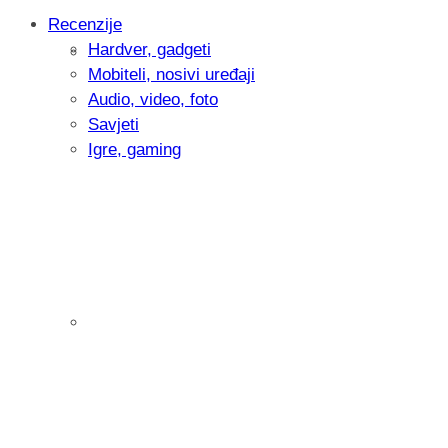
Recenzije
Hardver, gadgeti
Intervju: Goran Jović, fotograf - Hrvatsk
Mobiteli, nosivi uređaji
Audio, video, foto
Savjeti
Igre, gaming
Pitamo vas: Koliko često koristite AI al