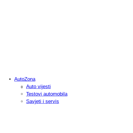
AutoZona
Auto vijesti
Savjetujemo: Što učiniti kada vaš iPad 
Testovi automobila
Savjeti i servis