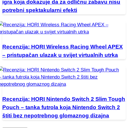
igra koja dokazuje da za odličnu zabavu nisu
potrebni spektakularni efekti
Recenzija: HORI Wireless Racing Wheel APEX
– pristupačan ulazak u svijet virtualnih utrka
Recenzija: HORI Nintendo Switch 2 Slim Tough
Pouch – tanka futrola koja Nintendo Switch 2
štiti bez nepotrebnog glomaznog dizajna