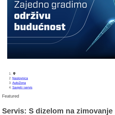
nikada prije
Naslovnica
AutoZona
Savjeti i servis
Featured
Servis: S dizelom na zimovanje