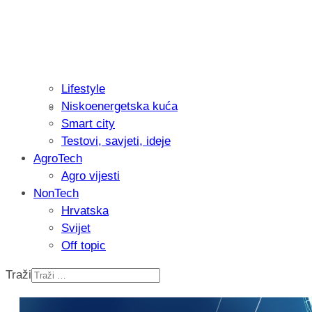
Lifestyle
Niskoenergetska kuća
Isprobali smo: Thermostar Avantgarde 
Smart city
Testovi, savjeti, ideje
AgroTech
Agro vijesti
NonTech
Hrvatska
Svijet
Off topic
Traži
Recenzija: Einhell Professional CP-EP 