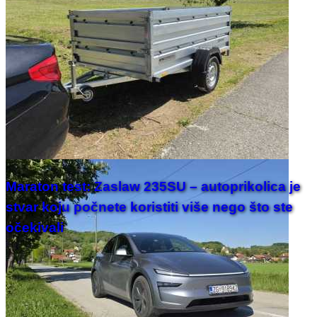
Maraton test: Zaslaw 235SU – autoprikolica je
stvar koju počnete koristiti više nego što ste
očekivali