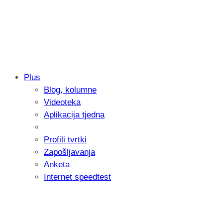
Plus
Blog, kolumne
Samsung otkrio kako je nastajala nova 
Videoteka
donijelo tanje i izdržljivije preklopne ur
Aplikacija tjedna
Profili tvrtki
Zapošljavanja
Anketa
Internet speedtest