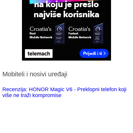
Mobiteli i nosivi uređaji
Recenzija: HONOR Magic V6 - Preklopni telefon koji
više ne traži kompromise