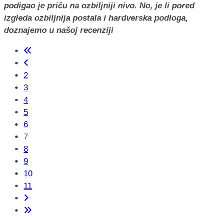
podigao je priču na ozbiljniji nivo. No, je li pored
izgleda ozbiljnija postala i hardverska podloga,
doznajemo u našoj recenziji
2
3
4
5
6
7
8
9
10
11