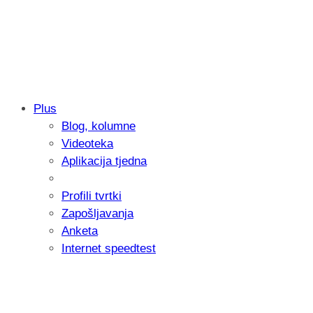
Plus
Blog, kolumne
Samsung otkrio kako je nastajala nova 
Videoteka
donijelo tanje i izdržljivije preklopne ur
Aplikacija tjedna
Profili tvrtki
Zapošljavanja
Anketa
Internet speedtest