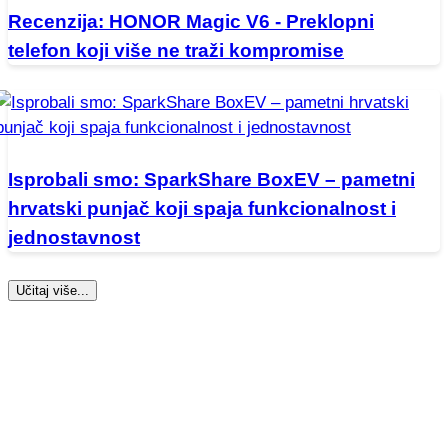
Recenzija: HONOR Magic V6 - Preklopni
telefon koji više ne traži kompromise
Isprobali smo: SparkShare BoxEV – pametni
hrvatski punjač koji spaja funkcionalnost i
jednostavnost
Učitaj više...