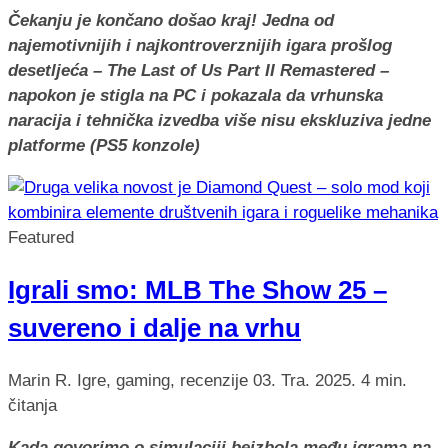
Čekanju je končano došao kraj! Jedna od
najemotivnijih i najkontroverznijih igara prošlog
desetljeća – The Last of Us Part II Remastered –
napokon je stigla na PC i pokazala da vrhunska
naracija i tehnička izvedba više nisu ekskluziva jedne
platforme (PS5 konzole)
Featured
Igrali smo: MLB The Show 25 –
suvereno i dalje na vrhu
Marin R.
Igre, gaming, recenzije
03. Tra. 2025.
4 min.
čitanja
Kada govorimo o simulaciji bejzbola među igrama na