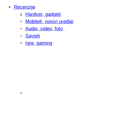
Recenzije
Hardver, gadgeti
Intervju: Goran Jović, fotograf - Hrvatsk
Mobiteli, nosivi uređaji
Audio, video, foto
Savjeti
Igre, gaming
Pitamo vas: Koliko često koristite AI al