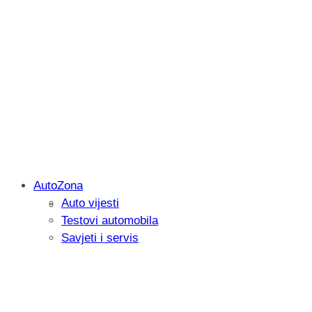
AutoZona
Auto vijesti
Savjetujemo: Što učiniti kada vaš iPad 
Testovi automobila
Savjeti i servis