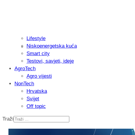
Lifestyle
Niskoenergetska kuća
Isprobali smo: Thermostar Avantgarde 
Smart city
Testovi, savjeti, ideje
AgroTech
Agro vijesti
NonTech
Hrvatska
Svijet
Off topic
Traži
Recenzija: Einhell Professional CP-EP 