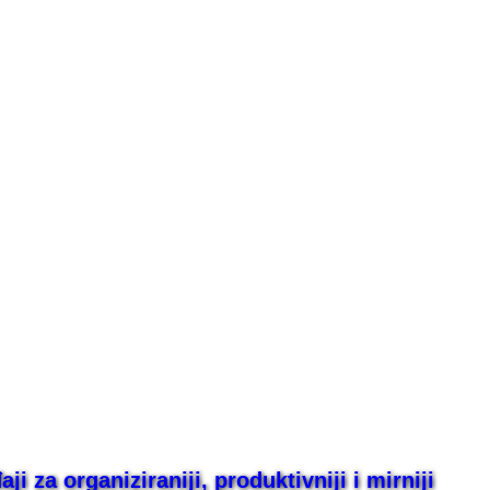
i za organiziraniji, produktivniji i mirniji