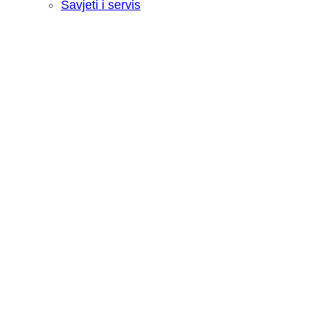
Savjeti i servis
Recenzija: HONOR Magic V6 - Preklopn