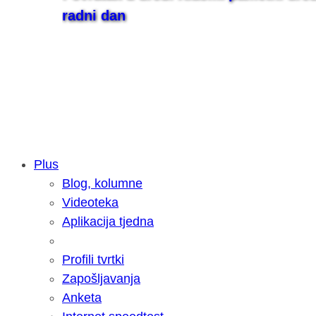
radni dan
Plus
Blog, kolumne
Samsung otkrio kako je nastajala nov
Videoteka
razvoja donijelo tanje i izdržljivije p
Aplikacija tjedna
Profili tvrtki
Zapošljavanja
Anketa