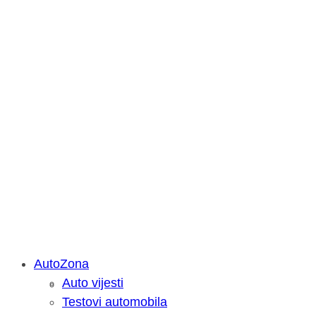
AutoZona
Auto vijesti
Savjetujemo: Što učiniti kada vaš iPa
Testovi automobila