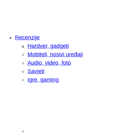
Recenzije
Hardver, gadgeti
Intervju: Goran Jović, fotograf - Hrva
Mobiteli, nosivi uređaji
Audio, video, foto
Savjeti
Igre, gaming
Pitamo vas: Koliko često koristite AI 