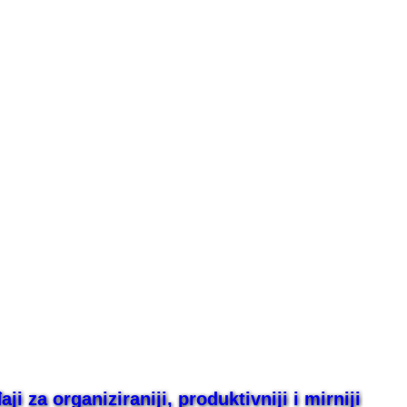
i za organiziraniji, produktivniji i mirniji