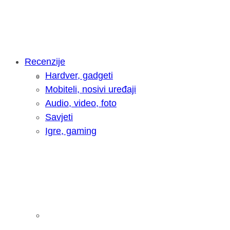
Recenzije
Hardver, gadgeti
Intervju: Goran Jović, fotograf - Hrva
Mobiteli, nosivi uređaji
Audio, video, foto
Savjeti
Igre, gaming
Pitamo vas: Koliko često koristite AI 