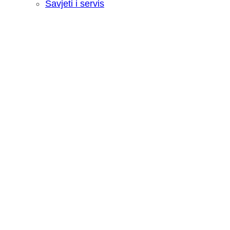
Savjeti i servis
Recenzija: HONOR Magic V6 - Preklopn