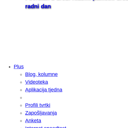
radni dan
Plus
Blog, kolumne
Samsung otkrio kako je nastajala nov
Videoteka
razvoja donijelo tanje i izdržljivije p
Aplikacija tjedna
Profili tvrtki
Zapošljavanja
Anketa