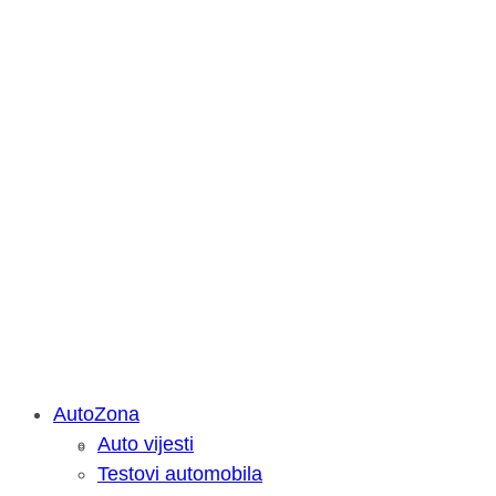
AutoZona
Auto vijesti
Savjetujemo: Što učiniti kada vaš iPa
Testovi automobila