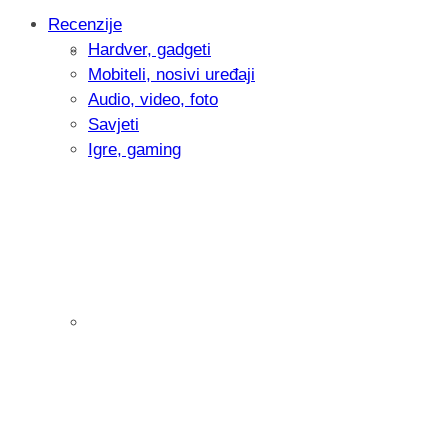
Recenzije
Hardver, gadgeti
Intervju: Goran Jović, fotograf - Hrvatsk
Mobiteli, nosivi uređaji
Audio, video, foto
Savjeti
Igre, gaming
Pitamo vas: Koliko često koristite AI al