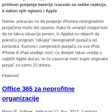
prilikom punjenja baterije izazvale su velike reakcije,
a nakon njih oglasio i Apple
Naime, pokazalo se da punjenje iPhonea neoriginalnim
punjačima može biti opasno. Kako bi umanjili mogućnost
da se takva situacija ponovi, iz Applea su objavili da
pokreću program "otkupa" neoriginalnih punjača od
korisnika. Korisnici zamjenskih punjača za sve iPod,
iPhone ili iPad uređaje moći će donijeti takav uređaj u
najbliži Apple dućan, te će zauzvrat moći kupiti originalni
punjač za samo 10 dolara.
Featured
Office 365 za neprofitne
organizacije
Marin R.
Softver, aplikacije
12. Ruj. 2013.
1 minuta