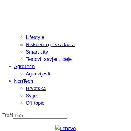
Lifestyle
Niskoenergetska kuća
Isprobali smo: Thermostar Avantgarde 
Smart city
Testovi, savjeti, ideje
AgroTech
Agro vijesti
NonTech
Hrvatska
Svijet
Off topic
Traži
Recenzija: Einhell Professional CP-EP 