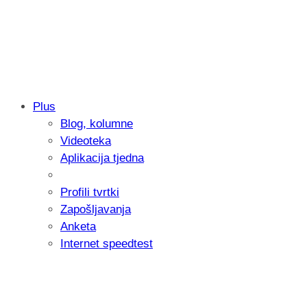
Plus
Blog, kolumne
Samsung otkrio kako je nastajala nova 
Videoteka
donijelo tanje i izdržljivije preklopne ur
Aplikacija tjedna
Profili tvrtki
Zapošljavanja
Anketa
Internet speedtest