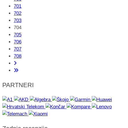
701
702
703
704
705
706
707
708
PARTNERI