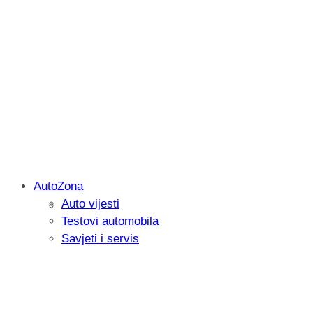
AutoZona
Auto vijesti
Savjetujemo: Što učiniti kada vaš iPad 
Testovi automobila
Savjeti i servis