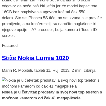
koliko će 'jeftin' biti iPhone 5C, a danas smo dobili
odgovor da neće baš biti jeftin jer će model kapaciteta
16GB bez potpisivanja ugovora koštati čak 550
dolara. Što se iPhonea 5S tiče, on se izvana nije previše
promijenio, a na konferenciji su naročito naglašene tri
njegove opcije – A7 procesor, bolja kamera i Touch ID
senzor.
Featured
Stiže Nokia Lumia 1020
Marin R.
Mobiteli, tableti
11. Ruj. 2013.
2 min. čitanja
Nokia je u četvrtak predstavila svoj novi top telefon s
moćnom kamerom od čak 41 megapiksela