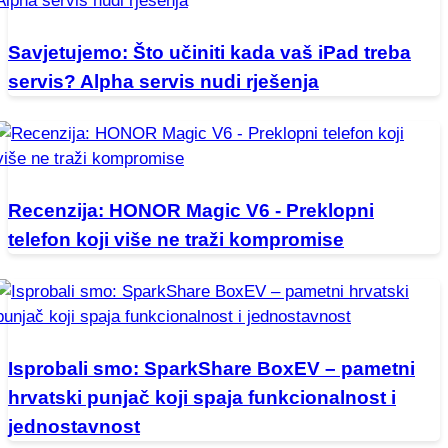
Savjetujemo: Što učiniti kada vaš iPad treba
servis? Alpha servis nudi rješenja
Recenzija: HONOR Magic V6 - Preklopni
telefon koji više ne traži kompromise
Isprobali smo: SparkShare BoxEV – pametni
hrvatski punjač koji spaja funkcionalnost i
jednostavnost