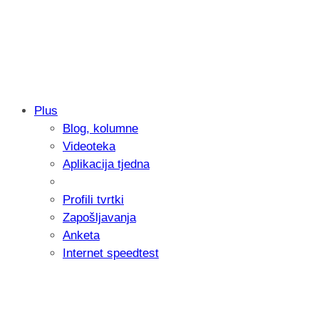
Plus
Blog, kolumne
Samsung otkrio kako je nastajala nova 
Videoteka
donijelo tanje i izdržljivije preklopne ur
Aplikacija tjedna
Profili tvrtki
Zapošljavanja
Anketa
Internet speedtest