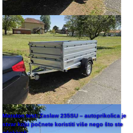
Maraton test: Zaslaw 235SU – autoprikolica je
stvar koju počnete koristiti više nego što ste
očekivali