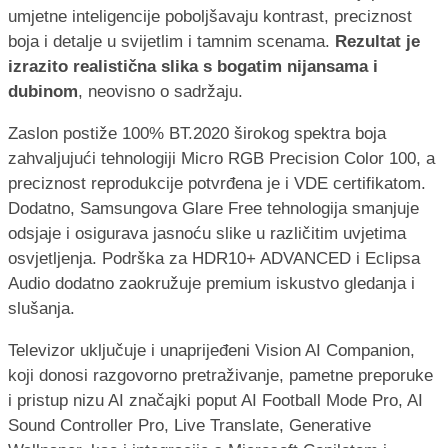
umjetne inteligencije poboljšavaju kontrast, preciznost
boja i detalje u svijetlim i tamnim scenama.
Rezultat je
izrazito realistična slika s bogatim nijansama i
dubinom
, neovisno o sadržaju.
Zaslon postiže 100% BT.2020 širokog spektra boja
zahvaljujući tehnologiji Micro RGB Precision Color 100, a
preciznost reprodukcije potvrđena je i VDE certifikatom.
Dodatno, Samsungova Glare Free tehnologija smanjuje
odsjaje i osigurava jasnoću slike u različitim uvjetima
osvjetljenja. Podrška za HDR10+ ADVANCED i Eclipsa
Audio dodatno zaokružuje premium iskustvo gledanja i
slušanja.
Televizor uključuje i unaprijeđeni Vision AI Companion,
koji donosi razgovorno pretraživanje, pametne preporuke
i pristup nizu AI značajki poput AI Football Mode Pro, AI
Sound Controller Pro, Live Translate, Generative