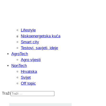
Lifestyle
Niskoenergetska kuća
Isprobali smo: Thermostar Avantgarde 
Smart city
Testovi, savjeti, ideje
AgroTech
Agro vijesti
NonTech
Hrvatska
Svijet
Off topic
Traži
Recenzija: Einhell Professional CP-EP 