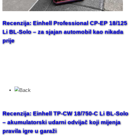
Recenzija: Einhell Professional CP-EP 18/125
Li BL-Solo – za sjajan automobil kao nikada
prije
Recenzija: Einhell TP-CW 18/750-C Li BL-Solo
– akumulatorski udarni odvijač koji mijenja
pravila igre u garaži