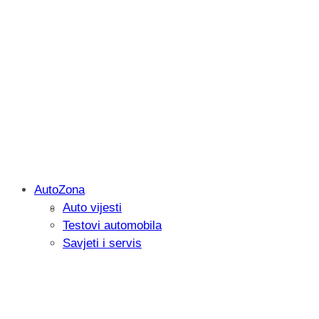
AutoZona
Auto vijesti
Savjetujemo: Što učiniti kada vaš iPad 
Testovi automobila
Savjeti i servis