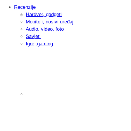
Recenzije
Hardver, gadgeti
Intervju: Goran Jović, fotograf - Hrvatsk
Mobiteli, nosivi uređaji
Audio, video, foto
Savjeti
Igre, gaming
Pitamo vas: Koliko često koristite AI al