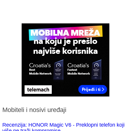
Mobiteli i nosivi uređaji
Recenzija: HONOR Magic V6 - Preklopni telefon koji
više ne traži kompromise