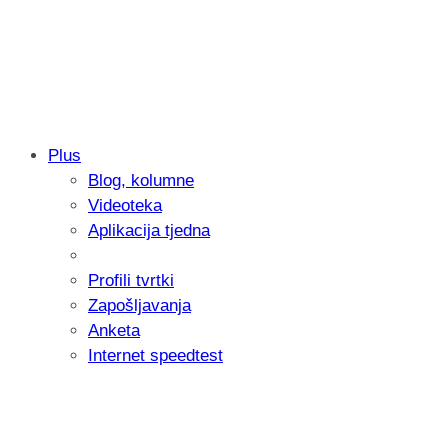
Plus
Blog, kolumne
Samsung otkrio kako je nastajala nova 
Videoteka
donijelo tanje i izdržljivije preklopne ur
Aplikacija tjedna
Profili tvrtki
Zapošljavanja
Anketa
Internet speedtest