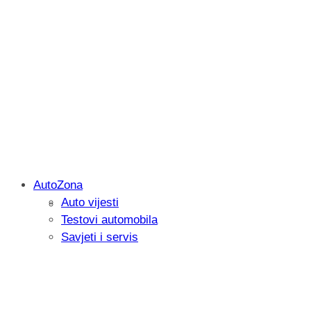
AutoZona
Auto vijesti
Savjetujemo: Što učiniti kada vaš iPad 
Testovi automobila
Savjeti i servis