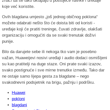
znači da se lako uklapaju u postojeće navike i uređaje
koje već koristite.
Ovih blagdana umjesto „još jednog običnog poklona“
možete odabrati nešto što će doista biti od koristi -
uređaje koji će pratiti treninge, čuvati zdravlje, olakšati
organizaciju i omogućiti da se svaki trenutak doživi
punije.
Bilo da darujete sebe ili nekoga tko vam je posebno
važan, Huaweijevi nosivi uređaji i audio dodaci osmišljeni
su kao pratitelji na duge staze. Oni prate svaki izazov,
svako postignuće i sve mirne trenutke između. Tako dar
ne ostaje samo lijepa gesta za blagdane – nego
svakodnevni podsjetnik na brigu, pažnju i podršku.
Huawei
pokloni
blagdani