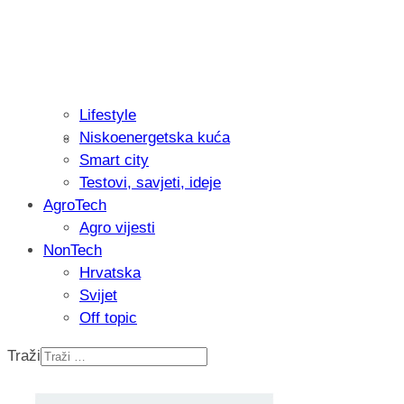
Lifestyle
Niskoenergetska kuća
Recenzija: Philips All-in-One Trimmer 
Smart city
muškarcu
Testovi, savjeti, ideje
AgroTech
Agro vijesti
NonTech
Hrvatska
Svijet
Off topic
Traži
Isprobali smo: Thermostar Avantgarde 