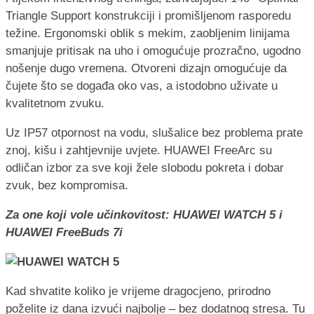
Triangle Support konstrukciji i promišljenom rasporedu
težine. Ergonomski oblik s mekim, zaobljenim linijama
smanjuje pritisak na uho i omogućuje prozračno, ugodno
nošenje dugo vremena. Otvoreni dizajn omogućuje da
čujete što se događa oko vas, a istodobno uživate u
kvalitetnom zvuku.
Uz IP57 otpornost na vodu, slušalice bez problema prate
znoj, kišu i zahtjevnije uvjete. HUAWEI FreeArc su
odličan izbor za sve koji žele slobodu pokreta i dobar
zvuk, bez kompromisa.
Za one koji vole učinkovitost: HUAWEI WATCH 5 i
HUAWEI FreeBuds 7i
Kad shvatite koliko je vrijeme dragocjeno, prirodno
poželite iz dana izvući najbolje – bez dodatnog stresa. Tu