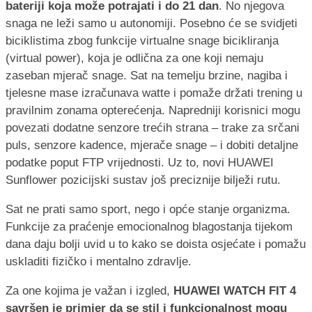
bateriji koja može potrajati i do 21 dan
. No njegova
snaga ne leži samo u autonomiji. Posebno će se svidjeti
biciklistima zbog funkcije virtualne snage bicikliranja
(virtual power), koja je odlična za one koji nemaju
zaseban mjerač snage. Sat na temelju brzine, nagiba i
tjelesne mase izračunava watte i pomaže držati trening u
pravilnim zonama opterećenja. Napredniji korisnici mogu
povezati dodatne senzore trećih strana – trake za srčani
puls, senzore kadence, mjerače snage – i dobiti detaljne
podatke poput FTP vrijednosti. Uz to, novi HUAWEI
Sunflower pozicijski sustav još preciznije bilježi rutu.
Sat ne prati samo sport, nego i opće stanje organizma.
Funkcije za praćenje emocionalnog blagostanja tijekom
dana daju bolji uvid u to kako se doista osjećate i pomažu
uskladiti fizičko i mentalno zdravlje.
Za one kojima je važan i izgled,
HUAWEI WATCH FIT 4
savršen je primjer da se stil i funkcionalnost mogu