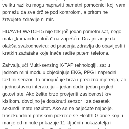
veliku razliku mogu napraviti pametni pomoćnici koji vam
pomažu da sve držite pod kontrolom, a pritom ne
žrtvujete zdravlje ni mir.
HUAWEI WATCH 5 nije tek još jedan pametni sat, nego
mala „komandna ploča“ na zapešću. Dizajniran je da
olakša svakodnevicu: od praćenja zdravlja do obavijesti i
kratkih zadataka koje inače radite putem telefona.
Zahvaljujući Multi-sensing X-TAP tehnologiji, sat u
jednom mini modulu objedinjuje EKG, PPG i napredni
taktilni senzor. To omogućuje brza i precizna mjerenja, ali
i jednostavnu interakciju – jedan dodir, jedan pogled,
gotovi ste. Ako želite brzo provjeriti zasićenost krvi
kisikom, dovoljno je dotaknuti senzor i za desetak
sekundi imate rezultat. Ako se ne osjećate najbolje,
trosekundnim pritiskom pokreće se Health Glance koji u
manje od minute prikazuje 11 ključnih pokazatelja i