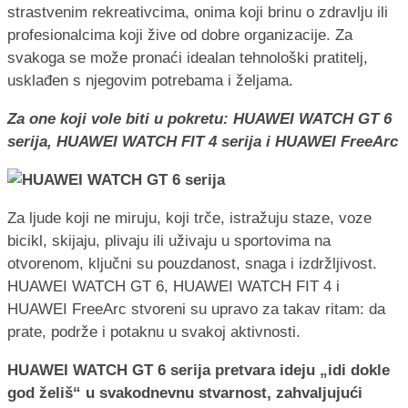
strastvenim rekreativcima, onima koji brinu o zdravlju ili
profesionalcima koji žive od dobre organizacije. Za
svakoga se može pronaći idealan tehnološki pratitelj,
usklađen s njegovim potrebama i željama.
Za one koji vole biti u pokretu: HUAWEI WATCH GT 6
serija, HUAWEI WATCH FIT 4 serija i HUAWEI FreeArc
Za ljude koji ne miruju, koji trče, istražuju staze, voze
bicikl, skijaju, plivaju ili uživaju u sportovima na
otvorenom, ključni su pouzdanost, snaga i izdržljivost.
HUAWEI WATCH GT 6, HUAWEI WATCH FIT 4 i
HUAWEI FreeArc stvoreni su upravo za takav ritam: da
prate, podrže i potaknu u svakoj aktivnosti.
HUAWEI WATCH GT 6 serija pretvara ideju „idi dokle
god želiš“ u svakodnevnu stvarnost, zahvaljujući