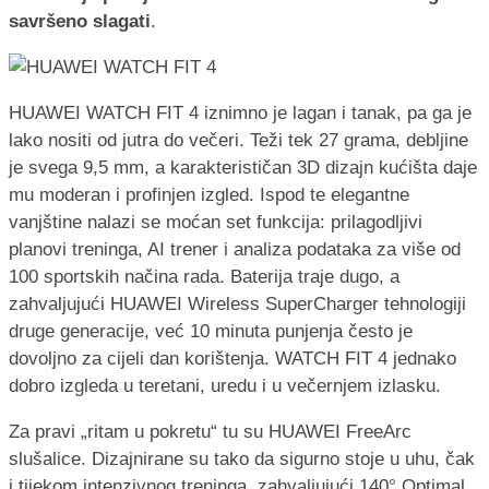
savršeno slagati
.
HUAWEI WATCH FIT 4 iznimno je lagan i tanak, pa ga je
lako nositi od jutra do večeri. Teži tek 27 grama, debljine
je svega 9,5 mm, a karakterističan 3D dizajn kućišta daje
mu moderan i profinjen izgled. Ispod te elegantne
vanjštine nalazi se moćan set funkcija: prilagodljivi
planovi treninga, AI trener i analiza podataka za više od
100 sportskih načina rada. Baterija traje dugo, a
zahvaljujući HUAWEI Wireless SuperCharger tehnologiji
druge generacije, već 10 minuta punjenja često je
dovoljno za cijeli dan korištenja. WATCH FIT 4 jednako
dobro izgleda u teretani, uredu i u večernjem izlasku.
Za pravi „ritam u pokretu“ tu su HUAWEI FreeArc
slušalice. Dizajnirane su tako da sigurno stoje u uhu, čak
i tijekom intenzivnog treninga, zahvaljujući 140° Optimal