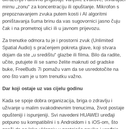
mirnu „zonu“ za koncentraciju ili opuštanje. Mikrofon s
prepoznavanjem zvuka putem kosti i AI algoritmi
poništavanja šuma brinu da vas sugovornici jasno čuju
čak i na prometnoj ulici ili u javnom prijevozu.
Za trenutke odmora tu je i prostorni zvuk (Unlimited
Spatial Audio) s praćenjem pokreta glave, koji stvara
dojam da ste „u središtu“ glazbe ili filma. Bilo da radite,
učite, putujete ili se samo želite maknuti od gradske
buke, FreeBuds 7i pomažu vam da se usredotočite na
ono što vam je u tom trenutku važno.
Dar koji ostaje uz vas cijelu godinu
Kada se spoje dobra organizacija, briga o zdravlju i
uživanje u malim svakodnevnim trenucima, život postaje
opušteniji i ispunjeniji. Svi navedeni HUAWEI uređaji
potpuno su kompatibilni i s Androidom i s iOS-om, što