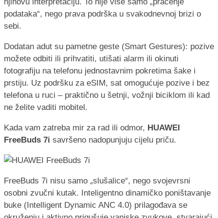
njihovu interpretaciju. To nije više samo „praćenje
podataka“, nego prava podrška u svakodnevnoj brizi o
sebi.
Dodatan adut su pametne geste (Smart Gestures): pozive
možete odbiti ili prihvatiti, utišati alarm ili okinuti
fotografiju na telefonu jednostavnim pokretima šake i
prstiju. Uz podršku za eSIM, sat omogućuje pozive i bez
telefona u ruci – praktično u šetnji, vožnji biciklom ili kad
ne želite vaditi mobitel.
Kada vam zatreba mir za rad ili odmor,
HUAWEI
FreeBuds 7i
savršeno nadopunjuju cijelu priču.
FreeBuds 7i nisu samo „slušalice“, nego svojevrsni
osobni zvučni kutak. Inteligentno dinamičko poništavanje
buke (Intelligent Dynamic ANC 4.0) prilagođava se
okruženju i aktivno prigušuje vanjske zvukove, stvarajući