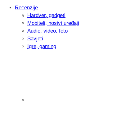
Recenzije
Hardver, gadgeti
Intervju: Goran Jović, fotograf - Hrvatsk
Mobiteli, nosivi uređaji
Audio, video, foto
Savjeti
Igre, gaming
Pitamo vas: Koliko često koristite AI al