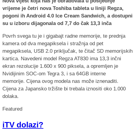
Nova vijest koja nas je obradovala u posljednje
vrijeme je četri nova Toshiba tableta u liniji Regza,
pogoni ih Android 4.0 Ice Cream Sandwich, a dostupni
su u izboru dijagonala od 7,7 do čak 13,3 inča
Povrh svega tu je i gigabajt radne memorije, te prednja
kamera od dva megapiksela i stražnja od pet
megapiksela, USB 2.0 priključak, te čitač SD memorijskih
kartica. Navedeni model Regza AT830 ima 13,3 inčni
ekran rezolucije 1.600 x 900 piksela, a opremljen je
Nvidijinim SOC-om Tegra 3, i sa 64GB interne
memorije. Cijena ovog modela nas može iznenaditi.
Cijena za Japansko tržište bi trebala iznositi oko 1.000
dolaka.
Featured
iTV dolazi?