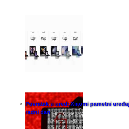
Povratak u ured: Xiaomi pametni uređaji z
radni dan