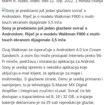
Marin R.
Audio, video, foto
22. Srp. 2012.
1 minuta čitanja
Sony je predstavio još jedan glazbeni svirač s
Androidom. Riječ je o modelu Walkman F800 s multi-
touch ekranom dijagonale 3,5 inča
Ovaj Walkman se isporučuje s Androidom 4.0 Ice Cream
Sandwich, a osim što može pristupati Internetu preko Wi-
Fi mreže, podržava i instalaciju aplikacija za Android.
Sony je uređaj opremio s nekoliko aplikacija koje
uključuju e-mail klijent, te aplikacije za mape i
multimediju. S glazbene strane, čemu je uređaj primarno i
namijenjen, tu je tehnologija S-Master MX Digital
Amplifier i integrirani zvučnici xLoud. Svirač će biti
dostupan u kapacitetima od 8, 16 i 32 GB, a trajanje
baterije deklarirano je na 25 sati reprodukcije glazbe,