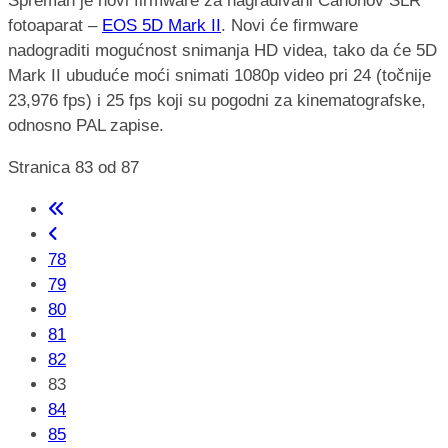
Spreman je novi firmware za nagrađivani Canonov SLR
fotoaparat –
EOS 5D Mark II
. Novi će firmware
nadograditi mogućnost snimanja HD videa, tako da će 5D
Mark II ubuduće moći snimati 1080p video pri 24 (točnije
23,976 fps) i 25 fps koji su pogodni za kinematografske,
odnosno PAL zapise.
Stranica 83 od 87
78
79
80
81
82
83
84
85