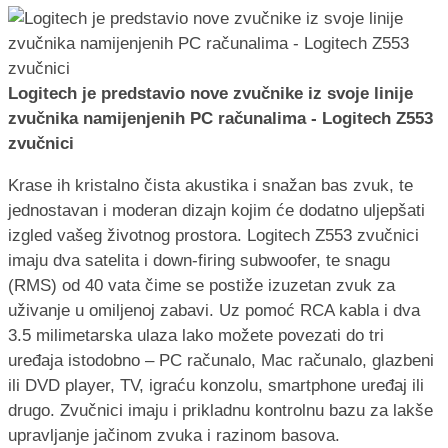
Logitech je predstavio nove zvučnike iz svoje linije
zvučnika namijenjenih PC računalima - Logitech Z553
zvučnici
Krase ih kristalno čista akustika i snažan bas zvuk, te
jednostavan i moderan dizajn kojim će dodatno uljepšati
izgled vašeg životnog prostora. Logitech Z553 zvučnici
imaju dva satelita i down-firing subwoofer, te snagu
(RMS) od 40 vata čime se postiže izuzetan zvuk za
uživanje u omiljenoj zabavi. Uz pomoć RCA kabla i dva
3.5 milimetarska ulaza lako možete povezati do tri
uređaja istodobno – PC računalo, Mac računalo, glazbeni
ili DVD player, TV, igraću konzolu, smartphone uređaj ili
drugo. Zvučnici imaju i prikladnu kontrolnu bazu za lakše
upravljanje jačinom zvuka i razinom basova.