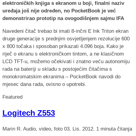
elektroničkih knjiga s ekranom u boji, finalni naziv
uređaja još nije određen, no PocketBook je već
demonstrirao prototip na ovogodišnjem sajmu IFA
Navedeni čitač trebao bi imati 8-inčni E Ink Triton ekran
druge generacije s prednjim osvjetljenjem rezolucije 600
x 800 točaka i sposoban prikazati 4.096 boja. Kako je
riječ o ekranu s elektroničkom tintom, a ne klasičnom
LCD TFT-u, možemo očekivati i znatno veću autonomiju
rada na bateriji u skladu s postojećim čitačima s
monokromatskim ekranima – PocketBook navodi do
mjesec dana rada, ovisno o upotrebi.
Featured
Logitech Z553
Marin R.
Audio, video, foto
03. Lis. 2012.
1 minuta čitanja