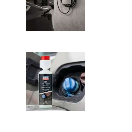
Recenzija: HONOR Magic V6 - Preklopni 