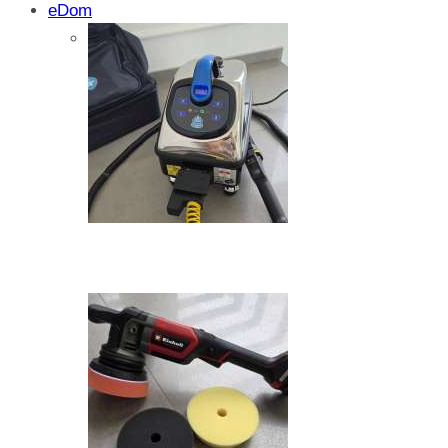
eDom
Isprobali smo: SparkShare BoxEV – pam
funkcionalnost i jednostavnost
Zašto dolazi do kristalizacije AdBlue su