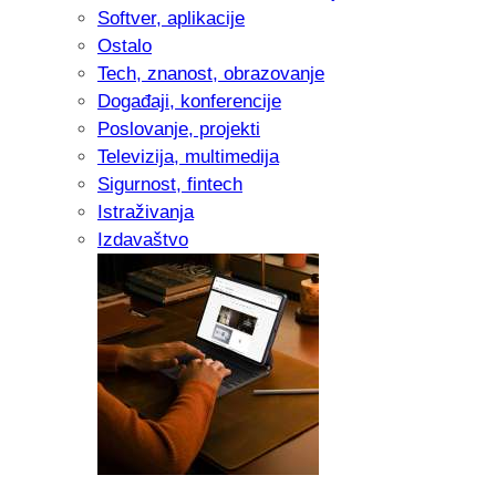
Softver, aplikacije
Ostalo
Tech, znanost, obrazovanje
Događaji, konferencije
Poslovanje, projekti
Televizija, multimedija
Sigurnost, fintech
Istraživanja
Izdavaštvo