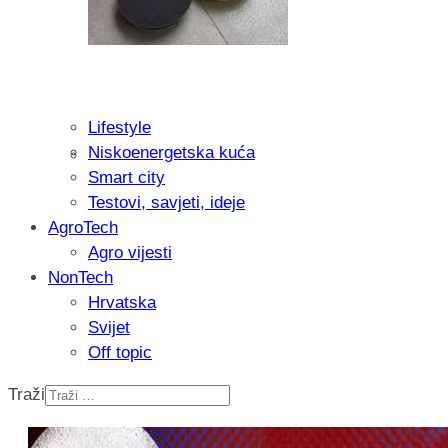
Lifestyle
Niskoenergetska kuća
Isprobali smo: Thermostar Avantgarde 
Smart city
Testovi, savjeti, ideje
AgroTech
Agro vijesti
NonTech
Hrvatska
Svijet
Off topic
Traži
Recenzija: Einhell Professional CP-EP 