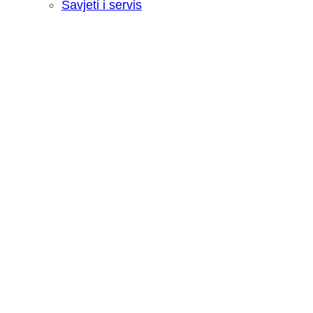
Savjeti i servis
Recenzija: HONOR Magic V6 - Preklopn