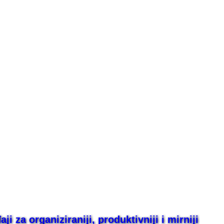
i za organiziraniji, produktivniji i mirniji