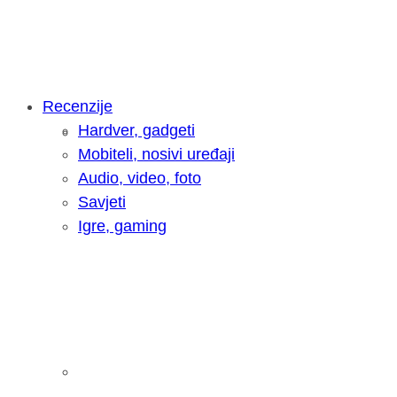
Recenzije
Hardver, gadgeti
Intervju: Goran Jović, fotograf - Hrva
Mobiteli, nosivi uređaji
Audio, video, foto
Savjeti
Igre, gaming
Pitamo vas: Koliko često koristite AI 