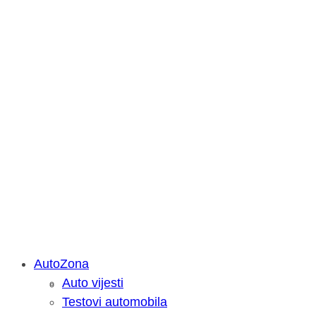
AutoZona
Auto vijesti
Savjetujemo: Što učiniti kada vaš iPa
Testovi automobila