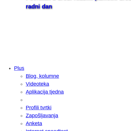
radni dan
Plus
Blog, kolumne
Samsung otkrio kako je nastajala nov
Videoteka
razvoja donijelo tanje i izdržljivije p
Aplikacija tjedna
Profili tvrtki
Zapošljavanja
Anketa